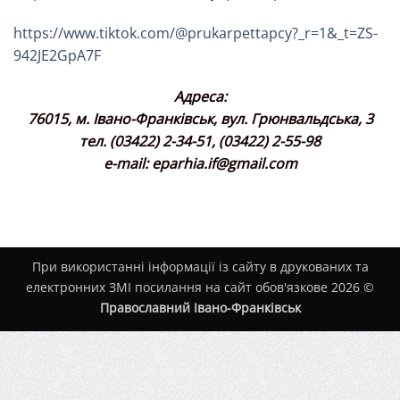
https://www.tiktok.com/@prukarpettapcy?_r=1&_t=ZS-
942JE2GpA7F
Адреса:
76015, м. Івано-Франківськ, вул. Грюнвальдська, 3
тел. (03422) 2-34-51, (03422) 2-55-98
e-mail: eparhia.if@gmail.com
При використанні інформації із сайту в друкованих та
електронних ЗМІ посилання на сайт обов'язкове 2026 ©
Православний Івано-Франківськ