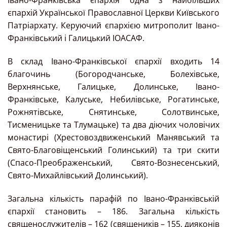
Івано-Франківська єпархія одна з найбільших
єпархій Української Православної Церкви Київського
Патріархату. Керуючий єпархією митрополит Івано-
Франківський і Галицький ІОАСАФ.
В склад Івано-Франківської єпархії входить 14
благочинь (Богородчанське, Болехівське,
Верхнянське, Галицьке, Долинське, Івано-
Франківське, Калуське, Небилівське, Рогатинське,
Рожнятівське, Снятинське, Солотвинське,
Тисменицьке та Тлумацьке) та два діючих чоловічих
монастирі (Хрестовоздвиженський Манявський та
Свято-Благовіщенський Голинський) та три скити
(Спасо-Преображенський, Свято-Вознесенський,
Свято-Михайлівський Долинський).
Загальна кількість парафій по Івано-Франківській
єпархії становить – 186. Загальна кількість
священослужителів – 162 (священиків – 155, дияконів