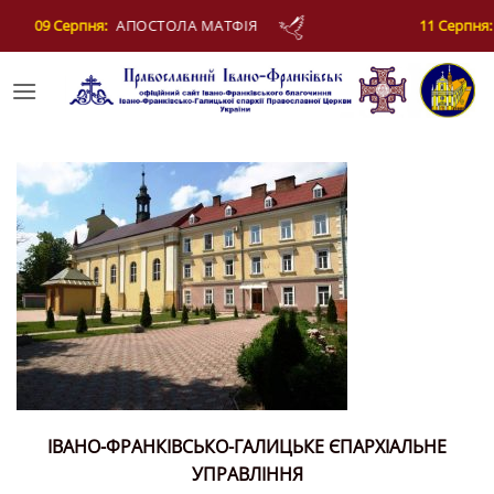
Skip
11 Серпня:
СВЯЩЕННОМУЧЕНИКА ЄВПЛА, АРХ
to
content
ІВАНО-ФРАНКІВСЬКО-ГАЛИЦЬКЕ ЄПАРХІАЛЬНЕ
УПРАВЛІННЯ