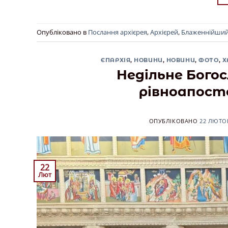
Опубліковано в
Послання архієрея
,
Архієрей
,
Блаженнійши
ЄПАРХІЯ
,
НОВИНИ
,
НОВИНИ
,
ФОТО
,
Х
Недільне Богос
рівноапосто
ОПУБЛІКОВАНО
22 ЛЮТОГ
22
Лют