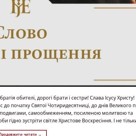
атія обителі, дорогі брати і сестри! Слава Ісусу Христу!
 до початку Святої Чотиридесятниці, до днів Великого п
 подвигами, самообмеженням, посиленою молитвою та
и гідно зустріти світле Христове Воскресіння. І не тільк
Продовжити читати
→