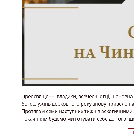
Преосвященні владики, всечесні отці, шановна бр
богослужінь церковного року знову привело нас
Протягом семи наступних тижнів аскетичними
покаянням будемо ми готувати себе до того, щоб