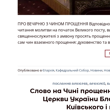
ПРО ВЕЧІРНЮ З ЧИНОМ ПРОЩЕННЯ Відповідно до у
читання молитви на початок Великого посту, в
священнослужителі з амвону просять прощення 
сам чин взаємного прощення: духовенство та ві
Опубліковано в
Єпархія
,
Кафедральний Собор
,
Новини
,
Нов
ПОСЛАННЯ АРХІЄРЕЯ
,
АРХІЄРЕЙ
,
Б
Слово на Чині проще
Церкви України Б
Київського і