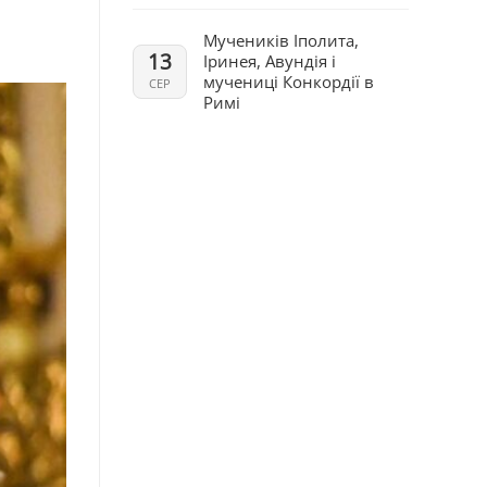
Мучеників Іполита,
13
Іринея, Авундія і
мучениці Конкордії в
СЕР
Римі