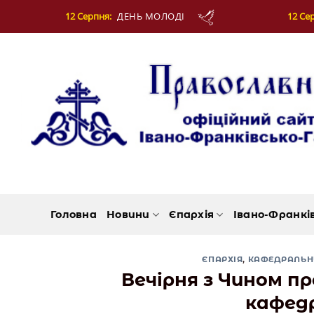
Skip
12 Серпня:
МУЧЕНИКІВ ФОТІЯ Й АНКИТИ ТА БА
to
content
Головна
Новини
Єпархія
Івано-Франкі
ЄПАРХІЯ
,
КАФЕДРАЛЬН
Вечірня з Чином п
кафед