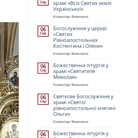
Сер
храмі «Всіх Святих землі
Української»
до
Коментарі Вимкнено
Божественна
літургія
Богослужіння у церкві
06
у
Сер
«Святих
храмі
Рівноапостольних
«Всіх
Костянтина і Олени»
Святих
землі
до
Коментарі Вимкнено
Української»
Богослужіння
у
Божественна літургія у
06
церкві
Сер
храмі «Святителя
«Святих
Миколая»
Рівноапостольних
до
Коментарі Вимкнено
Костянтина
Божественна
і
літургія
Олени»
Святкове Богослужіння у
06
у
Сер
храмі «Святої
храмі
рівноапостольної княгині
«Святителя
Ольги»
Миколая»
до
Коментарі Вимкнено
Святкове
Богослужіння
Божественна літургія у
06
у