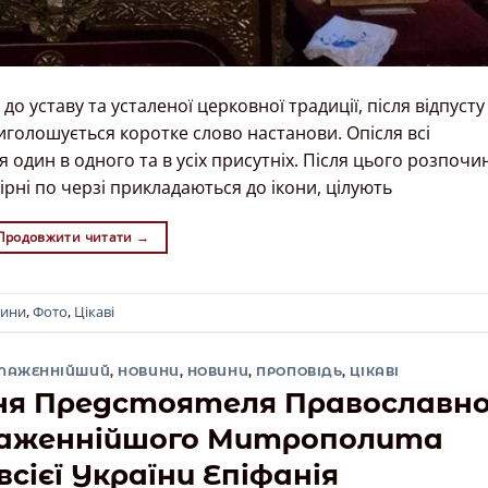
ставу та усталеної церковної традиції, після відпусту
иголошується коротке слово настанови. Опісля всі
один в одного та в усіх присутніх. Після цього розпочи
рні по черзі прикладаються до ікони, цілують
Продовжити читати
→
ини
,
Фото
,
Цікаві
ЛАЖЕННІЙШИЙ
,
НОВИНИ
,
НОВИНИ
,
ПРОПОВІДЬ
,
ЦІКАВІ
ння Предстоятеля Православно
лаженнійшого Митрополита
 всієї України Епіфанія