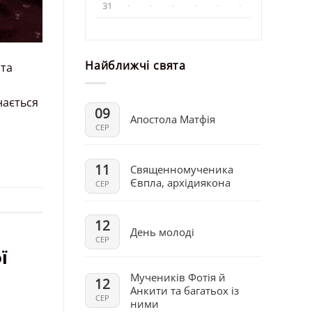
31
·
·
·
·
·
·
Найближчі свята
 та
нається
09
Апостола Матфія
СЕР
11
Священномученика
Євпла, архідиякона
СЕР
12
День молоді
СЕР
ї
Мучеників Фотія й
12
Анкити та багатьох із
СЕР
ними