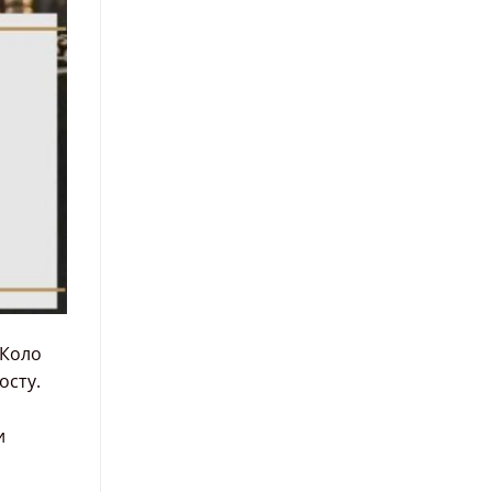
 Коло
осту.
и