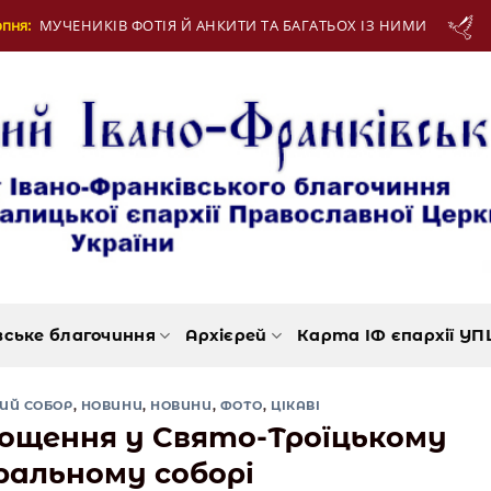
ГАТЬОХ ІЗ НИМИ
13 Серпня:
МУЧЕНИКІВ ІПОЛИ
вське благочиння
Архієрей
Карта ІФ єпархії УП
ИЙ СОБОР
,
НОВИНИ
,
НОВИНИ
,
ФОТО
,
ЦІКАВІ
рощення у Свято-Троїцькому
ральному соборі