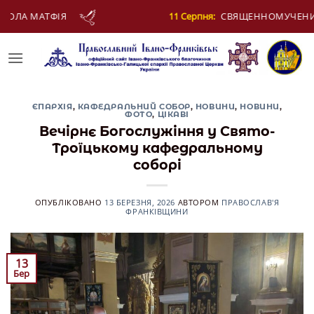
Skip
1 Серпня:
СВЯЩЕННОМУЧЕНИКА ЄВПЛА, АРХІДИЯКОНА
to
content
ЄПАРХІЯ
,
КАФЕДРАЛЬНИЙ СОБОР
,
НОВИНИ
,
НОВИНИ
,
ФОТО
,
ЦІКАВІ
Вечірнє Богослужіння у Свято-
Троїцькому кафедральному
соборі
ОПУБЛІКОВАНО
13 БЕРЕЗНЯ, 2026
АВТОРОМ
ПРАВОСЛАВ'Я
ФРАНКІВЩИНИ
13
Бер