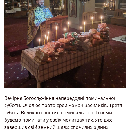
Вечірнє Богослужіння напередодні поминальної
суботи. Очолює протоієрей Роман Василиків. Третя
субота Великого посту є поминальною. Тож ми
будемо поминати у своїх молитвах тих, хто вже
завершив свій земний шлях: спочилих рідних,