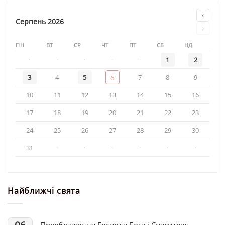
Марцінків
привітав
‹
військових
Серпень 2026
›
114-
ї
ПН
ВТ
СР
ЧТ
ПТ
СБ
НД
бригади
тактичної
·
·
·
·
·
1
2
авіації
3
4
5
7
8
9
6
10
11
12
13
14
15
16
17
18
19
20
21
22
23
24
25
26
27
28
29
30
31
·
·
·
·
·
·
Найближчі свята
Преображення Господа Бога і Спасителя