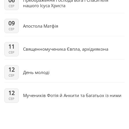
06
нашого Ісуса Христа
СЕР
09
Апостола Матфія
СЕР
11
Священномученика Євпла, архідиякона
СЕР
12
День молоді
СЕР
12
Мучеників Фотія й Анкити та багатьох із ними
СЕР