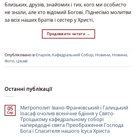
близьких, друзів, знайомих і тих, кого ми особисто
не знали, але хто відомий Богові. Піднесімо молитви
за всіх наших братів і сестер у Христі,
Продовжити читати
→
Опубліковано в
Єпархія
,
Кафедральний Собор
,
Новини
,
Новини
,
Фото
,
Цікаві
Останні публікації
Митрополит Івано-Франківський і Галицький
05
Сер
Іоасаф очолив всенічне бдіння у Свято-
Троїцькому кафедральному соборі
напередодні свята Преображення Господа
Бога і Спасителя нашого Ісуса Христа