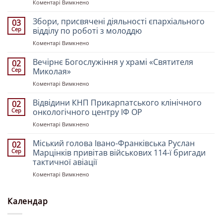
до
Коментарі Вимкнено
Митрополит
Івано-
Збори, присвячені діяльності єпархіального
03
Франківський
Сер
відділу по роботі з молоддю
і
до
Коментарі Вимкнено
Галицький
Збори,
Іоасаф
присвячені
Вечірнє Богослужіння у храмі «Святителя
очолив
02
діяльності
всенічне
Сер
Миколая»
єпархіального
бдіння
до
Коментарі Вимкнено
відділу
у
Вечірнє
по
Свято-
Богослужіння
Відвідини КНП Прикарпатського клінічного
роботі
02
Троїцькому
у
з
Сер
онкологічного центру ІФ ОР
кафедральному
храмі
молоддю
соборі
до
Коментарі Вимкнено
«Святителя
напередодні
Відвідини
Миколая»
свята
КНП
Міський голова Івано-Франківська Руслан
02
Преображення
Прикарпатського
Сер
Марцінків привітав військових 114-ї бригади
Господа
клінічного
тактичної авіації
Бога
онкологічного
і
до
Коментарі Вимкнено
центру
Спасителя
Міський
ІФ
нашого
голова
ОР
Ісуса
Івано-
Календар
Христа
Франківська
Руслан