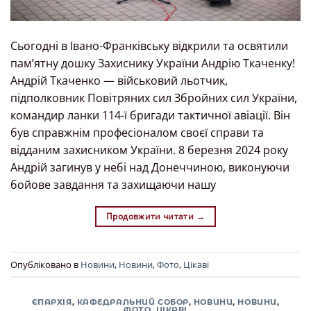
Сьогодні в Івано-Франківську відкрили та освятили
пам’ятну дошку Захиснику України Андрію Ткаченку!
Андрій Ткаченко — військовий льотчик,
підполковник Повітряних сил Збройних сил України,
командир ланки 114-ї бригади тактичної авіації. Він
був справжнім професіоналом своєї справи та
відданим захисником України. 8 березня 2024 року
Андрій загинув у небі над Донеччиною, виконуючи
бойове завдання та захищаючи нашу
Продовжити читати
→
Опубліковано в
Новини
,
Новини
,
Фото
,
Цікаві
ЄПАРХІЯ
,
КАФЕДРАЛЬНИЙ СОБОР
,
НОВИНИ
,
НОВИНИ
,
ФОТО
,
ЦІКАВІ