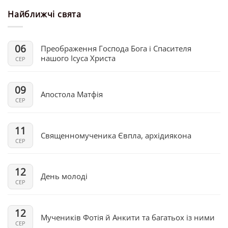
Найближчі свята
06
Преображення Господа Бога і Спасителя
нашого Ісуса Христа
СЕР
09
Апостола Матфія
СЕР
11
Священномученика Євпла, архідиякона
СЕР
12
День молоді
СЕР
12
Мучеників Фотія й Анкити та багатьох із ними
СЕР