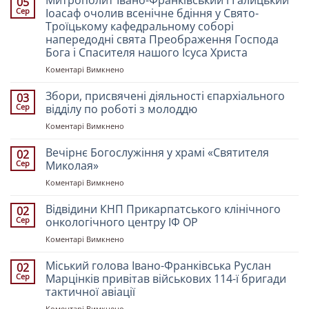
Митрополит Івано-Франківський і Галицький
05
Сер
Іоасаф очолив всенічне бдіння у Свято-
Троїцькому кафедральному соборі
напередодні свята Преображення Господа
Бога і Спасителя нашого Ісуса Христа
до
Коментарі Вимкнено
Митрополит
Івано-
Збори, присвячені діяльності єпархіального
03
Франківський
Сер
відділу по роботі з молоддю
і
до
Коментарі Вимкнено
Галицький
Збори,
Іоасаф
присвячені
Вечірнє Богослужіння у храмі «Святителя
очолив
02
діяльності
всенічне
Сер
Миколая»
єпархіального
бдіння
до
Коментарі Вимкнено
відділу
у
Вечірнє
по
Свято-
Богослужіння
Відвідини КНП Прикарпатського клінічного
роботі
02
Троїцькому
у
з
Сер
онкологічного центру ІФ ОР
кафедральному
храмі
молоддю
соборі
до
Коментарі Вимкнено
«Святителя
напередодні
Відвідини
Миколая»
свята
КНП
Міський голова Івано-Франківська Руслан
02
Преображення
Прикарпатського
Сер
Марцінків привітав військових 114-ї бригади
Господа
клінічного
тактичної авіації
Бога
онкологічного
і
до
Коментарі Вимкнено
центру