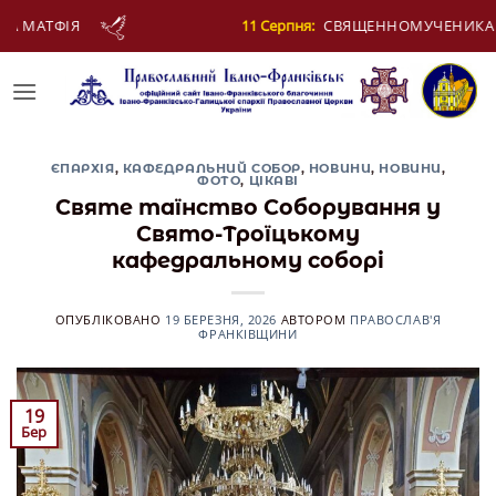
Skip
ерпня:
СВЯЩЕННОМУЧЕНИКА ЄВПЛА, АРХІДИЯКОНА
to
content
ЄПАРХІЯ
,
КАФЕДРАЛЬНИЙ СОБОР
,
НОВИНИ
,
НОВИНИ
,
ФОТО
,
ЦІКАВІ
Святе таїнство Соборування у
Свято-Троїцькому
кафедральному соборі
ОПУБЛІКОВАНО
19 БЕРЕЗНЯ, 2026
АВТОРОМ
ПРАВОСЛАВ'Я
ФРАНКІВЩИНИ
19
Бер