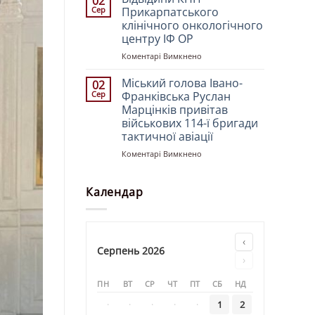
02
свята
у
молоддю
Сер
Прикарпатського
Преображення
храмі
клінічного онкологічного
Господа
«Святителя
центру ІФ ОР
Бога
Миколая»
і
до
Коментарі Вимкнено
Спасителя
Відвідини
нашого
КНП
Міський голова Івано-
02
Ісуса
Прикарпатського
Сер
Франківська Руслан
Христа
клінічного
Марцінків привітав
онкологічного
військових 114-ї бригади
центру
тактичної авіації
ІФ
ОР
до
Коментарі Вимкнено
Міський
голова
Івано-
Календар
Франківська
Руслан
Марцінків
привітав
‹
військових
Серпень 2026
›
114-
ї
ПН
ВТ
СР
ЧТ
ПТ
СБ
НД
бригади
тактичної
·
·
·
·
·
1
2
авіації