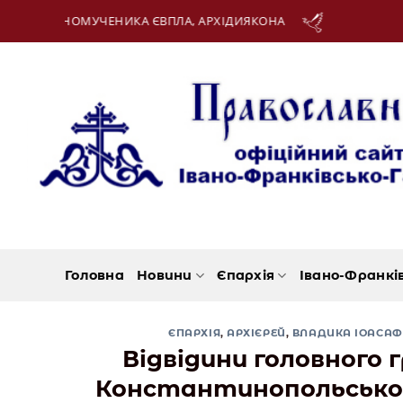
Skip
, АРХІДИЯКОНА
12 Серпня:
ДЕНЬ МОЛОДІ
to
content
Головна
Новини
Єпархія
Івано-Франкі
ЄПАРХІЯ
,
АРХІЄРЕЙ
,
ВЛАДИКА ІОАСАФ
Відвідини головного 
Константинопольськог