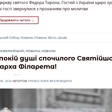
еркву святого Федора Тирона. Гостей з України щиро зу
чі гості звернулися з проханням про молитви
Продовжити читати
→
льний Собор
,
Новини
,
Новини
,
Фото
,
Цікаві
ЛАЖЕННІЙШИЙ
,
НОВИНИ
,
НОВИНИ
покій душі спочилого Святійш
арха Філарета!
НЯ, 2026
АВТОРОМ
ПРАВОСЛАВ'Я ФРАНКІВЩИНИ