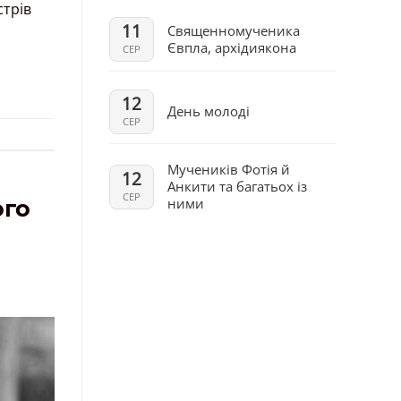
стрів
11
Священномученика
Євпла, архідиякона
СЕР
12
День молоді
СЕР
Мучеників Фотія й
12
Анкити та багатьох із
СЕР
ого
ними