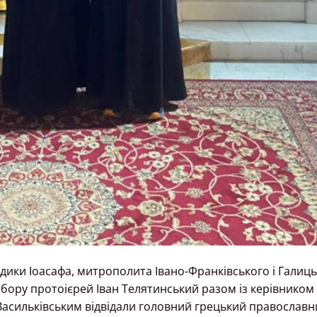
ки Іоасафа, митрополита Івано-Франківського і Галиць
бору протоієрей Іван Телятинський разом із керівником
Васильківським відвідали головний грецький православн