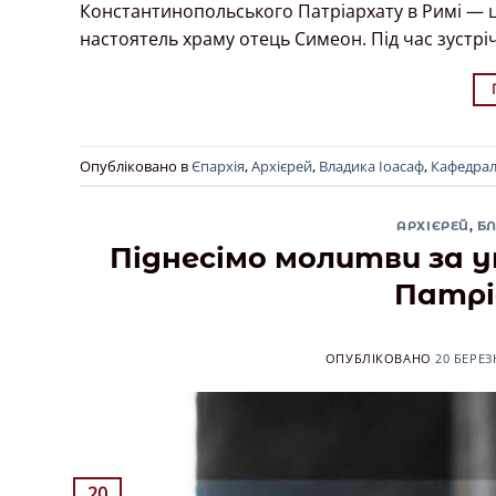
Константинопольського Патріархату в Римі — ц
настоятель храму отець Симеон. Під час зустрі
Опубліковано в
Єпархія
,
Архієрей
,
Владика Іоасаф
,
Кафедра
АРХІЄРЕЙ
,
Б
Піднесімо молитви за у
Патрі
ОПУБЛІКОВАНО
20 БЕРЕЗ
20