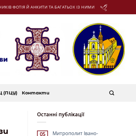
ГАТЬОХ ІЗ НИМИ
13 Серпня:
МУЧЕНИКІВ ІПОЛИ
Ц (ПЦУ)
Контакти
Останні публікації
ви
Митрополит Івано-
05