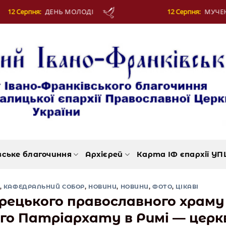
12 Серпня:
МУЧЕНИКІВ ФОТІЯ Й АНКИТИ ТА БА
вське благочиння
Архієрей
Карта ІФ єпархії УП
,
КАФЕДРАЛЬНИЙ СОБОР
,
НОВИНИ
,
НОВИНИ
,
ФОТО
,
ЦІКАВІ
грецького православного храму
о Патріархату в Римі — церк