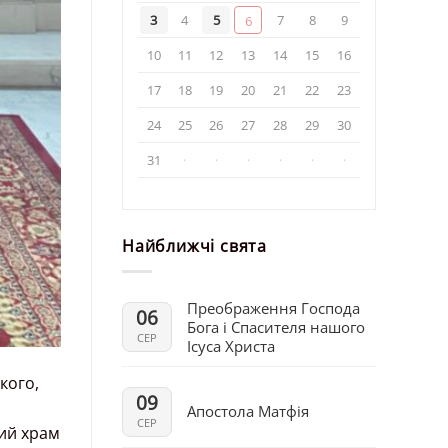
3
4
5
7
8
9
6
10
11
12
13
14
15
16
17
18
19
20
21
22
23
24
25
26
27
28
29
30
31
·
·
·
·
·
·
Найближчі свята
Преображення Господа
06
Бога і Спасителя нашого
СЕР
Ісуса Христа
кого,
09
Апостола Матфія
СЕР
ий храм