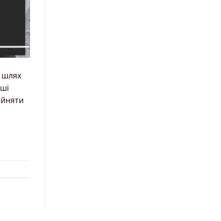
й шлях
уші
ийняти