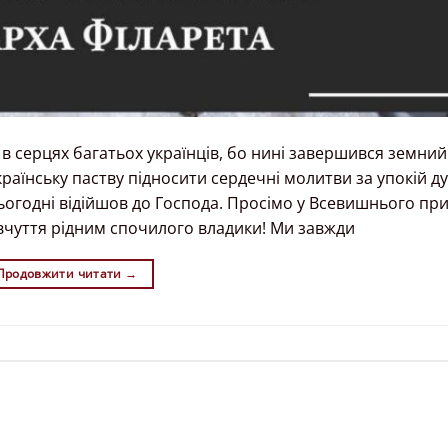
 і в серцях багатьох українців, бо нині завершився земни
раїнську паству підносити сердечні молитви за упокій д
ьогодні відійшов до Господа. Просімо у Всевишнього пр
івчуття рідним спочилого владики! Ми завжди
Продовжити читати
→