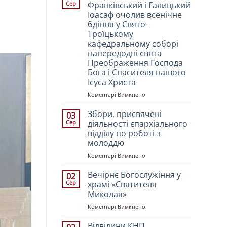
Сер
Франківський і Галицький
Іоасаф очолив всенічне
бдіння у Свято-
Троїцькому
кафедральному соборі
напередодні свята
Преображення Господа
Бога і Спасителя нашого
Ісуса Христа
до
Коментарі Вимкнено
Митрополит
Івано-
Збори, присвячені
03
Франківський
Сер
діяльності єпархіального
і
відділу по роботі з
Галицький
молоддю
Іоасаф
очолив
до
Коментарі Вимкнено
всенічне
Збори,
бдіння
присвячені
Вечірнє Богослужіння у
02
у
діяльності
Сер
храмі «Святителя
Свято-
єпархіального
Миколая»
Троїцькому
відділу
кафедральному
до
Коментарі Вимкнено
по
соборі
Вечірнє
роботі
напередодні
Богослужіння
з
Відвідини КНП