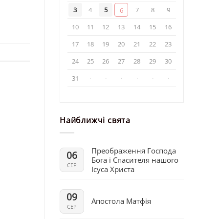
3
4
5
7
8
9
6
10
11
12
13
14
15
16
17
18
19
20
21
22
23
24
25
26
27
28
29
30
31
·
·
·
·
·
·
Найближчі свята
Преображення Господа
06
Бога і Спасителя нашого
СЕР
Ісуса Христа
09
Апостола Матфія
СЕР