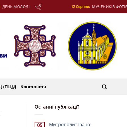
ОДІ
12 Серпня:
МУЧЕНИКІВ ФОТІЯ Й АНКИТИ Т
Ц (ПЦУ)
Контакти
Останні публікації
ф
Митрополит Івано-
05