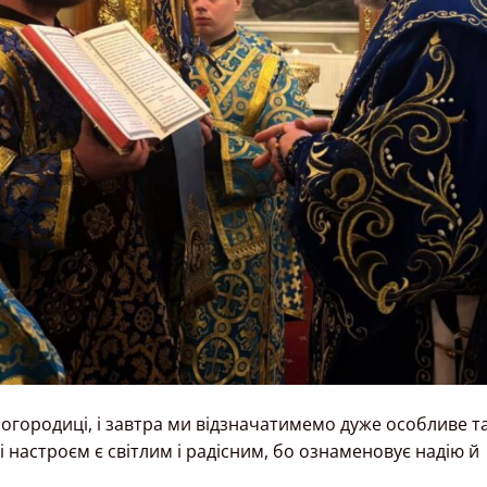
огородиці, і завтра ми відзначатимемо дуже особливе т
 і настроєм є світлим і радісним, бо ознаменовує надію й