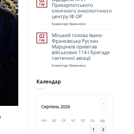
02
свята
у
молоддю
Сер
Прикарпатського
Преображення
храмі
клінічного онкологічного
Господа
«Святителя
центру ІФ ОР
Бога
Миколая»
і
до
Коментарі Вимкнено
Спасителя
Відвідини
нашого
КНП
Міський голова Івано-
02
Ісуса
Прикарпатського
Сер
Франківська Руслан
Христа
клінічного
Марцінків привітав
онкологічного
військових 114-ї бригади
центру
тактичної авіації
ІФ
ОР
до
Коментарі Вимкнено
Міський
голова
Івано-
Календар
Франківська
Руслан
Марцінків
привітав
‹
військових
Серпень 2026
›
114-
а
ї
ПН
ВТ
СР
ЧТ
ПТ
СБ
НД
бригади
тактичної
·
·
·
·
·
1
2
авіації