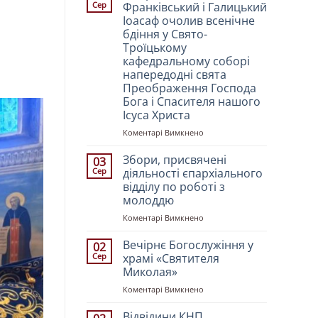
Сер
Франківський і Галицький
Іоасаф очолив всенічне
бдіння у Свято-
Троїцькому
кафедральному соборі
напередодні свята
Преображення Господа
Бога і Спасителя нашого
Ісуса Христа
до
Коментарі Вимкнено
Митрополит
Івано-
Збори, присвячені
03
Франківський
Сер
діяльності єпархіального
і
відділу по роботі з
Галицький
молоддю
Іоасаф
очолив
до
Коментарі Вимкнено
всенічне
Збори,
бдіння
присвячені
Вечірнє Богослужіння у
02
у
діяльності
Сер
храмі «Святителя
Свято-
єпархіального
Миколая»
Троїцькому
відділу
кафедральному
до
Коментарі Вимкнено
по
соборі
Вечірнє
роботі
напередодні
Богослужіння
з
Відвідини КНП