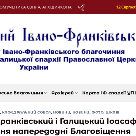
ЄВПЛА, АРХІДИЯКОНА
12 Серпня:
ДЕНЬ МОЛ
вське благочиння
Архієрей
Карта ІФ єпархії УП
,
КАФЕДРАЛЬНИЙ СОБОР
,
НОВИНИ
,
НОВИНИ
,
ФОТО
,
ЦІКАВІ
анківський і Галицький Іоаса
ння напередодні Благовіщення