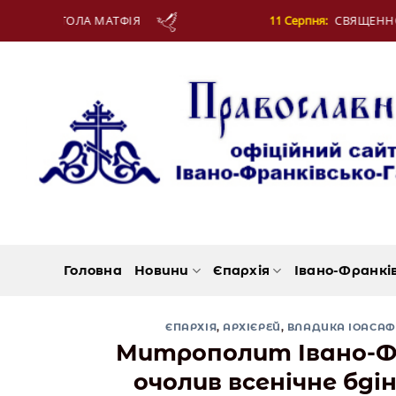
Skip
ЛА МАТФІЯ
11 Серпня:
СВЯЩЕННОМУЧЕНИКА 
to
content
Головна
Новини
Єпархія
Івано-Франкі
ЄПАРХІЯ
,
АРХІЄРЕЙ
,
ВЛАДИКА ІОАСАФ
Митрополит Івано-Фр
очолив всенічне бді