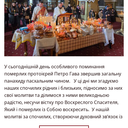
У сьогоднішній день особливого поминання
померлих протоієрей Петро Гава звершив загальну
панахиду пасхальним чином. У ці дні ми згадуємо
наших спочилих рідних і близьких, підносимо за них
свої молитви та ділимося з ними великодньою
радістю, несучи вістку про Воскреслого Спасителя,
Який і померлих із Собою воскресить. У нашій
молитві за спочилих, створюючи духовний звʼязок із