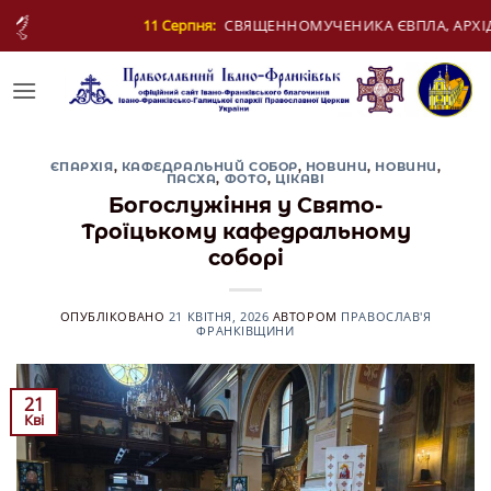
Skip
я:
СВЯЩЕННОМУЧЕНИКА ЄВПЛА, АРХІДИЯКОНА
to
content
ЄПАРХІЯ
,
КАФЕДРАЛЬНИЙ СОБОР
,
НОВИНИ
,
НОВИНИ
,
ПАСХА
,
ФОТО
,
ЦІКАВІ
Богослужіння у Свято-
Троїцькому кафедральному
соборі
ОПУБЛІКОВАНО
21 КВІТНЯ, 2026
АВТОРОМ
ПРАВОСЛАВ'Я
ФРАНКІВЩИНИ
21
Кві