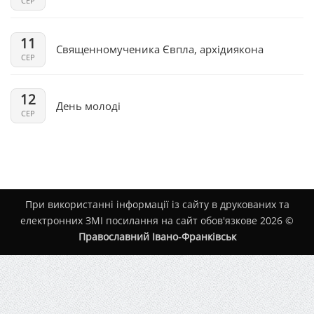
СЕР
11
Священномученика Євпла, архідиякона
СЕР
12
День молоді
СЕР
При використанні інформації із сайту в друкованих та
електронних ЗМІ посилання на сайт обов'язкове 2026 ©
Православний Івано-Франківськ