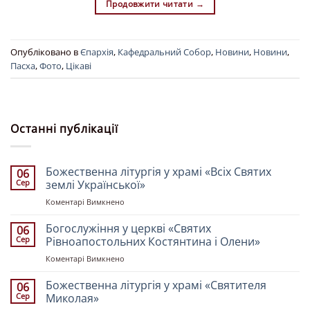
Продовжити читати
→
Опубліковано в
Єпархія
,
Кафедральний Собор
,
Новини
,
Новини
,
Пасха
,
Фото
,
Цікаві
Останні публікації
Божественна літургія у храмі «Всіх Святих
06
Сер
землі Української»
до
Коментарі Вимкнено
Божественна
літургія
Богослужіння у церкві «Святих
06
у
Сер
Рівноапостольних Костянтина і Олени»
храмі
до
Коментарі Вимкнено
«Всіх
Богослужіння
Святих
у
Божественна літургія у храмі «Святителя
землі
06
церкві
Української»
Сер
Миколая»
«Святих