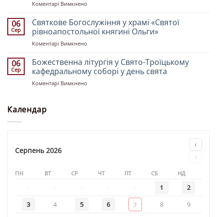
до
Коментарі Вимкнено
Рівноапостольних
Божественна
Костянтина
літургія
Святкове Богослужіння у храмі «Святої
і
06
у
Олени»
Сер
рівноапостольної княгині Ольги»
храмі
до
Коментарі Вимкнено
«Святителя
Святкове
Миколая»
Богослужіння
Божественна літургія у Свято-Троїцькому
06
у
Сер
кафедральному соборі у день свята
храмі
до
Коментарі Вимкнено
«Святої
Божественна
рівноапостольної
літургія
княгині
у
Календар
Ольги»
Свято-
Троїцькому
кафедральному
соборі
‹
у
Серпень 2026
›
день
свята
ПН
ВТ
СР
ЧТ
ПТ
СБ
НД
·
·
·
·
·
1
2
3
4
5
6
8
9
7