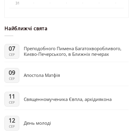
31
·
·
·
·
·
·
Найближчі свята
07
Преподобного Пимена Багатохворобливого,
Києво-Печерського, в Ближніх печерах
СЕР
09
Апостола Матфія
СЕР
11
Священномученика Євпла, архідиякона
СЕР
12
День молоді
СЕР