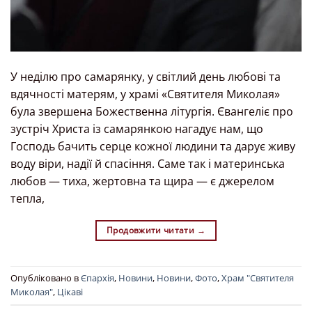
У неділю про самарянку, у світлий день любові та
вдячності матерям, у храмі «Святителя Миколая»
була звершена Божественна літургія. Євангеліє про
зустріч Христа із самарянкою нагадує нам, що
Господь бачить серце кожної людини та дарує живу
воду віри, надії й спасіння. Саме так і материнська
любов — тиха, жертовна та щира — є джерелом
тепла,
Продовжити читати
→
Опубліковано в
Єпархія
,
Новини
,
Новини
,
Фото
,
Храм "Святителя
Миколая"
,
Цікаві