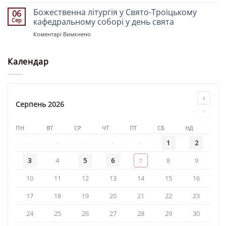
Святкове
Миколая»
Богослужіння
Божественна літургія у Свято-Троїцькому
06
у
Сер
кафедральному соборі у день свята
храмі
до
Коментарі Вимкнено
«Святої
Божественна
рівноапостольної
літургія
княгині
у
Календар
Ольги»
Свято-
Троїцькому
кафедральному
соборі
‹
у
Серпень 2026
›
день
свята
ПН
ВТ
СР
ЧТ
ПТ
СБ
НД
·
·
·
·
·
1
2
3
4
5
6
8
9
7
10
11
12
13
14
15
16
17
18
19
20
21
22
23
24
25
26
27
28
29
30