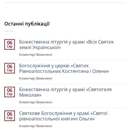
Останні публікації
Божественна літургія у храмі «Всіх Святих
06
Сер
землі Української»
до
Коментарі Вимкнено
Божественна
літургія
Богослужіння у церкві «Святих
06
у
Сер
Рівноапостольних Костянтина і Олени»
храмі
до
Коментарі Вимкнено
«Всіх
Богослужіння
Святих
у
Божественна літургія у храмі «Святителя
землі
06
церкві
Української»
Сер
Миколая»
«Святих
до
Коментарі Вимкнено
Рівноапостольних
Божественна
Костянтина
літургія
Святкове Богослужіння у храмі «Святої
і
06
у
Олени»
Сер
рівноапостольної княгині Ольги»
храмі
до
Коментарі Вимкнено
«Святителя