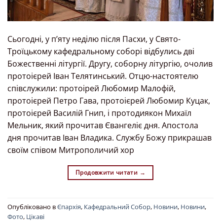
Сьогодні, у пʼяту неділю після Пасхи, у Свято-
Троїцькому кафедральному соборі відбулись дві
Божественні літургії. Другу, соборну літургію, очолив
протоієрей Іван Телятинський. Отцю-настоятелю
співслужили: протоірей Любомир Малофій,
протоієрей Петро Гава, протоієрей Любомир Куцак,
протоієрей Василій Гнип, і протодиякон Михаїл
Мельник, який прочитав Євангеліє дня. Апостола
дня прочитав Іван Владика. Службу Божу прикрашав
своїм співом Митрополичий хор
Продовжити читати
→
Опубліковано в
Єпархія
,
Кафедральний Собор
,
Новини
,
Новини
,
Фото
,
Цікаві