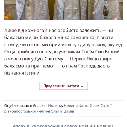
Лише від кожного з нас особисто залежить — чи
бажаємо ми, як бажала жінка самарянка, пізнати
істину, чи готові ми прийняти ту єдину істину, яку від
Отця прийняв і передав ученикам Своїм Син Божий,
а через них у Дусі Святому — Церкві. Якщо щиро
бажаємо та прагнемо — то і нам Господь дасть
пізнання істини,
Продовжити читати
→
Опубліковано в
Єпархія
,
Новини
,
Новини
,
Фото
,
Храм Святої
рівноапостольної княгині Ольги
,
Цікаві
ЄПАРХІЯ
,
КАФЕДРАЛЬНИЙ СОБОР
,
НОВИНИ
,
НОВИНИ
,