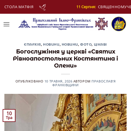
Skip
11 Серпня:
СВЯЩЕННОМУЧЕНИКА ЄВПЛА, АРХІДИЯКОНА
to
content
ЄПАРХІЯ
,
НОВИНИ
,
НОВИНИ
,
ФОТО
,
ЦІКАВІ
Богослужіння у церкві «Святих
Рівноапостольних Костянтина і
Олени»
ОПУБЛІКОВАНО
10 ТРАВНЯ, 2026
АВТОРОМ
ПРАВОСЛАВ'Я
ФРАНКІВЩИНИ
10
Тра