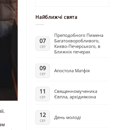
Найближчі свята
Преподобного Пимена
07
Багатохворобливого,
Києво-Печерського, в
СЕР
Ближніх печерах
09
Апостола Матфія
СЕР
11
Священномученика
Євпла, архідиякона
СЕР
ї.
12
День молоді
СЕР
бам