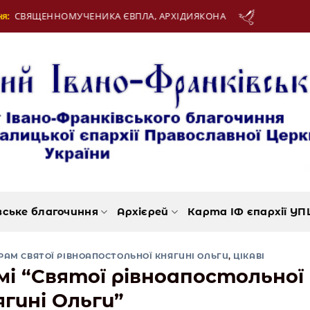
12 Серпня:
ДЕНЬ МОЛОДІ
вське благочиння
Архієрей
Карта ІФ єпархії УП
РАМ СВЯТОЇ РІВНОАПОСТОЛЬНОЇ КНЯГИНІ ОЛЬГИ
,
ЦІКАВІ
мі “Святої рівноапостольної
ягині Ольги”