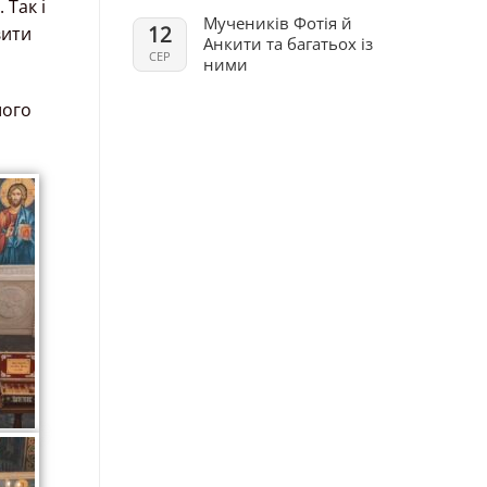
 Так і
Мучеників Фотія й
12
вити
Анкити та багатьох із
СЕР
ними
шого