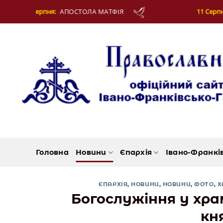
Skip
11 Серпня:
СВЯЩЕННОМУЧЕНИКА ЄВПЛА, АРХІДИЯКОНА
to
content
Головна
Новини
Єпархія
Івано-Франкі
ЄПАРХІЯ
,
НОВИНИ
,
НОВИНИ
,
ФОТО
,
Х
Богослужіння у хра
кн