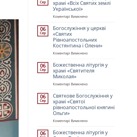
Сер
храмі «Всіх Святих землі
Української»
до
Коментарі Вимкнено
Божественна
літургія
Богослужіння у церкві
06
у
Сер
«Святих
храмі
Рівноапостольних
«Всіх
Костянтина і Олени»
Святих
землі
до
Коментарі Вимкнено
Української»
Богослужіння
у
Божественна літургія у
06
церкві
Сер
храмі «Святителя
«Святих
Миколая»
Рівноапостольних
до
Коментарі Вимкнено
Костянтина
Божественна
і
літургія
Олени»
Святкове Богослужіння у
06
у
Сер
храмі «Святої
храмі
рівноапостольної княгині
«Святителя
Ольги»
Миколая»
до
Коментарі Вимкнено
Святкове
Богослужіння
Божественна літургія у
06
у