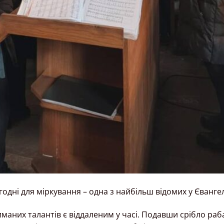
дні для міркування – одна з найбільш відомих у Євангелі
иманих талантів є віддаленим у часі. Подавши срібло ра