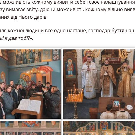
дає можливість кожному виявити себе і своє налаштування.
разу вимагає звіту, даючи можливість кожному вільно вия
них від Нього дарів.
 для кожної людини все одно настане, господар буття на
і я дав тобі?
».