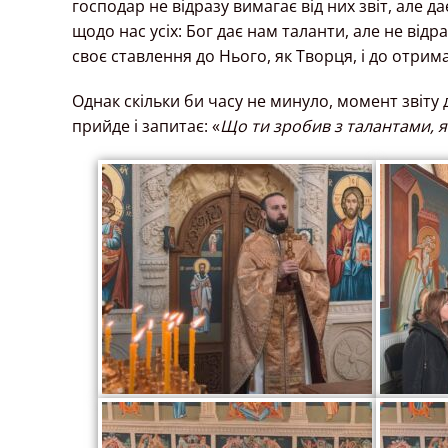
господар не відразу вимагає від них звіт, але 
щодо нас усіх: Бог дає нам таланти, але не від
своє ставлення до Нього, як Творця, і до отрима
Однак скільки би часу не минуло, момент звіту
прийде і запитає: «
Що ти зробив з талантами, як