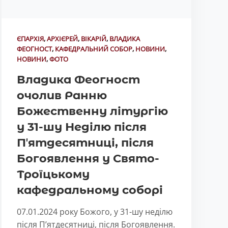
ЄПАРХІЯ
,
АРХІЄРЕЙ
,
ВІКАРІЙ
,
ВЛАДИКА
ФЕОГНОСТ
,
КАФЕДРАЛЬНИЙ СОБОР
,
НОВИНИ
,
НОВИНИ
,
ФОТО
Владика Феогност
очолив Ранню
Божественну літургію
у 31-шу Неділю після
Пʼятдесятниці, після
Богоявлення у Свято-
Троїцькому
кафедральному соборі
07.01.2024 року Божого, у 31-шу неділю
після Пʼятдесятниці, після Богоявлення.