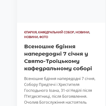
ЄПАРХІЯ
,
КАФЕДРАЛЬНИЙ СОБОР
,
НОВИНИ
,
НОВИНИ
,
ФОТО
Всеношне бдіння
напередодні 7 січня у
Свято-Троїцькому
кафедральному соборі
Всеношне бдіння напередодні 7 січня,
Собору Предтечі і Хрестителя
Господьного Іоана, 31-ої Неділі після
Пʼятдесятниці, після Богоявлення.
Очолив Богослужіння настоятель