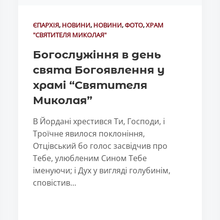
ЄПАРХІЯ
,
НОВИНИ
,
НОВИНИ
,
ФОТО
,
ХРАМ
"СВЯТИТЕЛЯ МИКОЛАЯ"
Богослужіння в день
свята Богоявлення у
храмі “Святителя
Миколая”
В Йордані хрестився Ти, Господи, і
Троїчне явилося поклоніння,
Отцівський бо голос засвідчив про
Тебе, улюбленим Сином Тебе
іменуючи; і Дух у вигляді голубинім,
сповістив…