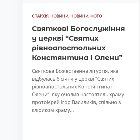
ЄПАРХІЯ
,
НОВИНИ
,
НОВИНИ
,
ФОТО
Святкові Богослужіння
у церкві “Святих
рівноапостольних
Констянтина і Олени”
Святкова Божественна літургія, яка
відбулась 6 січня у церкві “Святих
рівноапостольних Констянтина і
Олени”, яку очолив настоятель храму
протоієрей Ігор Василиків, спільно з
кліриком храму…