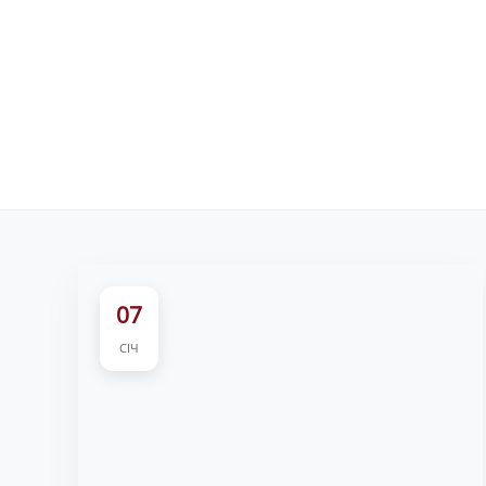
07
СІЧ