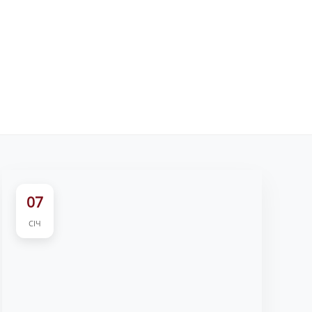
07
СІЧ