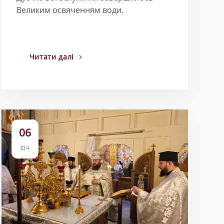
Великим освяченням води.
Читати далі
06
СІЧ