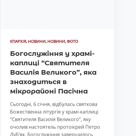
ЄПАРХІЯ
,
НОВИНИ
,
НОВИНИ
,
ФОТО
Богослужіння у храмі-
каплиці “Cвятителя
Василія Великого”, яка
знаходиться в
мікрорайоні Пасічна
Сьогодні, 6 січня, відбулась святкова
Божественна літургія у храмі-каплиці
“Cвятителя Василія Великого”, яку
очолив настоятель протоієрей Петро
Дуб’як. Богослужіння завершилось