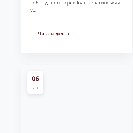
собору, протоієрей Іоан Телятинський,
у…
Читати далі
06
СІЧ