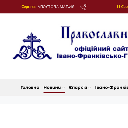
Skip
АПОСТОЛА МАТФІЯ
11 Серпня:
СВЯЩЕННОМУЧ
to
content
Головна
Новини
Єпархія
Івано-Франкі