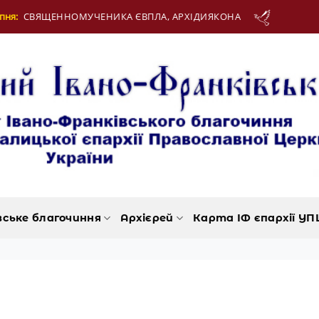
ЕНИКА ЄВПЛА, АРХІДИЯКОНА
12 Серпня:
ДЕ
вське благочиння
Архієрей
Карта ІФ єпархії УП