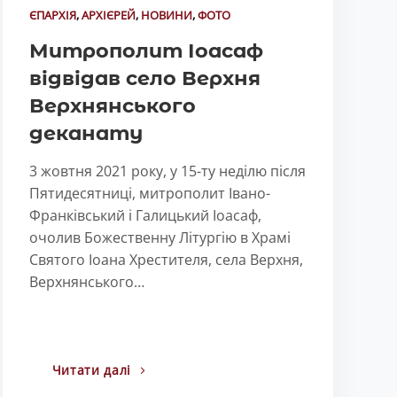
ЄПАРХІЯ
,
АРХІЄРЕЙ
,
НОВИНИ
,
ФОТО
Митрополит Іоасаф
відвідав село Верхня
Верхнянського
деканату
3 жовтня 2021 року, у 15-ту неділю після
Пятидесятниці, митрополит Івано-
Франківський і Галицький Іоасаф,
очолив Божественну Літургію в Храмі
Святого Іоана Хрестителя, села Верхня,
Верхнянського…
Читати далі