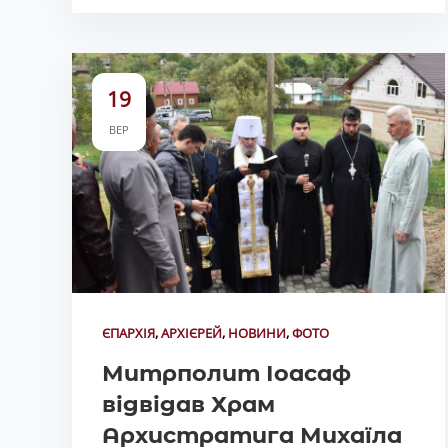
19
ВЕР
ЄПАРХІЯ
,
АРХІЄРЕЙ
,
НОВИНИ
,
ФОТО
Митрполит Іоасаф
відвідав Храм
Архистратига Михаїла