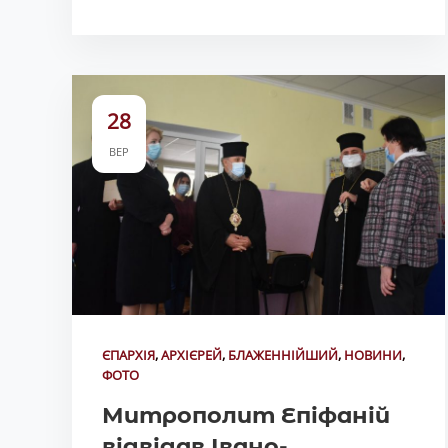
28
ВЕР
ЄПАРХІЯ
,
АРХІЄРЕЙ
,
БЛАЖЕННІЙШИЙ
,
НОВИНИ
,
ФОТО
Митрополит Епіфаній
відвідав Івано-