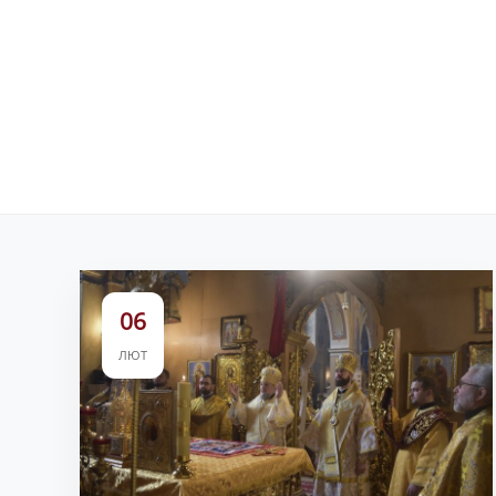
06
ЛЮТ