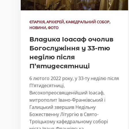
ЄПАРХІЯ
,
АРХІЄРЕЙ
,
КАФЕДРАЛЬНИЙ СОБОР
,
НОВИНИ
,
ФОТО
Владика Іоасаф очолив
Богослужіння у 33-тю
неділю після
П’ятидесятниці
6 лютого 2022 року, у 33-ту неділю після
П’ятидесятниці,
Високопреосвященійший Іоасаф,
митрополит Івано-Франківський і
Галицький звершив Недільну
Божественну Літургію в Свято-
Троїцькому кафедральному соборі
міста Івано-Франківська.…