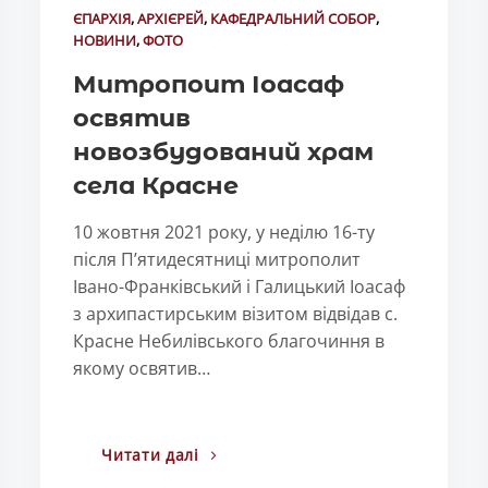
ЄПАРХІЯ
,
АРХІЄРЕЙ
,
КАФЕДРАЛЬНИЙ СОБОР
,
НОВИНИ
,
ФОТО
Митропоит Іоасаф
освятив
новозбудований храм
села Красне
10 жовтня 2021 року, у неділю 16-ту
після П’ятидесятниці митрополит
Івано-Франківський і Галицький Іоасаф
з архипастирським візитом відвідав с.
Красне Небилівського благочиння в
якому освятив…
Читати далі