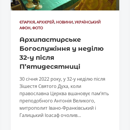
ЄПАРХІЯ
,
АРХІЄРЕЙ
,
НОВИНИ
,
УКРАЇНСЬКИЙ
АФОН
,
ФОТО
Архипастирське
Богослужіння у неділю
32-у після
П’ятидесятниці
30 січня 2022 року, у 32-у неділю після
Зішестя Святого Духа, коли
православна Церква вшановує пам’ять
преподобного Антонія Великого,
митрополит Івано-Франківський і
Галицький Іоасаф очолив…