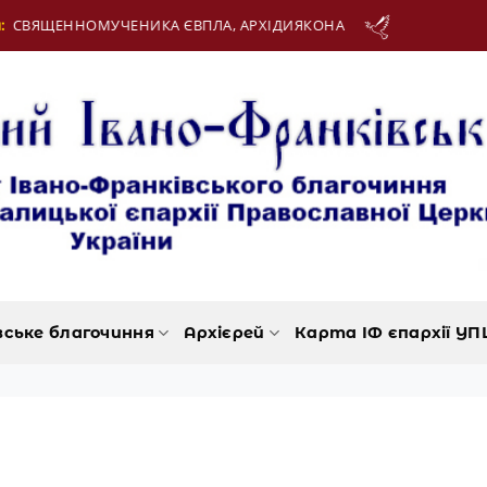
ЛА, АРХІДИЯКОНА
12 Серпня:
ДЕНЬ МОЛОДІ
вське благочиння
Архієрей
Карта ІФ єпархії УП