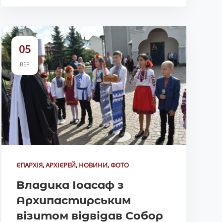
05
ВЕР
ЄПАРХІЯ
,
АРХІЄРЕЙ
,
НОВИНИ
,
ФОТО
Владика Іоасаф з
Архипастирським
візитом відвідав Собор