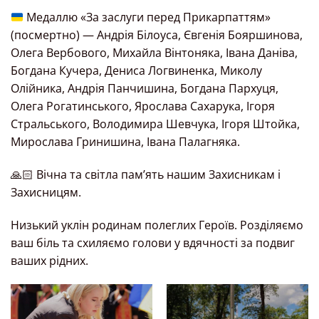
Медаллю «За заслуги перед Прикарпаттям»
(посмертно) — Андрія Білоуса, Євгенія Бояршинова,
Олега Вербового, Михайла Вінтоняка, Івана Даніва,
Богдана Кучера, Дениса Логвиненка, Миколу
Олійника, Андрія Панчишина, Богдана Пархуця,
Олега Рогатинського, Ярослава Сахарука, Ігоря
Стральського, Володимира Шевчука, Ігоря Штойка,
Мирослава Гринишина, Івана Палагняка.
🙏🏻 Вічна та світла пам’ять нашим Захисникам і
Захисницям.
Низький уклін родинам полеглих Героїв. Розділяємо
ваш біль та схиляємо голови у вдячності за подвиг
ваших рідних.