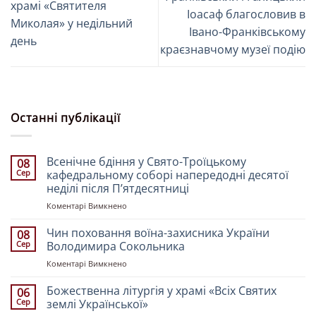
храмі «Святителя
Іоасаф благословив в
Миколая» у недільний
Івано-Франківському
день
краєзнавчому музеї подію
Останні публікації
Всенічне бдіння у Свято-Троїцькому
08
Сер
кафедральному соборі напередодні десятої
неділі після Пʼятдесятниці
до
Коментарі Вимкнено
Всенічне
бдіння
Чин поховання воїна-захисника України
08
у
Сер
Володимира Сокольника
Свято-
до
Коментарі Вимкнено
Троїцькому
Чин
кафедральному
поховання
Божественна літургія у храмі «Всіх Святих
соборі
06
воїна-
напередодні
Сер
землі Української»
захисника
десятої