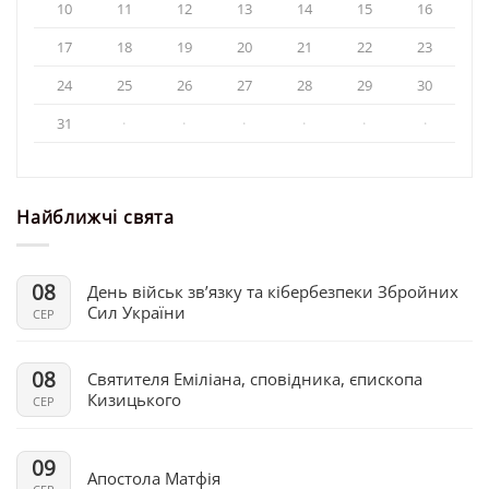
10
11
12
13
14
15
16
17
18
19
20
21
22
23
24
25
26
27
28
29
30
31
·
·
·
·
·
·
Найближчі свята
08
День військ зв’язку та кібербезпеки Збройних
Сил України
СЕР
08
Святителя Еміліана, сповідника, єпископа
Кизицького
СЕР
09
Апостола Матфія