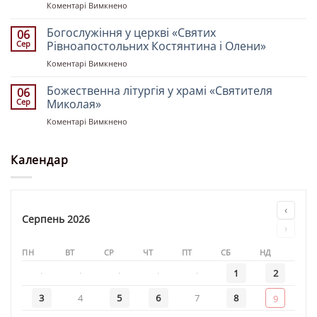
до
Коментарі Вимкнено
України
неділі
Божественна
Володимира
після
літургія
Богослужіння у церкві «Святих
Сокольника
06
Пʼятдесятниці
у
Сер
Рівноапостольних Костянтина і Олени»
храмі
до
Коментарі Вимкнено
«Всіх
Богослужіння
Святих
у
Божественна літургія у храмі «Святителя
землі
06
церкві
Української»
Сер
Миколая»
«Святих
до
Коментарі Вимкнено
Рівноапостольних
Божественна
Костянтина
літургія
і
у
Календар
Олени»
храмі
«Святителя
Миколая»
‹
Серпень 2026
›
ПН
ВТ
СР
ЧТ
ПТ
СБ
НД
·
·
·
·
·
1
2
3
4
5
6
7
8
9