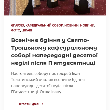
ЄПАРХІЯ
,
КАФЕДРАЛЬНИЙ СОБОР
,
НОВИНИ
,
НОВИНИ
,
ФОТО
,
ЦІКАВІ
Всенічне бдіння у Свято-
Троїцькому кафедральному
соборі напередодні десятої
неділі після Пʼятдесятниці
Настоятель собору протоієрей Іван
Телятинський очолив всенічне бдіння
напередодні десятої неділі після
Пʼятдесятниці. Отцю Івану…
Читати далі