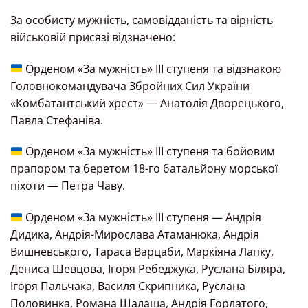
За особисту мужність, самовідданість та вірність
військовій присязі відзначено:
Орденом «За мужність» III ступеня та відзнакою
Головнокомандувача Збройних Сил України
«Комбатантський хрест» — Анатолія Дворецького,
Павла Стефаніва.
Орденом «За мужність» III ступеня та бойовим
прапором та беретом 18-го батальйону морської
піхоти — Петра Чаву.
Орденом «За мужність» III ступеня — Андрія
Дидика, Андрія-Мирослава Атаманюка, Андрія
Вишневського, Тараса Варцаби, Маркіяна Лапку,
Дениса Шевцова, Ігоря Ребеджука, Руслана Біляра,
Ігоря Пальчака, Василя Скрипника, Руслана
Половинка, Романа Шалаша, Андрія Горлатого,