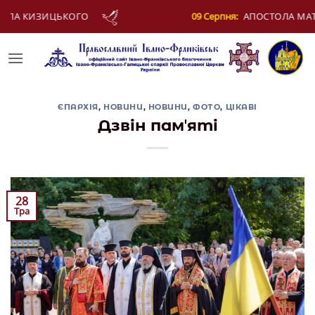
Skip
АПОСТОЛА МАТФІЯ
11 Серпня:
СВЯЩЕННОМУ
to
content
ЄПАРХІЯ
,
НОВИНИ
,
НОВИНИ
,
ФОТО
,
ЦІКАВІ
Дзвін памʼяті
28
Тра