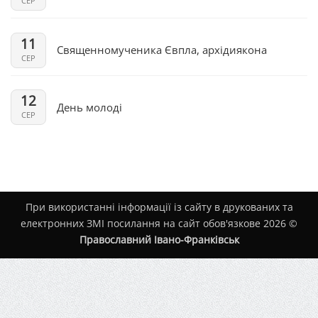
СЕР
11
Священномученика Євпла, архідиякона
СЕР
12
День молоді
СЕР
При використанні інформації із сайту в друкованих та
електронних ЗМІ посилання на сайт обов'язкове 2026 ©
Православний Івано-Франківськ