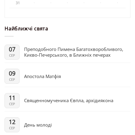
31
·
·
·
·
·
·
Найближчі свята
07
Преподобного Пимена Багатохворобливого,
Києво-Печерського, в Ближніх печерах
СЕР
09
Апостола Матфія
СЕР
11
Священномученика Євпла, архідиякона
СЕР
12
День молоді
СЕР