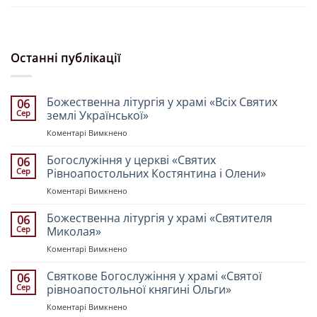
Останні публікації
Божественна літургія у храмі «Всіх Святих
06
Сер
землі Української»
до
Коментарі Вимкнено
Божественна
літургія
Богослужіння у церкві «Святих
06
у
Сер
Рівноапостольних Костянтина і Олени»
храмі
до
Коментарі Вимкнено
«Всіх
Богослужіння
Святих
у
Божественна літургія у храмі «Святителя
землі
06
церкві
Української»
Сер
Миколая»
«Святих
до
Коментарі Вимкнено
Рівноапостольних
Божественна
Костянтина
літургія
Святкове Богослужіння у храмі «Святої
і
06
у
Олени»
Сер
рівноапостольної княгині Ольги»
храмі
до
Коментарі Вимкнено
«Святителя