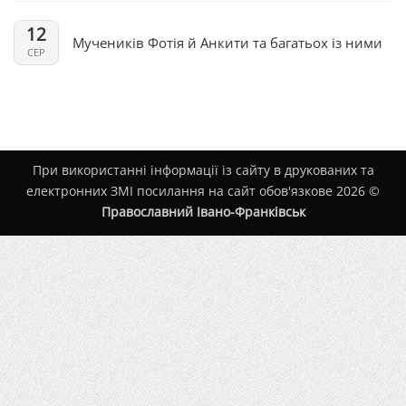
12
Мучеників Фотія й Анкити та багатьох із ними
СЕР
При використанні інформації із сайту в друкованих та
електронних ЗМІ посилання на сайт обов'язкове 2026 ©
Православний Івано-Франківськ