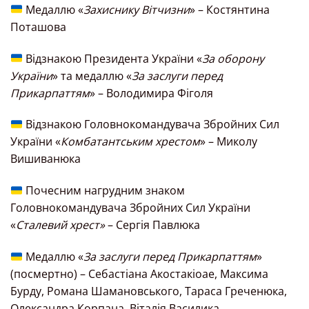
Медаллю «
Захиснику Вітчизни
» – Костянтина
Поташова
Відзнакою Президента України «
За оборону
України
» та медаллю «
За заслуги перед
Прикарпаттям
» – Володимира Фіголя
Відзнакою Головнокомандувача Збройних Сил
України «
Комбатантським хрестом
» – Миколу
Вишиванюка
Почесним нагрудним знаком
Головнокомандувача Збройних Сил України
«
Сталевий хрест»
– Сергія Павлюка
Медаллю «
За заслуги перед Прикарпаттям
»
(посмертно) – Себастіана Акостакіоае, Максима
Бурду, Романа Шамановського, Тараса Греченюка,
Олександра Корпана, Віталія Василика.