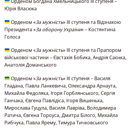
Орденом Богдана Хмельницького III ступеня –
Юрія Власюка
Орденом «
За мужність
» III ступеня та Відзнакою
Президента «
За оборону України
» – Костянтина
Голоса
Орденом «
За мужність
» III ступеня та Прапором
військової частини – Євстахія Бобика, Андрія Саєнка,
Анатолія Доманського
Орденом «
За мужність
» III ступеня – Василя
Гладана, Павла Ланкевича, Олександра Арнаута,
Михайла Федоляка, Ігоря Горблянського, Сергія
Ганчака, Євгена Павлідіса, Ігоря Вишенька,
Мирослава Гуцула, Василя Лавріва, Володимира
Ратича, Євгена Тороуса, Дмитра Білого, Михайла
Рибчука, Павла Ярему, Тимура Тичковського