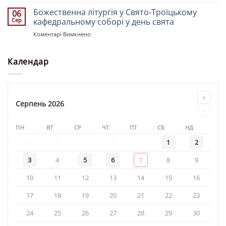
Святкове
Миколая»
Богослужіння
Божественна літургія у Свято-Троїцькому
06
у
Сер
кафедральному соборі у день свята
храмі
до
Коментарі Вимкнено
«Святої
Божественна
рівноапостольної
літургія
княгині
у
Календар
Ольги»
Свято-
Троїцькому
кафедральному
соборі
‹
у
Серпень 2026
›
день
свята
ПН
ВТ
СР
ЧТ
ПТ
СБ
НД
·
·
·
·
·
1
2
3
4
5
6
8
9
7
10
11
12
13
14
15
16
17
18
19
20
21
22
23
24
25
26
27
28
29
30