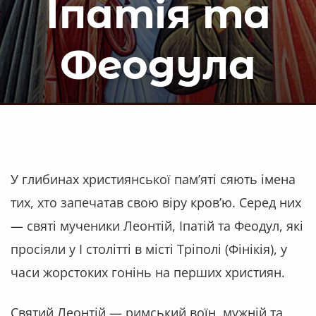
Іпатія та
Феодула
У глибинах християнської пам’яті сяють імена
тих, хто запечатав свою віру кров’ю. Серед них
— святі мученики Леонтій, Іпатій та Феодул, які
просіяли у І столітті в місті Тріполі (Фінікія), у
часи жорстоких гонінь на перших християн.
Святий Леонтій — римський воїн, мужній та