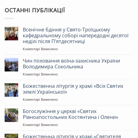
ОСТАННІ ПУБЛІКАЦІЇ
Всенічне бдіння у Свято-Троїцькому
кафедральному соборі напередодні десятої
неділі після Пʼятдесятниці
до
Коментарі Вимкнено
Всенічне
бдіння
Чин поховання воїна-захисника України
у
Володимира Сокольника
Свято-
до
Коментарі Вимкнено
Троїцькому
Чин
кафедральному
поховання
Божественна літургія у храмі «Всіх Святих
соборі
воїна-
напередодні
землі Української»
захисника
десятої
до
Коментарі Вимкнено
України
неділі
Божественна
Володимира
після
літургія
Богослужіння у церкві «Святих
Сокольника
Пʼятдесятниці
у
Рівноапостольних Костянтина і Олени»
храмі
до
Коментарі Вимкнено
«Всіх
Богослужіння
Святих
у
Божественна літургія у храмі «Святителя
землі