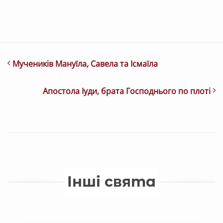
Мучеників Мануїла, Савела та Ісмаїла
Апостола Іуди, брата Господнього по плоті
Інші свята