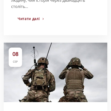
людину, чия історія через дванадцять
століть…
Читати далі
08
СЕР