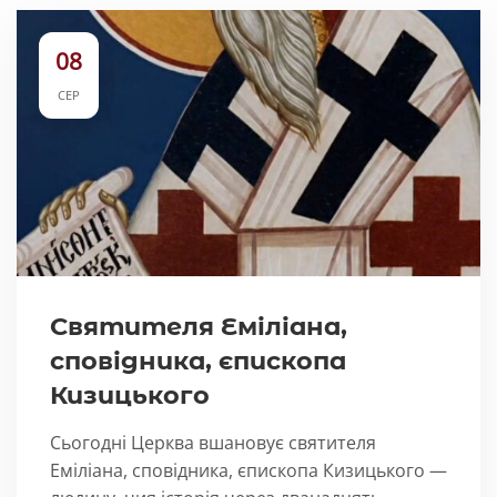
08
СЕР
Святителя Еміліана,
сповідника, єпископа
Кизицького
Сьогодні Церква вшановує святителя
Еміліана, сповідника, єпископа Кизицького —