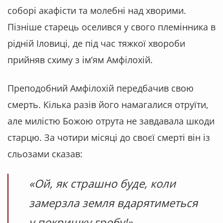
соборі акафісти та молебні над хворими.
Пізніше старець оселився у свого племінника в
рідній Іловиці, де під час тяжкої хвороби
прийняв схиму з ім’ям Амфілохій.
Преподобний Амфілохій передбачив свою
смерть. Кілька разів його намагалися отруїти,
але милістю Божою отрута не завдавала шкоди
старцю. За чотири місяці до своєї смерті він із
сльозами сказав:
«
Ой, як страшно буде, коли
замерзла земля вдарятиметься
у покришку гробу!»
.