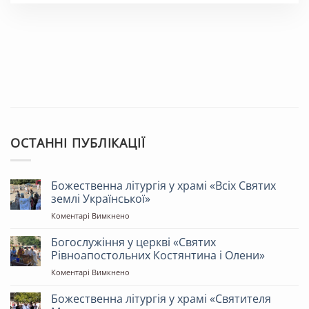
ОСТАННІ ПУБЛІКАЦІЇ
Божественна літургія у храмі «Всіх Святих
землі Української»
до
Коментарі Вимкнено
Божественна
літургія
Богослужіння у церкві «Святих
у
Рівноапостольних Костянтина і Олени»
храмі
до
Коментарі Вимкнено
«Всіх
Богослужіння
Святих
у
Божественна літургія у храмі «Святителя
землі
церкві
Української»