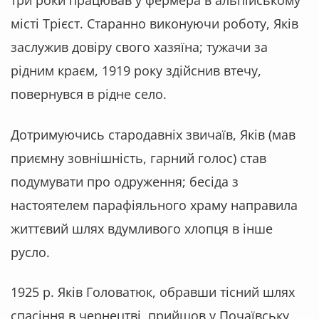
місті Трієст. Старанно виконуючи роботу, Яків
заслужив довіру свого хазяїна; тужачи за
рідним краєм, 1919 року здійснив втечу,
повернувся в рідне село.
Дотримуючись стародавніх звичаїв, Яків (мав
приємну зовнішність, гарний голос) став
подумувати про одруження; бесіда з
настоятелем парафіяльного храму направила
життєвий шлях вдумливого хлопця в інше
русло.
1925 р. Яків Головатюк, обравши тісний шлях
спасіння в чернецтві, прийшов у Почаївську