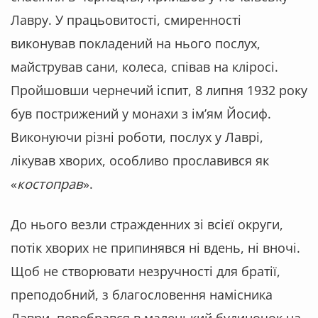
Лавру. У працьовитості, смиренності
виконував покладений на нього послух,
майстрував сани, колеса, співав на кліросі.
Пройшовши чернечий іспит, 8 липня 1932 року
був пострижений у монахи з ім’ям Йосиф.
Виконуючи різні роботи, послух у Лаврі,
лікував хворих, особливо прославився як
«
костоправ
».
До нього везли стражденних зі всієї округи,
потік хворих не припинявся ні вдень, ні вночі.
Щоб не створювати незручності для братії,
преподобний, з благословення намісника
Лаври, перебрався в маленький будиночок на