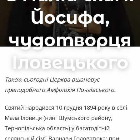
Йосифа,
чудотворця
Іловецького
Також сьогодні Церква вшановує
преподобного Амфілохія Почаївського.
Святий народився 10 грудня 1894 року в селі
Мала Іловиця (нині Шумського району,
Тернопільська область) у багатодітній
селянській сім’ї Варнави Головатюка; при