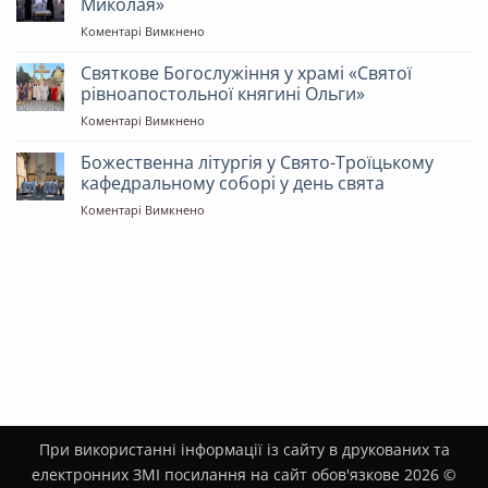
Миколая»
«Святих
до
Коментарі Вимкнено
Рівноапостольних
Божественна
Костянтина
літургія
Святкове Богослужіння у храмі «Святої
і
у
Олени»
рівноапостольної княгині Ольги»
храмі
до
Коментарі Вимкнено
«Святителя
Святкове
Миколая»
Богослужіння
Божественна літургія у Свято-Троїцькому
у
кафедральному соборі у день свята
храмі
до
Коментарі Вимкнено
«Святої
Божественна
рівноапостольної
літургія
княгині
у
Ольги»
Свято-
Троїцькому
кафедральному
соборі
у
день
свята
При використанні інформації із сайту в друкованих та
електронних ЗМІ посилання на сайт обов'язкове 2026 ©