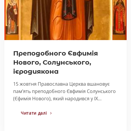
Преподобного Євфимія
Нового, Солунського,
ієродиякона
15 жовтня Православна Церква вшановує
пам’ять преподобного Євфимія Солунського
(Єфимія Нового), який народився у IX…
Читати далі