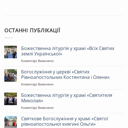
ОСТАННІ ПУБЛІКАЦІЇ
Божественна літургія у храмі «Всіх Святих
землі Української»
до
Коментарі Вимкнено
Божественна
літургія
Богослужіння у церкві «Святих
у
Рівноапостольних Костянтина і Олени»
храмі
до
Коментарі Вимкнено
«Всіх
Богослужіння
Святих
у
Божественна літургія у храмі «Святителя
землі
церкві
Української»
Миколая»
«Святих
до
Коментарі Вимкнено
Рівноапостольних
Божественна
Костянтина
літургія
Святкове Богослужіння у храмі «Святої
і
у
Олени»
рівноапостольної княгині Ольги»
храмі