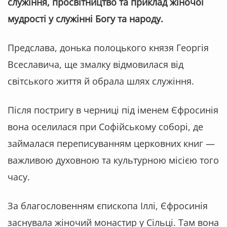
служіння, просвітництво та приклад жіночої
мудрості у служінні Богу та народу.
Предслава, донька полоцького князя Георгія
Всеславича, ще змалку відмовилася від
світського життя й обрала шлях служіння.
Після постригу в черниці під іменем Єфросинія
вона оселилася при Софійському соборі, де
займалася переписуванням церковних книг —
важливою духовною та культурною місією того
часу.
За благословенням єпископа Іллі, Єфросинія
заснувала жіночий монастир у Сільці. Там вона