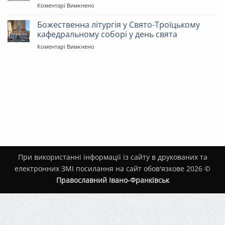
до
Коментарі Вимкнено
«Святителя
Святкове
Миколая»
Богослужіння
Божественна літургія у Свято-Троїцькому
у
кафедральному соборі у день свята
храмі
до
Коментарі Вимкнено
«Святої
Божественна
рівноапостольної
літургія
княгині
у
Ольги»
Свято-
Троїцькому
кафедральному
соборі
у
день
свята
При використанні інформації із сайту в друкованих та
електронних ЗМІ посилання на сайт обов'язкове 2026 ©
Православний Івано-Франківськ