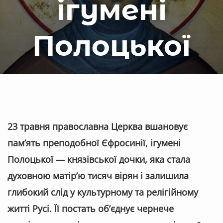
ігумені
Полоцької
23 травня православна Церква вшановує
пам’ять преподобної Єфросинії, ігумені
Полоцької — князівської дочки, яка стала
духовною матір’ю тисяч вірян і залишила
глибокий слід у культурному та релігійному
житті Русі. Її постать об’єднує чернече