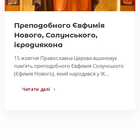
Преподобного Євфимія
Нового, Солунського,
ієродиякона
15 жовтня Православна Церква вшановує
пам’ять преподобного Євфимія Солунського
(Єфимія Нового), який народився у IX…
Читати далі