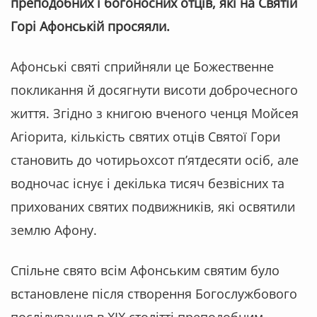
преподобних і богоносних отців, які на Святій
Горі Афонській просяяли.
Афонські святі сприйняли це Божественне
покликання й досягнути висоти доброчесного
життя. Згідно з книгою вченого ченця Мойсея
Агіорита, кількість святих отців Святої Гори
становить до чотирьохсот п’ятдесяти осіб, але
водночас існує і декілька тисяч безвісних та
прихованих святих подвижників, які освятили
землю Афону.
Спільне свято всім Афонським святим було
встановлене після створення Богослужбового
послідування в ХІХ столітті преподобним