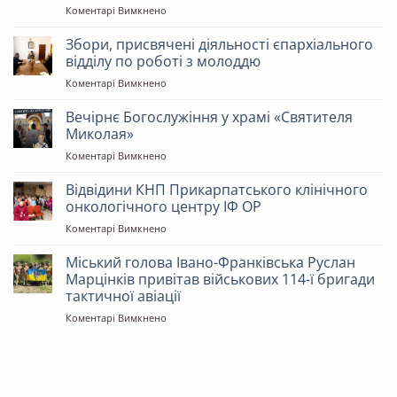
до
Коментарі Вимкнено
Митрополит
Івано-
Збори, присвячені діяльності єпархіального
Франківський
відділу по роботі з молоддю
і
до
Коментарі Вимкнено
Галицький
Збори,
Іоасаф
присвячені
Вечірнє Богослужіння у храмі «Святителя
очолив
діяльності
всенічне
Миколая»
єпархіального
бдіння
до
Коментарі Вимкнено
відділу
у
Вечірнє
по
Свято-
Богослужіння
Відвідини КНП Прикарпатського клінічного
роботі
Троїцькому
у
з
онкологічного центру ІФ ОР
кафедральному
храмі
молоддю
соборі
до
Коментарі Вимкнено
«Святителя
напередодні
Відвідини
Миколая»
свята
КНП
Міський голова Івано-Франківська Руслан
Преображення
Прикарпатського
Марцінків привітав військових 114-ї бригади
Господа
клінічного
тактичної авіації
Бога
онкологічного
і
до
Коментарі Вимкнено
центру
Спасителя
Міський
ІФ
нашого
голова
ОР
Ісуса
Івано-
Христа
Франківська
Руслан