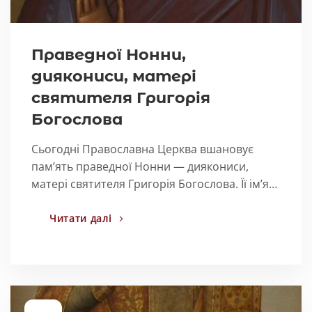
Праведної Нонни,
диякониси, матері
святителя Григорія
Богослова
Сьогодні Православна Церква вшановує
пам’ять праведної Нонни — диякониси,
матері святителя Григорія Богослова. Її ім’я…
Читати далі