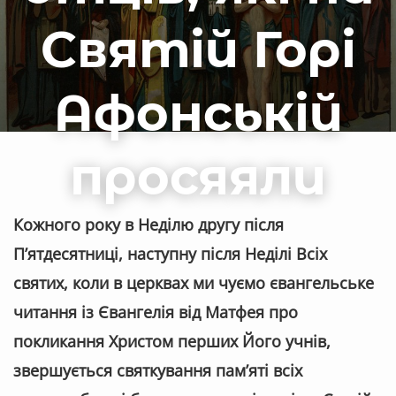
Святій Горі
Афонській
просяяли
Кожного року в Неділю другу після
П’ятдесятниці, наступну після Неділі Всіх
святих, коли в церквах ми чуємо євангельське
читання із Євангелія від Матфея про
покликання Христом перших Його учнів,
звершується святкування пам’яті всіх