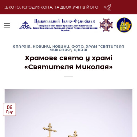
Skip
07 Серпня:
ПРЕПОДОБНОГО МЕРКУРІЯ КИЄВО-ПЕЧЕР
to
content
ЄПАРХІЯ
,
НОВИНИ
,
НОВИНИ
,
ФОТО
,
ХРАМ "СВЯТИТЕЛЯ
МИКОЛАЯ"
,
ЦІКАВІ
Храмове свято у храмі
«Святителя Миколая»
06
Гру