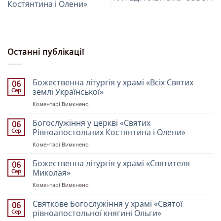
Костянтина і Олени»
Останні публікації
Божественна літургія у храмі «Всіх Святих
06
Сер
землі Української»
до
Коментарі Вимкнено
Божественна
літургія
Богослужіння у церкві «Святих
06
у
Сер
Рівноапостольних Костянтина і Олени»
храмі
до
Коментарі Вимкнено
«Всіх
Богослужіння
Святих
у
Божественна літургія у храмі «Святителя
землі
06
церкві
Української»
Сер
Миколая»
«Святих
до
Коментарі Вимкнено
Рівноапостольних
Божественна
Костянтина
літургія
Святкове Богослужіння у храмі «Святої
і
06
у
Олени»
Сер
рівноапостольної княгині Ольги»
храмі