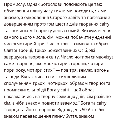
Промислу. Однак Богослови пояснюють це так:
обчислення плину часу тижнями походить, як ми
знаємо, з одкровення Старого Завіту та пов’язане з
довершенням протягом шести днів творення світу
та спочинком Творця у день сьомий. Витлумачення
самого цього числа, сім, можна побачити у єднанні
чисел чотири й три. Число три — символ та образ
Святої Тройці, Трьох Божественних Осіб, Які
звершують творення світу. Число чотири символізує
саме творіння, яке має чотири сторони, чотири
пори року, чотири стихії — повітря, землю, вогонь
та воду. Відтак число сім є символічним
сполученням трьох і чотирьох, образом творчої та
промислительної дії Бога у світі. І цей образ,
накладаючись на творчу седмицю днів, сім разів по
сім, є ніби знаком повноти взаємодії Бога та світу,
Творця та Його творіння. Відтак день 50-й є ніби
знаком перевершення плину буття, знаком