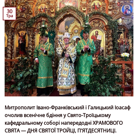
30
Тра
Митрополит Івано-Франківський і Галицький Іоасаф
очолив всенічне бдіння у Свято-Троїцькому
кафедральному соборі напередодні ХРАМОВОГО
СВЯТА — ДНЯ СВЯТОЇ ТРОЙЦІ, ПʼЯТДЕСЯТНИЦІ.