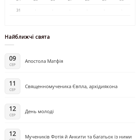
31
·
·
·
·
·
·
Найближчі свята
09
Апостола Матфія
СЕР
11
Священномученика Євпла, архідиякона
СЕР
12
День молоді
СЕР
12
Мучеників Фотія й Анкити та багатьох із ними
СЕР