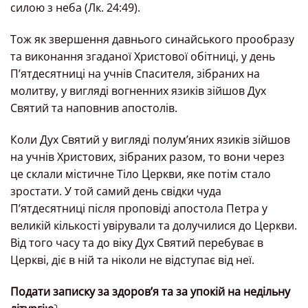
силою з неба (Лк. 24:49).
Тож як звершення давнього синайського прообразу
та виконання згаданої Христової обітниці, у день
П’ятдесятниці на учнів Спасителя, зібраних на
молитву, у вигляді вогненних язиків зійшов Дух
Святий та наповнив апостолів.
Коли Дух Святий у вигляді полум’яних язиків зійшов
на учнів Христових, зібраних разом, то вони через
це склали містичне Тіло Церкви, яке потім стало
зростати. У той самий день свідки чуда
П’ятдесятниці після проповіді апостола Петра у
великій кількості увірували та долучилися до Церкви.
Від того часу та до віку Дух Святий перебуває в
Церкві, діє в ній та ніколи не відступає від неї.
Подати записку за здоров’я та за упокій на недільну