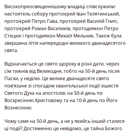
Високопреосвященнішому владиці співслужили:
настоятель собору протоієрей Іван Телятинський,
протоієрей Петро Гава, протоієрей Василій Гнип,
протоієрей Роман Василиків, протодиякон Петро
Стецюк і протодиякон Михаїл Мельник. Також була
звершена літія напередодні великого дванадесятого
свята.
Відзначається це свято щороку в різні дати, через
сім тижнів від Великодня, тобто на 50-й день після
Пасхи, у неділю. Це велике дванадесяте свято
повʼязане зі спогадом євангельської події зішестя
Святого Духа на апостолів: на 50-й день по
Воскресінню Христовому та на 10-й день по Його
Вознесінню.
Чому саме на 50-й день, а не у якийсь інший сталися
ці події? Достеменно це невідомо, це тайна Божого