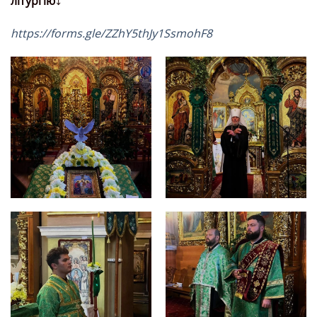
літургію
⤵️
https://forms.gle/ZZhY5thJy1SsmohF8