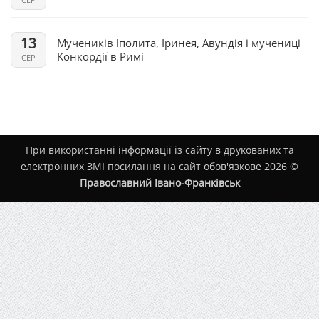
13
Мучеників Іполита, Іринея, Авундія і мучениці
Конкордії в Римі
СЕР
При використанні інформації із сайту в друкованих та
електронних ЗМІ посилання на сайт обов'язкове 2026 ©
Православний Івано-Франківськ