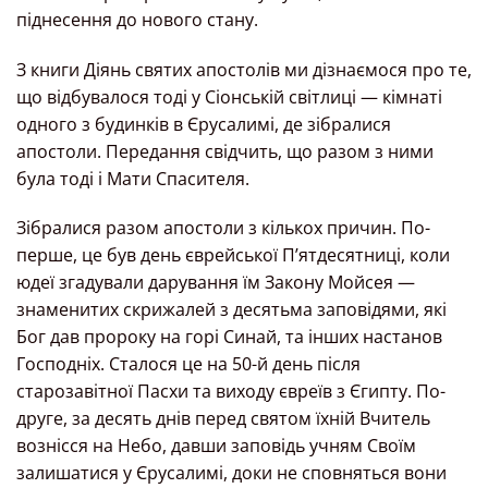
піднесення до нового стану.
З книги Діянь святих апостолів ми дізнаємося про те,
що відбувалося тоді у Сіонській світлиці — кімнаті
одного з будинків в Єрусалимі, де зібралися
апостоли. Передання свідчить, що разом з ними
була тоді і Мати Спасителя.
Зібралися разом апостоли з кількох причин. По-
перше, це був день єврейської П’ятдесятниці, коли
юдеї згадували дарування їм Закону Мойсея —
знаменитих скрижалей з десятьма заповідями, які
Бог дав пророку на горі Синай, та інших настанов
Господніх. Сталося це на 50-й день після
старозавітної Пасхи та виходу євреїв з Єгипту. По-
друге, за десять днів перед святом їхній Вчитель
вознісся на Небо, давши заповідь учням Своїм
залишатися у Єрусалимі, доки не сповняться вони