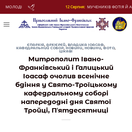
Skip
я:
МУЧЕНИКІВ ФОТІЯ Й АНКИТИ ТА БАГАТЬОХ ІЗ НИМИ
to
content
ЄПАРХІЯ
,
АРХІЄРЕЙ
,
ВЛАДИКА ІОАСАФ
,
КАФЕДРАЛЬНИЙ СОБОР
,
НОВИНИ
,
НОВИНИ
,
ФОТО
,
ЦІКАВІ
Митрополит Івано-
Франківський і Галицький
Іоасаф очолив всенічне
бдіння у Свято-Троїцькому
кафедральному соборі
напередодні дня Святої
Тройці, Пʼятдесятниці