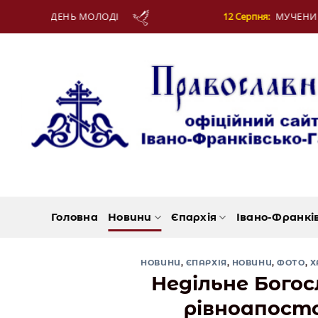
Skip
12 Серпня:
МУЧЕНИКІВ ФОТІЯ Й АНКИТИ ТА БАГАТЬОХ ІЗ НИМИ
to
content
Головна
Новини
Єпархія
Івано-Франкі
НОВИНИ
,
ЄПАРХІЯ
,
НОВИНИ
,
ФОТО
,
Х
Недільне Богос
рівноапосто