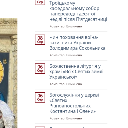
Сер
Троїцькому
кафедральному соборі
напередодні десятої
неділі після Пʼятдесятниці
до
Коментарі Вимкнено
Всенічне
бдіння
Чин поховання воїна-
08
у
Сер
захисника України
Свято-
Володимира Сокольника
Троїцькому
до
Коментарі Вимкнено
кафедральному
Чин
соборі
поховання
напередодні
Божественна літургія у
06
воїна-
десятої
Сер
храмі «Всіх Святих землі
захисника
неділі
Української»
України
після
до
Коментарі Вимкнено
Володимира
Пʼятдесятниці
Божественна
Сокольника
літургія
Богослужіння у церкві
06
у
Сер
«Святих
храмі
Рівноапостольних
«Всіх
Костянтина і Олени»
Святих
землі
до
Коментарі Вимкнено
Української»
Богослужіння
у