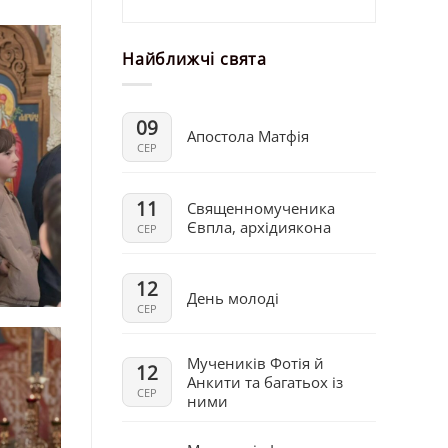
Найближчі свята
09
Апостола Матфія
СЕР
11
Священномученика
Євпла, архідиякона
СЕР
12
День молоді
СЕР
Мучеників Фотія й
12
Анкити та багатьох із
СЕР
ними