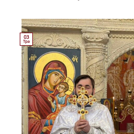
03
Тра