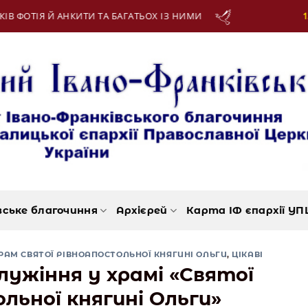
13 Серпня:
МУЧЕНИКІВ ІПОЛИТА, ІРИНЕЯ, АВУНД
вське благочиння
Архієрей
Карта ІФ єпархії УП
РАМ СВЯТОЇ РІВНОАПОСТОЛЬНОЇ КНЯГИНІ ОЛЬГИ
,
ЦІКАВІ
лужіння у храмі «Святої
льної княгині Ольги»