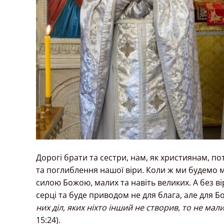
Дорогі брати та сестри, нам, як християнам, п
та поглиблення нашої віри. Коли ж ми будемо ма
силою Божою, малих та навіть великих. А без ві
серці та буде приводом не для блага, але для Б
них діл, яких ніхто інший не створив, то не мали
15:24).