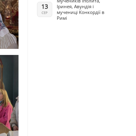
Мучеників Іполита,
13
Іринея, Авундія і
мучениці Конкордії в
СЕР
Римі