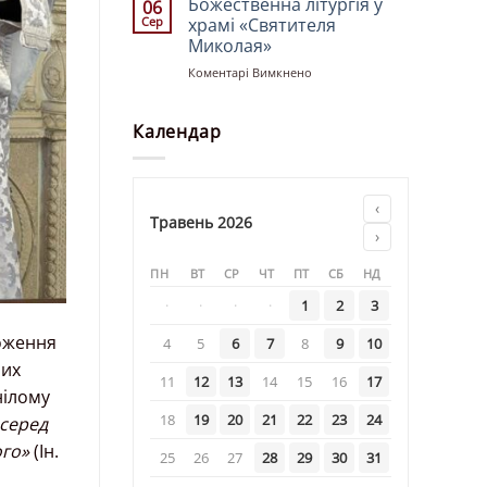
Божественна літургія у
06
церкві
Сер
храмі «Святителя
«Святих
Миколая»
Рівноапостольних
до
Коментарі Вимкнено
Костянтина
Божественна
і
літургія
Олени»
у
Календар
храмі
«Святителя
Миколая»
‹
Травень 2026
›
ПН
ВТ
СР
ЧТ
ПТ
СБ
НД
·
·
·
·
1
2
3
ноження
4
5
6
7
8
9
10
них
11
12
13
14
15
16
17
нілому
18
19
20
21
22
23
24
 серед
ого»
(Ін.
25
26
27
28
29
30
31