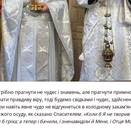
отрібно прагнути не чудес і знамень, але прагнути прим
ти правдиву віру, тоді будемо свідками і чудес, здійсне
ри навіть явне чудо не відгукнеться в холодному закам’я
ожого осуду, як сказано Спасителем:
«Коли б Я не творив
 б гріха; а тепер і бачили, і зненавиділи й Мене, і Отця М