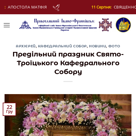
Skip
11 Серпня:
СВЯЩЕННОМУЧЕНИКА ЄВПЛА, АРХІДИЯКОНА
to
content
АРХІЄРЕЙ
,
КАФЕДРАЛЬНИЙ СОБОР
,
НОВИНИ
,
ФОТО
Предільний праздник Свято-
Троїцького Кафедрального
Собору
22
Гру