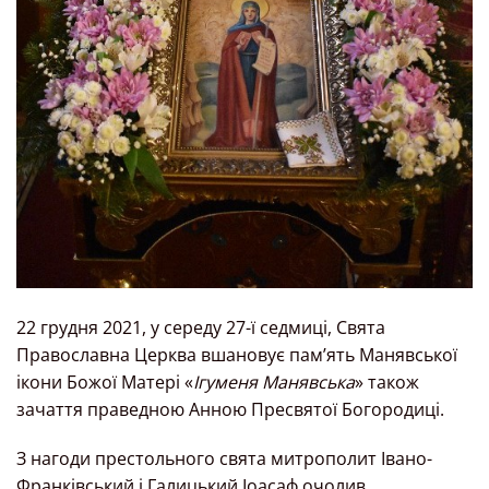
22 грудня 2021, у середу 27-ї седмиці, Свята
Православна Церква вшановує пам’ять Манявської
ікони Божої Матері «
Ігуменя Манявська
» також
зачаття праведною Анною Пресвятої Богородиці.
З нагоди престольного свята митрополит Івано-
Франківський і Галицький Іоасаф очолив