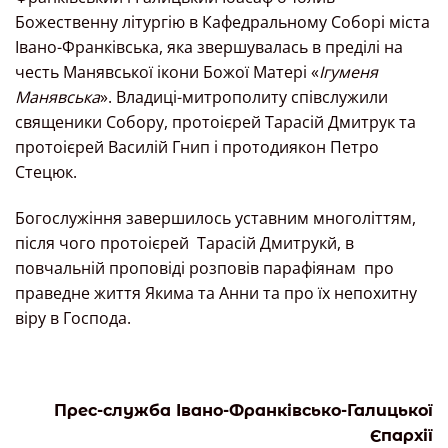
Божественну літургію в Кафедральному Соборі міста
Івано-Франківська, яка звершувалась в преділі на
честь Манявської ікони Божої Матері «
Ігуменя
Манявська
». Владиці-митрополиту співслужили
священики Собору, протоієрей Тарасій Дмитрук та
протоієрей Василій Гнип і протодиякон Петро
Стецюк.
Богослужіння завершилось уставним многоліттям,
після чого протоієрей Тарасій Дмитрукй, в
повчальній проповіді розповів парафіянам про
праведне життя Якима та Анни та про їх непохитну
віру в Господа.
Прес-служба Івано-Франківсько-Галицької
Єпархії