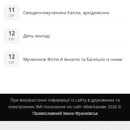
11
Священномученика Євпла, архідиякона
СЕР
12
День молоді
СЕР
12
Мучеників Фотія й Анкити та багатьох із ними
СЕР
При використанні інформації із сайту в друкованих та
електронних ЗМІ посилання на сайт обов'язкове 2026 ©
Православний Івано-Франківськ