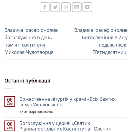
Владика Іоасаф очолив
Владика Іоасаф очолив
богослужіння в день
Богослужіння в 27-у
пам’яті святителя
неділю після
Миколая Чудотворця
П’ятидесятниці
Останні публікації
Божественна літургія у храмі «Всіх Святих
06
Сер
землі Української»
до
Коментарі Вимкнено
Божественна
літургія
Богослужіння у церкві «Святих
06
у
Сер
Рівноапостольних Костянтина і Олени»
храмі