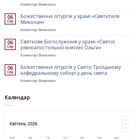
до
Коментарі Вимкнено
«Всіх
Богослужіння
Святих
у
Божественна літургія у храмі «Святителя
землі
06
церкві
Української»
Сер
Миколая»
«Святих
до
Коментарі Вимкнено
Рівноапостольних
Божественна
Костянтина
літургія
Святкове Богослужіння у храмі «Святої
і
06
у
Олени»
Сер
рівноапостольної княгині Ольги»
храмі
до
Коментарі Вимкнено
«Святителя
Святкове
Миколая»
Богослужіння
Божественна літургія у Свято-Троїцькому
06
у
Сер
кафедральному соборі у день свята
храмі
до
Коментарі Вимкнено
«Святої
Божественна
рівноапостольної
літургія
княгині
у
Календар
Ольги»
Свято-
Троїцькому
кафедральному
соборі
‹
у
Квітень 2026
›
день
свята
ПН
ВТ
СР
ЧТ
ПТ
СБ
НД