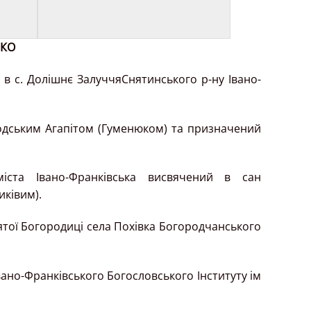
ЬКО
в с. Долішнє ЗалуччяСнятинського р-ну Івано-
одським Агапітом (Гуменюком) та призначений
іста Івано-Франківська висвячений в сан
ківим).
тої Богородиці села Похівка Богородчанського
но-Франківського Богословського Інституту ім