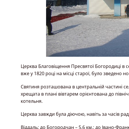
Церква Благовіщення Пресвятої Богородиці в сел
вже у 1820 році на місці старої, було зведено н
Святиня розташована в центральній частині села
хрещата в плані вівтарем орієнтована до північ
котельня.
Церква завжди була діючою, навіть за часів рад
Віддаль: до Богородчан – 5.6 км.; до Івано-Франк