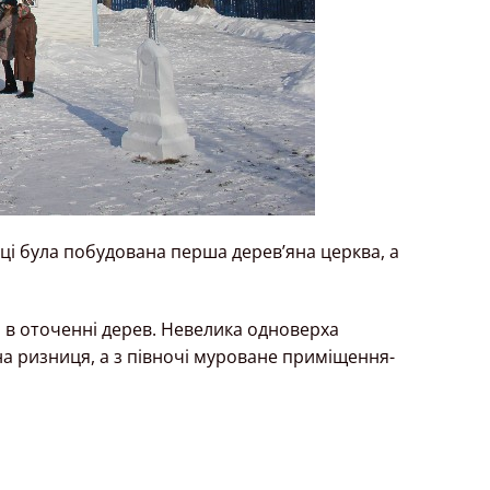
році була побудована перша дерев’яна церква, а
ці в оточенні дерев. Невелика одноверха
яна ризниця, а з півночі муроване приміщення-