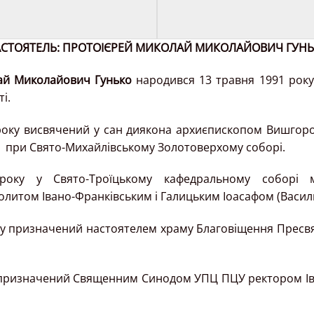
СТОЯТЕЛЬ: ПРОТОІЄРЕЙ МИКОЛАЙ МИКОЛАЙОВИЧ ГУН
ай Миколайович Гунько
народився 13 травня 1991 року 
і.
року висвячений у сан диякона архиєпископом Вишгор
при Свято-Михайлівському Золотоверхому соборі.
оку у Свято-Троїцькому кафедральному соборі м
литом Івано-Франківським і Галицьким Іоасафом (Васили
ку призначений настоятелем храму Благовіщення Пресвя
 призначений Священним Синодом УПЦ ПЦУ ректором Іва