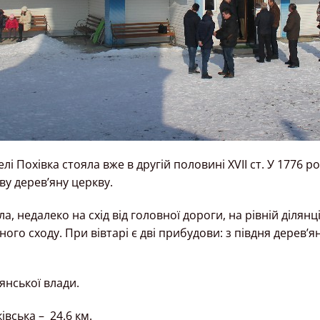
і Похівка стояла вже в другій половині XVII ст. У 1776 
ову дерев’яну церкву.
, недалеко на схід від головної дороги, на рівній ділян
ного сходу. При вівтарі є дві прибудови: з півдня дерев’
янської влади.
івська – 24.6 км.