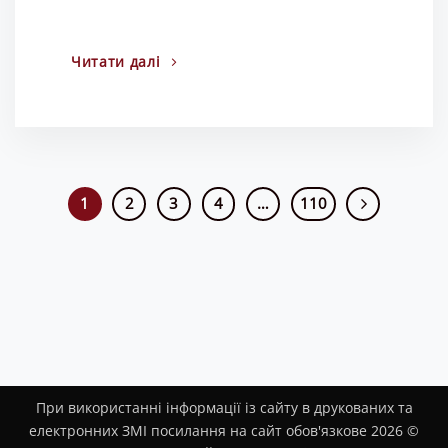
Читати далі
1
2
3
4
…
110
При використанні інформації із сайту в друкованих та
електронних ЗМІ посилання на сайт обов'язкове 2026 ©