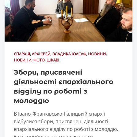
ЄПАРХІЯ
,
АРХІЄРЕЙ
,
ВЛАДИКА ІОАСАФ
,
НОВИНИ
,
НОВИНИ
,
ФОТО
,
ЦІКАВІ
Збори, присвячені
діяльності єпархіального
відділу по роботі з
молоддю
В Івано-Франківсько-Галицькій єпархії
відбулися збори, присвячені діяльності
єпархіального відділу по роботі з молоддю.
Захід пройшов під головуванням