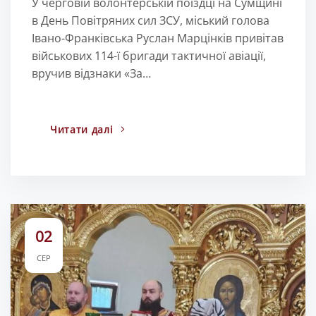
У черговій волонтерській поїздці на Сумщині
в День Повітряних сил ЗСУ, міський голова
Івано-Франківська Руслан Марцінків привітав
військових 114-ї бригади тактичної авіації,
вручив відзнаки «За…
Читати далі
02
СЕР