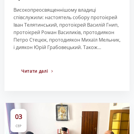
Високопреосвященнішому владиці
співслужили: настоятель собору протоієрей
Іван Телятинський, протоієрей Василій Гнип,
протоієрей Роман Василиків, протодиякон
Петро Стецюк, протодиякон Михаїл Мельник,
і диякон Юрій Грабовецький. Також…
Читати далі
03
СЕР