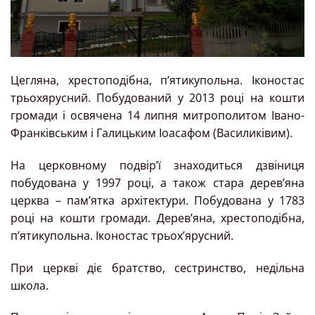
Цегляна, хрестоподібна, п’ятикупольна. Іконостас
трьохярусний. Побудований у 2013 році на кошти
громади і освячена 14 липня митрополитом Івано-
Франківським і Галицьким Іоасафом (Василиківим).
На церковному подвір’ї знаходиться дзвіниця
побудована у 1997 році, а також стара дерев’яна
церква – пам’ятка архітектури. Побудована у 1783
році на кошти громади. Дерев’яна, хрестоподібна,
п’ятикупольна. Іконостас трьох’ярусний.
При церкві діє братство, сестринство, недільна
школа.