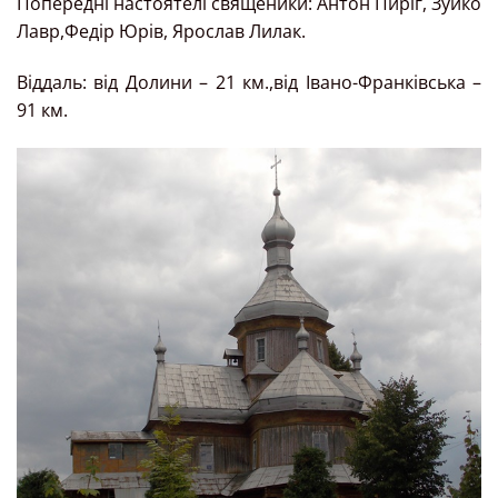
Попередні настоятелі священики: Антон Пиріг, Зуйко
Лавр,Федір Юрів, Ярослав Лилак.
Віддаль: від Долини – 21 км.,від Івано-Франківська –
91 км.