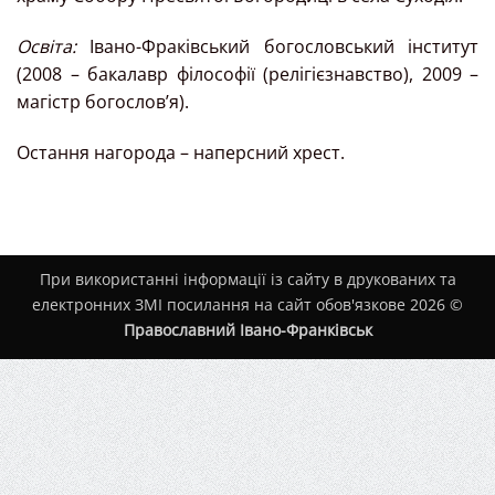
Освіта:
Івано-Фраківський богословський інститут
(2008 – бакалавр філософії (релігієзнавство), 2009 –
магістр богослов’я).
Остання нагорода – наперсний хрест.
При використанні інформації із сайту в друкованих та
електронних ЗМІ посилання на сайт обов'язкове 2026 ©
Православний Івано-Франківськ