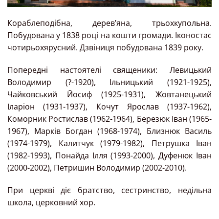
Кораблеподібна, дерев’яна, трьохкупольна.
Побудована у 1838 році на кошти громади. Іконостас
чотирьохярусний. Дзвіниця побудована 1839 року.
Попередні настоятелі священики: Левицький
Володимир (?-1920), Ільницький (1921-1925),
Чайковський Йосиф (1925-1931), Жовтанецький
Іларіон (1931-1937), Кочут Ярослав (1937-1962),
Коморник Ростислав (1962-1964), Березюк Іван (1965-
1967), Марків Богдан (1968-1974), Близнюк Василь
(1974-1979), Калитчук (1979-1982), Петрушка Іван
(1982-1993), Понайда Ілля (1993-2000), Дуфенюк Іван
(2000-2002), Петришин Володимир (2002-2010).
При церкві діє братство, сестринство, недільна
школа, церковний хор.