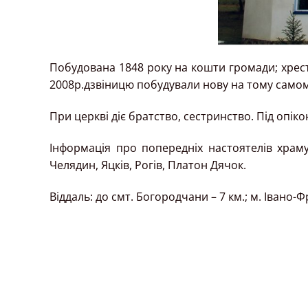
Побудована 1848 року на кошти громади; хрест
2008р.дзвіницю побудували нову на тому самому
При церкві діє братство, сестринство. Під опікою 
Інформація про попередніх настоятелів храму
Челядин, Яцків, Рогів, Платон Дячок.
Віддаль: до смт. Богородчани – 7 км.; м. Івано-Ф