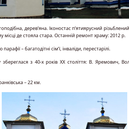
оподібна, дерев’яна. Іконостас п’ятиярусний різьблени
 місці де стояла стара. Останній ремонт храму: 2012 р.
парафії – багатодітні сім’ї, інваліди, перестарілі.
 збереглася з 40-х років ХХ століття: В. Яремович, В
ранківська – 22 км.