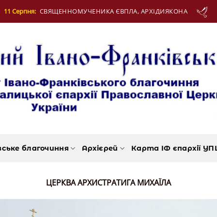
ЕННОМУЧЕНИКА ЄВПЛА, АРХІДИЯКОНА
12 Се
вське благочиння
Архієрей
Карта ІФ єпархії УП
ЦЕРКВА АРХИСТРАТИГА МИХАЇЛА