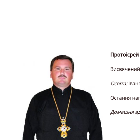
Протоієрей 
Висвячений 
Освіта:
Іван
Остання наг
Домашня ад