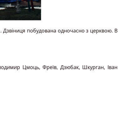
й. Дзвіниця побудована одночасно з церквою. В
олодимир Цмоць, Фреїв, Дзюбак, Шкурган, Іван