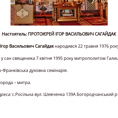
Настоятель: ПРОТОІЄРЕЙ ІГОР ВАСИЛЬОВИЧ САГАЙДАК
Ігор Васильович Сагайдак
народився 22 травня 1976 рок
у сан священика 7 квітня 1995 року митрополитом Гали
о-Франківська духовна семінарія.
орода – митра.
реса:
с.Росільна вул. Шевченка 139А Богородчанський р-