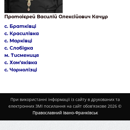
Протоієрей Василій Олексійович Качур
с. Братківці
с. Красилівка
с. Марківці
с. Слобідка
м. Тисмениця
с. Хом’яківка
с. Чорнолізці
При використанні інформації із сайту в друкованих та
електронних ЗМІ посилання на сайт обов'язкове 2026 ©
Православний Івано-Франківськ