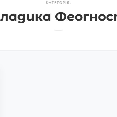
КАТЕГОРІЯ:
ладика Феогно