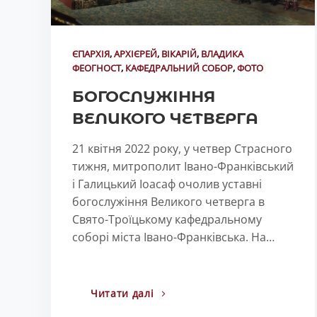
ЄПАРХІЯ
,
АРХІЄРЕЙ
,
ВІКАРІЙ
,
ВЛАДИКА
ФЕОГНОСТ
,
КАФЕДРАЛЬНИЙ СОБОР
,
ФОТО
БОГОСЛУЖІННЯ
ВЕЛИКОГО ЧЕТВЕРГА
21 квітня 2022 року, у четвер Страсного
тижня, митрополит Івано-Франківський
і Галицький Іоасаф очолив уставні
богослужіння Великого четверга в
Свято-Троїцькому кафедральному
соборі міста Івано-Франківська. На…
Читати далі