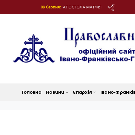
Skip
09 Серпня:
АПОСТОЛА МАТФІЯ
11 
to
content
Головна
Новини
Єпархія
Івано-Франкі