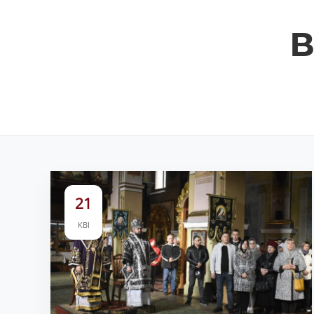
В
21
КВІ