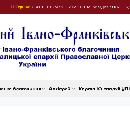
Серпня:
СВЯЩЕННОМУЧЕНИКА ЄВПЛА, АРХІДИЯКОНА
вське благочиння
Архієрей
Карта ІФ єпархії УП