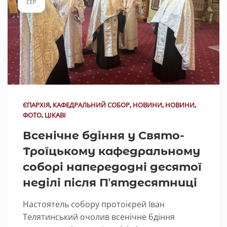
СЕР
ЄПАРХІЯ
,
КАФЕДРАЛЬНИЙ СОБОР
,
НОВИНИ
,
НОВИНИ
,
ФОТО
,
ЦІКАВІ
Всенічне бдіння у Свято-
Троїцькому кафедральному
соборі напередодні десятої
неділі після Пʼятдесятниці
Настоятель собору протоієрей Іван
Телятинський очолив всенічне бдіння