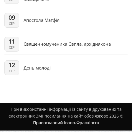
09
Апостола Матфія
СЕР
11
Священномученика Євпла, архідиякона
СЕР
12
День молоді
СЕР
При використанні інформації із сайту в друкованих та
електронних ЗМІ посилання на сайт обов'язкове 2026 ©
Православний Івано-Франківськ