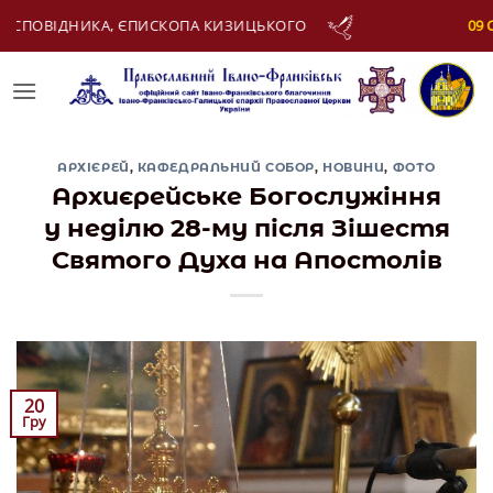
Skip
О
09 Серпня:
АПОСТОЛА МАТФІЯ
to
content
АРХІЄРЕЙ
,
КАФЕДРАЛЬНИЙ СОБОР
,
НОВИНИ
,
ФОТО
Архиєрейське Богослужіння
у неділю 28-му після Зішестя
Святого Духа на Апостолів
20
Гру