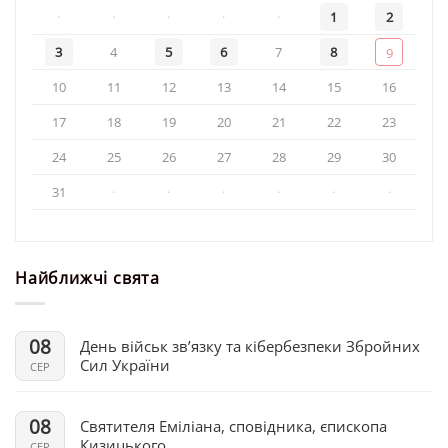
·
·
·
·
·
1
2
3
4
5
6
7
8
9
10
11
12
13
14
15
16
17
18
19
20
21
22
23
24
25
26
27
28
29
30
31
·
·
·
·
·
·
Найближчі свята
08
День військ зв’язку та кібербезпеки Збройних
Сил України
СЕР
08
Святителя Еміліана, сповідника, єпископа
Кизицького
СЕР