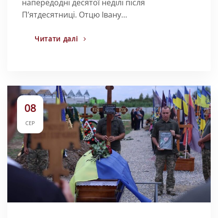
напередодні десятої неділі після
Пʼятдесятниці. Отцю Івану…
Читати далі
08
СЕР