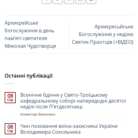
Архиєрейське
Архиєресьйське
богослужіння в день
Богослужіння у неділю
пам’яті святителя
Святих Праотців (+ВІДЕО)
Миколая Чудотворця
Останні публікації
Всенічне бдіння у Свято-Троїцькому
08
Сер
кафедральному соборі напередодні десятої
неділі після Пʼятдесятниці
до
Коментарі Вимкнено
Всенічне
бдіння
Чин поховання воїна-захисника України
08
у
Сер
Володимира Сокольника
Свято-