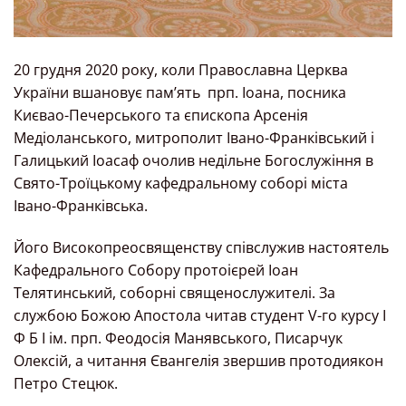
20 грудня 2020 року, коли Православна Церква
України вшановує пам’ять прп. Іоана, посника
Києвао-Печерського та єпископа Арсенія
Медіоланського, митрополит Івано-Франківський і
Галицький Іоасаф очолив недільне Богослужіння в
Свято-Троїцькому кафедральному соборі міста
Івано-Франківська.
Його Високопреосвященству співслужив настоятель
Кафедрального Собору протоієрей Іоан
Телятинський, соборні священослужителі. За
службою Божою Апостола читав студент V-го курсу І
Ф Б І ім. прп. Феодосія Манявського, Писарчук
Олексій, а читання Євангелія звершив протодиякон
Петро Стецюк.