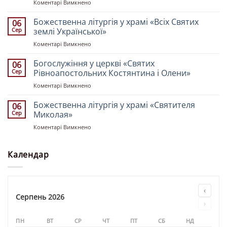
до
Коментарі Вимкнено
Троїцькому
Чин
кафедральному
поховання
Божественна літургія у храмі «Всіх Святих
соборі
06
воїна-
напередодні
Сер
землі Української»
захисника
десятої
до
Коментарі Вимкнено
України
неділі
Божественна
Володимира
після
літургія
Богослужіння у церкві «Святих
Сокольника
06
Пʼятдесятниці
у
Сер
Рівноапостольних Костянтина і Олени»
храмі
до
Коментарі Вимкнено
«Всіх
Богослужіння
Святих
у
Божественна літургія у храмі «Святителя
землі
06
церкві
Української»
Сер
Миколая»
«Святих
до
Коментарі Вимкнено
Рівноапостольних
Божественна
Костянтина
літургія
і
у
Календар
Олени»
храмі
«Святителя
Миколая»
‹
Серпень 2026
›
ПН
ВТ
СР
ЧТ
ПТ
СБ
НД