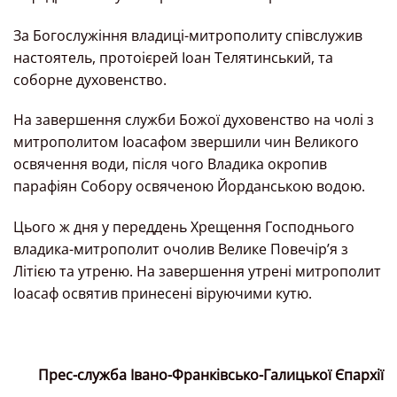
За Богослужіння владиці-митрополиту співслужив
настоятель, протоієрей Іоан Телятинський, та
соборне духовенство.
На завершення служби Божої духовенство на чолі з
митрополитом Іоасафом звершили чин Великого
освячення води, після чого Владика окропив
парафіян Собору освяченою Йорданською водою.
Цього ж дня у переддень Хрещення Господнього
владика-митрополит очолив Велике Повечір’я з
Літією та утреню. На завершення утрені митрополит
Іоасаф освятив принесені віруючими кутю.
Прес-служба Івано-Франківсько-Галицької Єпархії