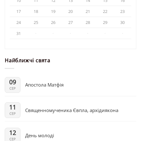
10
11
12
13
14
15
16
17
18
19
20
21
22
23
24
25
26
27
28
29
30
31
·
·
·
·
·
·
Найближчі свята
09
Апостола Матфія
СЕР
11
Священномученика Євпла, архідиякона
СЕР
12
День молоді
СЕР