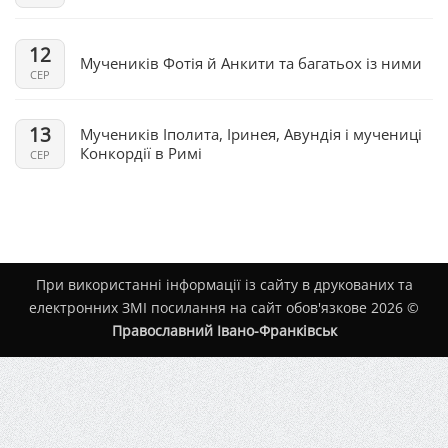
12
Мучеників Фотія й Анкити та багатьох із ними
СЕР
13
Мучеників Іполита, Іринея, Авундія і мучениці
Конкордії в Римі
СЕР
При використанні інформації із сайту в друкованих та
електронних ЗМІ посилання на сайт обов'язкове 2026 ©
Православний Івано-Франківськ