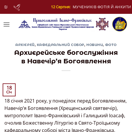
Skip
В ФОТІЯ Й АНКИТИ ТА БАГАТЬОХ ІЗ НИМИ
13
to
content
АРХІЄРЕЙ
,
КАФЕДРАЛЬНИЙ СОБОР
,
НОВИНИ
,
ФОТО
Архиєрейське богослужіння
в Навечір’я Богоявлення
18
Січ
18 січня 2021 року, у понеділок перед Богоявленням,
Навечір’я Богоявлення (Хрещенський святвечір),
митрополит Івано-Франківський і Галицький Іоасаф,
очолив Божественну Літургію в Свято-Троїцькому
кафедральному соборі міста Івано-Франківська.