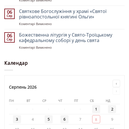
Коментарі Вимкнено
Рівноапостольних
Божественна
Костянтина
літургія
Святкове Богослужіння у храмі «Святої
і
06
у
Олени»
Сер
рівноапостольної княгині Ольги»
храмі
до
Коментарі Вимкнено
«Святителя
Святкове
Миколая»
Богослужіння
Божественна літургія у Свято-Троїцькому
06
у
Сер
кафедральному соборі у день свята
храмі
до
Коментарі Вимкнено
«Святої
Божественна
рівноапостольної
літургія
княгині
у
Календар
Ольги»
Свято-
Троїцькому
кафедральному
соборі
‹
у
Серпень 2026
›
день
свята
ПН
ВТ
СР
ЧТ
ПТ
СБ
НД
·
·
·
·
·
1
2
3
4
5
6
7
9
8