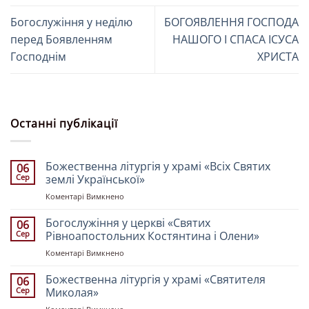
Богослужіння у неділю
БОГОЯВЛЕННЯ ГОСПОДА
перед Боявленням
НАШОГО І СПАСА ІСУСА
Господнім
ХРИСТА
Останні публікації
Божественна літургія у храмі «Всіх Святих
06
Сер
землі Української»
до
Коментарі Вимкнено
Божественна
літургія
Богослужіння у церкві «Святих
06
у
Сер
Рівноапостольних Костянтина і Олени»
храмі
до
Коментарі Вимкнено
«Всіх
Богослужіння
Святих
у
Божественна літургія у храмі «Святителя
землі
06
церкві
Української»
Сер
Миколая»
«Святих
до