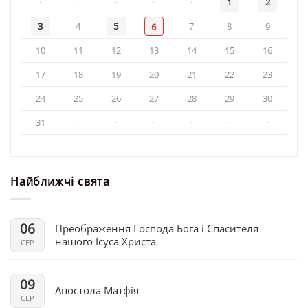
·
·
·
·
·
1
2
3
4
5
7
8
9
6
10
11
12
13
14
15
16
17
18
19
20
21
22
23
24
25
26
27
28
29
30
31
·
·
·
·
·
·
Найближчі свята
06
Преображення Господа Бога і Спасителя
нашого Ісуса Христа
СЕР
09
Апостола Матфія
СЕР