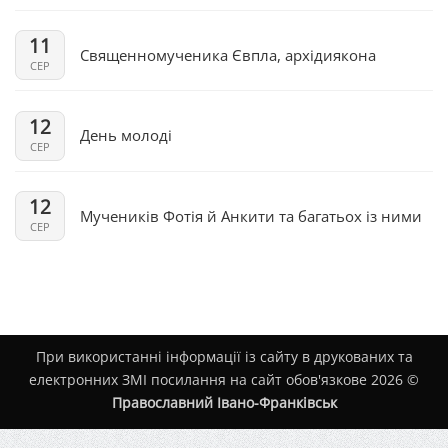
11
Священномученика Євпла, архідиякона
СЕР
12
День молоді
СЕР
12
Мучеників Фотія й Анкити та багатьох із ними
СЕР
При використанні інформації із сайту в друкованих та
електронних ЗМІ посилання на сайт обов'язкове 2026 ©
Православний Івано-Франківськ