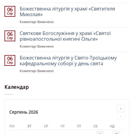
Богослужіння
Святих
у
Божественна літургія у храмі «Святителя
землі
06
церкві
Української»
Сер
Миколая»
«Святих
до
Коментарі Вимкнено
Рівноапостольних
Божественна
Костянтина
літургія
Святкове Богослужіння у храмі «Святої
і
06
у
Олени»
Сер
рівноапостольної княгині Ольги»
храмі
до
Коментарі Вимкнено
«Святителя
Святкове
Миколая»
Богослужіння
Божественна літургія у Свято-Троїцькому
06
у
Сер
кафедральному соборі у день свята
храмі
до
Коментарі Вимкнено
«Святої
Божественна
рівноапостольної
літургія
княгині
у
Календар
Ольги»
Свято-
Троїцькому
кафедральному
соборі
‹
у
Серпень 2026
›
день
свята
ПН
ВТ
СР
ЧТ
ПТ
СБ
НД