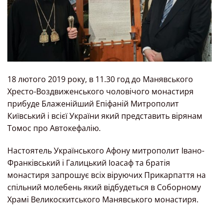
18 лютого 2019 року, в 11.30 год до Манявського
Хресто-Воздвиженського чоловічого монастиря
прибуде Блаженійший Епіфаній Митрополит
Київський і всієї України який представить вірянам
Томос про Автокефалію.
Настоятель Українського Афону митрополит Івано-
Франківський і Галицький Іоасаф та братія
монастиря запрошує всіх віруючих Прикарпаття на
спільний молебень який відбудеться в Соборному
Храмі Великоскитського Манявського монастиря.