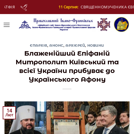
Skip
ня:
СВЯЩЕННОМУЧЕНИКА ЄВПЛА, АРХІДИЯКОНА
to
content
ЄПАРХІЯ
,
АНОНС
,
АРХІЄРЕЙ
,
НОВИНИ
Блаженійший Епіфаній
Митрополит Київський та
всієї України прибуває до
Українського Афону
14
Лют