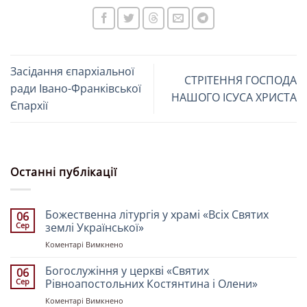
Засідання єпархіальної
СТРІТЕННЯ ГОСПОДА
ради Івано-Франківської
НАШОГО ІСУСА ХРИСТА
Єпархії
Останні публікації
Божественна літургія у храмі «Всіх Святих
06
Сер
землі Української»
до
Коментарі Вимкнено
Божественна
літургія
Богослужіння у церкві «Святих
06
у
Сер
Рівноапостольних Костянтина і Олени»
храмі
до
Коментарі Вимкнено
«Всіх