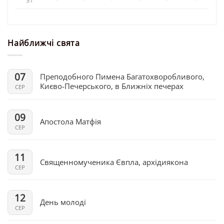
Найближчі свята
07
Преподобного Пимена Багатохворобливого,
Києво-Печерського, в Ближніх печерах
СЕР
09
Апостола Матфія
СЕР
11
Священномученика Євпла, архідиякона
СЕР
12
День молоді
СЕР