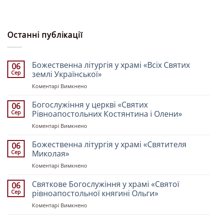
Останні публікації
Божественна літургія у храмі «Всіх Святих
06
Сер
землі Української»
до
Коментарі Вимкнено
Божественна
літургія
Богослужіння у церкві «Святих
06
у
Сер
Рівноапостольних Костянтина і Олени»
храмі
до
Коментарі Вимкнено
«Всіх
Богослужіння
Святих
у
Божественна літургія у храмі «Святителя
землі
06
церкві
Української»
Сер
Миколая»
«Святих
до
Коментарі Вимкнено
Рівноапостольних
Божественна
Костянтина
літургія
Святкове Богослужіння у храмі «Святої
і
06
у
Олени»
Сер
рівноапостольної княгині Ольги»
храмі
до
Коментарі Вимкнено
«Святителя
Святкове
Миколая»