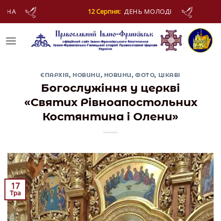
Skip
ЛОДІ
12 Серпня:
МУЧЕНИКІВ ФОТІЯ Й АНКИТИ
to
content
ЄПАРХІЯ
,
НОВИНИ
,
НОВИНИ
,
ФОТО
,
ЦІКАВІ
Богослужіння у церкві
«Святих Рівноапостольних
Костянтина і Олени»
17
Тра