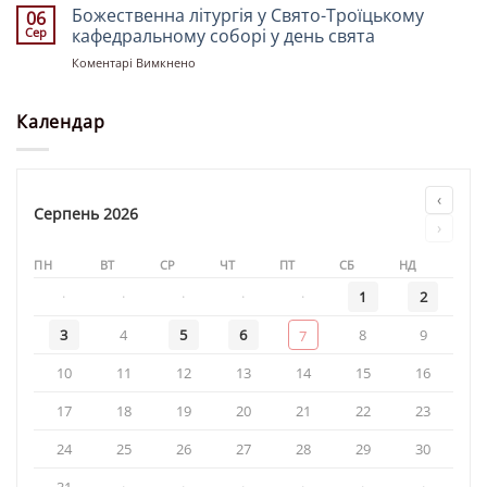
Богослужіння
Божественна літургія у Свято-Троїцькому
06
у
Сер
кафедральному соборі у день свята
храмі
до
Коментарі Вимкнено
«Святої
Божественна
рівноапостольної
літургія
княгині
у
Календар
Ольги»
Свято-
Троїцькому
кафедральному
соборі
‹
у
Серпень 2026
›
день
свята
ПН
ВТ
СР
ЧТ
ПТ
СБ
НД
·
·
·
·
·
1
2
3
4
5
6
8
9
7
10
11
12
13
14
15
16
17
18
19
20
21
22
23
24
25
26
27
28
29
30
31
·
·
·
·
·
·