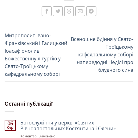
Митрополит Івано-
Всеношне бдіння у Свято-
Франківський і Галицький
Троїцькому
Іоасаф очолив
кафедральному соборі
Божественну літургію у
напередодні Неділі про
Свято-Троїцькому
блудного сина
кафедральному соборі
Останні публікації
Богослужіння у церкві «Святих
06
Сер
Рівноапостольних Костянтина і Олени»
до
Коментарі Вимкнено