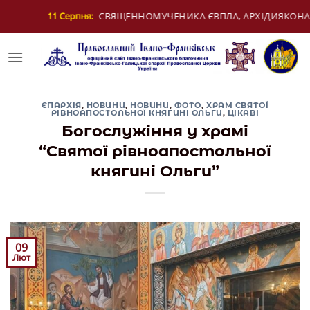
Skip
ЄВПЛА, АРХІДИЯКОНА
12 Серпня:
ДЕНЬ МОЛ
to
content
ЄПАРХІЯ
,
НОВИНИ
,
НОВИНИ
,
ФОТО
,
ХРАМ СВЯТОЇ
РІВНОАПОСТОЛЬНОЇ КНЯГИНІ ОЛЬГИ
,
ЦІКАВІ
Богослужіння у храмі
“Святої рівноапостольної
княгині Ольги”
09
Лют