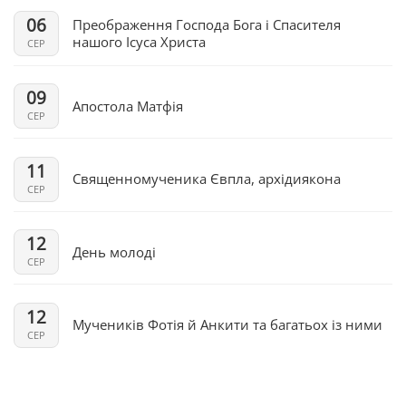
06
Преображення Господа Бога і Спасителя
нашого Ісуса Христа
СЕР
09
Апостола Матфія
СЕР
11
Священномученика Євпла, архідиякона
СЕР
12
День молоді
СЕР
12
Мучеників Фотія й Анкити та багатьох із ними
СЕР