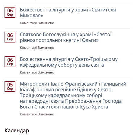
Богослужіння
у
Божественна літургія у храмі «Святителя
06
церкві
Сер
Миколая»
«Святих
до
Коментарі Вимкнено
Рівноапостольних
Божественна
Костянтина
літургія
Святкове Богослужіння у храмі «Святої
і
06
у
Олени»
Сер
рівноапостольної княгині Ольги»
храмі
до
Коментарі Вимкнено
«Святителя
Святкове
Миколая»
Богослужіння
Божественна літургія у Свято-Троїцькому
06
у
Сер
кафедральному соборі у день свята
храмі
до
Коментарі Вимкнено
«Святої
Божественна
рівноапостольної
літургія
Митрополит Івано-Франківський і Галицький
княгині
05
у
Ольги»
Сер
Іоасаф очолив всенічне бдіння у Свято-
Свято-
Троїцькому кафедральному соборі
Троїцькому
напередодні свята Преображення Господа
кафедральному
Бога і Спасителя нашого Ісуса Христа
соборі
у
до
Коментарі Вимкнено
день
Митрополит
свята
Івано-
Франківський
Календар
і