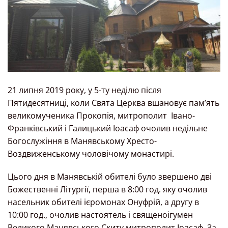
21 липня 2019 року, у 5-ту неділю після
Пятидесятниці, коли Свята Церква вшановує пам’ять
великомученика Прокопія, митрополит Івано-
Франківський і Галицький Іоасаф очолив недільне
Богослужіння в Манявському Хресто-
Воздвиженському чоловічому монастирі.
Цього дня в Манявській обителі було звершено дві
Божественні Літургії, перша в 8:00 год. яку очолив
насельник обителі ієромонах Онуфрій, а другу в
10:00 год., очолив настоятель і священоігумен
Великого Манявського Скиту митрополит Іоасаф. За