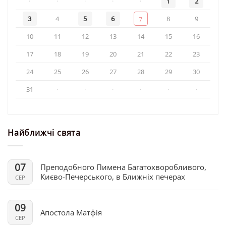
·
·
·
·
·
1
2
3
4
5
6
8
9
7
10
11
12
13
14
15
16
17
18
19
20
21
22
23
24
25
26
27
28
29
30
31
·
·
·
·
·
·
Найближчі свята
07
Преподобного Пимена Багатохворобливого,
Києво-Печерського, в Ближніх печерах
СЕР
09
Апостола Матфія
СЕР