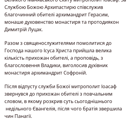
Службою Божою Архипастирю співслужив
благочинний обителі архимандрит Герасим,
монаше духовенство монастиря та протодиякон
Димитрій Луцак.
Разом з священослужителями помолитися до
Господа нашого Ісуса Христа прийшла велика
кількість прихожан обителі, а проповідь, з
благословення Владики, виголосив духівник
монастиря архимандрит Софроній.
Після відпусту служби Божої митрополит Іоасаф
звернувся до прихожан обителі з повчальним
словом, в якому розкрив суть сьогоднішнього
недільного Євангелія, після чого братія звершила
чин Панагії.