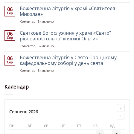
Богослужіння
Святих
у
Божественна літургія у храмі «Святителя
землі
06
церкві
Української»
Сер
Миколая»
«Святих
до
Коментарі Вимкнено
Рівноапостольних
Божественна
Костянтина
літургія
Святкове Богослужіння у храмі «Святої
і
06
у
Олени»
Сер
рівноапостольної княгині Ольги»
храмі
до
Коментарі Вимкнено
«Святителя
Святкове
Миколая»
Богослужіння
Божественна літургія у Свято-Троїцькому
06
у
Сер
кафедральному соборі у день свята
храмі
до
Коментарі Вимкнено
«Святої
Божественна
рівноапостольної
літургія
княгині
у
Календар
Ольги»
Свято-
Троїцькому
кафедральному
соборі
‹
у
Серпень 2026
›
день
свята
ПН
ВТ
СР
ЧТ
ПТ
СБ
НД