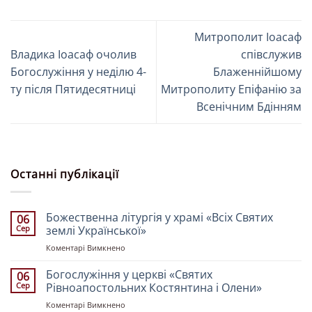
Митрополит Іоасаф
Владика Іоасаф очолив
співслужив
Богослужіння у неділю 4-
Блаженнійшому
ту після Пятидесятниці
Митрополиту Епіфанію за
Всенічним Бдінням
Останні публікації
Божественна літургія у храмі «Всіх Святих
06
Сер
землі Української»
до
Коментарі Вимкнено
Божественна
літургія
Богослужіння у церкві «Святих
06
у
Сер
Рівноапостольних Костянтина і Олени»
храмі
до
Коментарі Вимкнено
«Всіх