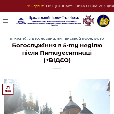
Skip
ВЯЩЕННОМУЧЕНИКА ЄВПЛА, АРХІДИЯКОНА
1
to
content
АРХІЄРЕЙ
,
ВІДЕО
,
НОВИНИ
,
УКРАЇНСЬКИЙ АФОН
,
ФОТО
Богослужіння в 5-ту неділю
після Пятидесятниці
(+ВІДЕО)
21
Лип