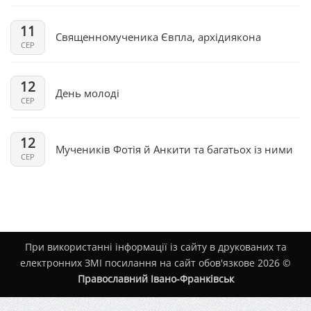
11
Священномученика Євпла, архідиякона
СЕР
12
День молоді
СЕР
12
Мучеників Фотія й Анкити та багатьох із ними
СЕР
При використанні інформації із сайту в друкованих та
електронних ЗМІ посилання на сайт обов'язкове 2026 ©
Православний Івано-Франківськ