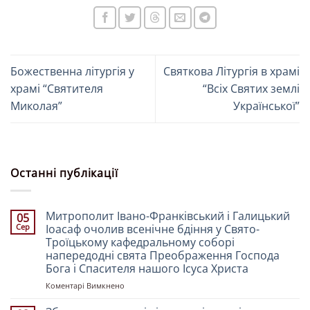
Божественна літургія у
Святкова Літургія в храмі
храмі “Святителя
“Всіх Святих землі
Миколая”
Української”
Останні публікації
Митрополит Івано-Франківський і Галицький
05
Сер
Іоасаф очолив всенічне бдіння у Свято-
Троїцькому кафедральному соборі
напередодні свята Преображення Господа
Бога і Спасителя нашого Ісуса Христа
до
Коментарі Вимкнено
Митрополит
Івано-