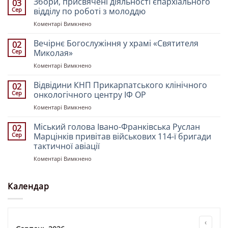
Збори, присвячені діяльності єпархіального
03
Франківський
Сер
відділу по роботі з молоддю
і
до
Коментарі Вимкнено
Галицький
Збори,
Іоасаф
присвячені
Вечірнє Богослужіння у храмі «Святителя
очолив
02
діяльності
всенічне
Сер
Миколая»
єпархіального
бдіння
до
Коментарі Вимкнено
відділу
у
Вечірнє
по
Свято-
Богослужіння
Відвідини КНП Прикарпатського клінічного
роботі
02
Троїцькому
у
з
Сер
онкологічного центру ІФ ОР
кафедральному
храмі
молоддю
соборі
до
Коментарі Вимкнено
«Святителя
напередодні
Відвідини
Миколая»
свята
КНП
Міський голова Івано-Франківська Руслан
02
Преображення
Прикарпатського
Сер
Марцінків привітав військових 114-ї бригади
Господа
клінічного
тактичної авіації
Бога
онкологічного
і
до
Коментарі Вимкнено
центру
Спасителя
Міський
ІФ
нашого
голова
ОР
Ісуса
Івано-
Календар
Христа
Франківська
Руслан
Марцінків
привітав
‹
військових