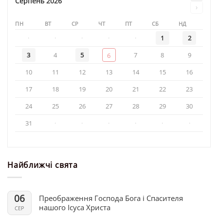
Серпень 2026
›
114-
ї
ПН
ВТ
СР
ЧТ
ПТ
СБ
НД
бригади
тактичної
·
·
·
·
·
1
2
авіації
3
4
5
7
8
9
6
10
11
12
13
14
15
16
17
18
19
20
21
22
23
24
25
26
27
28
29
30
31
·
·
·
·
·
·
Найближчі свята
06
Преображення Господа Бога і Спасителя
нашого Ісуса Христа
СЕР