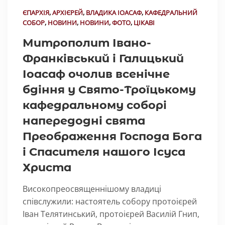
ЄПАРХІЯ
,
АРХІЄРЕЙ
,
ВЛАДИКА ІОАСАФ
,
КАФЕДРАЛЬНИЙ
СОБОР
,
НОВИНИ
,
НОВИНИ
,
ФОТО
,
ЦІКАВІ
Митрополит Івано-
Франківський і Галицький
Іоасаф очолив всенічне
бдіння у Свято-Троїцькому
кафедральному соборі
напередодні свята
Преображення Господа Бога
і Спасителя нашого Ісуса
Христа
Високопреосвященнішому владиці
співслужили: настоятель собору протоієрей
Іван Телятинський, протоієрей Василій Гнип,