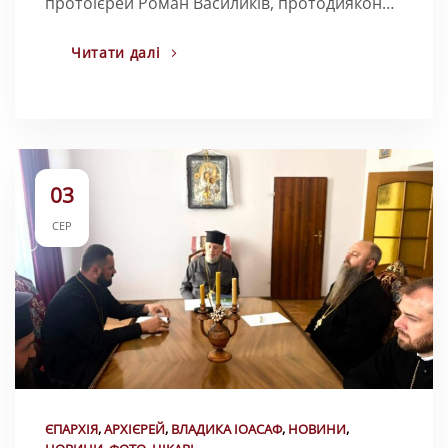
протоієрей Роман Василиків, протодиякон…
Читати далі
03
СЕР
ЄПАРХІЯ
,
АРХІЄРЕЙ
,
ВЛАДИКА ІОАСАФ
,
НОВИНИ
,