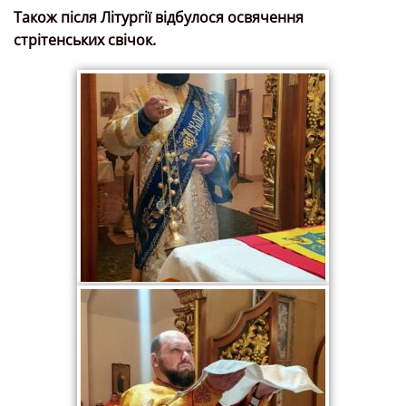
Також після Літургії відбулося освячення
стрітенських свічок.