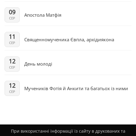
09
Апостола Матфія
СЕР
11
Священномученика Євпла, архідиякона
СЕР
12
День молоді
СЕР
12
Мучеників Фотія й Анкити та багатьох із ними
СЕР
При використанні інформації із сайту в друкованих та