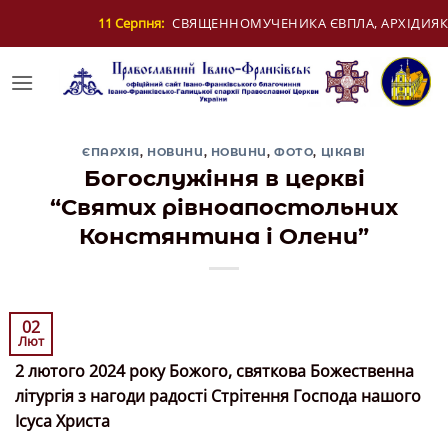
Skip
ЕНИКА ЄВПЛА, АРХІДИЯКОНА
12 Серпня:
ДЕ
to
content
ЄПАРХІЯ
,
НОВИНИ
,
НОВИНИ
,
ФОТО
,
ЦІКАВІ
Богослужіння в церкві
“Святих рівноапостольних
Констянтина і Олени”
02
Лют
2 лютого 2024 року Божого, святкова Божественна
літургія з нагоди радості Стрітення Господа нашого
Ісуса Христа