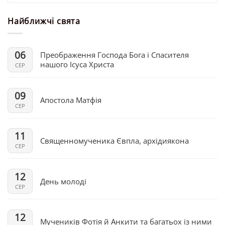
Найближчі свята
06
Преображення Господа Бога і Спасителя
нашого Ісуса Христа
СЕР
09
Апостола Матфія
СЕР
11
Священномученика Євпла, архідиякона
СЕР
12
День молоді
СЕР
12
Мучеників Фотія й Анкити та багатьох із ними