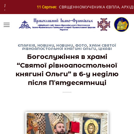
Skip
я:
СВЯЩЕННОМУЧЕНИКА ЄВПЛА, АРХІДИЯКОНА
to
content
ЄПАРХІЯ
,
НОВИНИ
,
НОВИНИ
,
ФОТО
,
ХРАМ СВЯТОЇ
РІВНОАПОСТОЛЬНОЇ КНЯГИНІ ОЛЬГИ
,
ЦІКАВІ
Богослужіння в храмі
“Святої рівноапостольної
княгині Ольги” в 6-у неділю
після Пʼятдесятниці