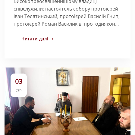
Високопреосвященнішому владиці
співслужили: настоятель собору протоієрей
Іван Телятинський, протоієрей Василій Гнип,
протоієрей Роман Василиків, протодиякон…
Читати далі
03
СЕР