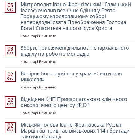
Митрополит Івано-Франківський і Галицький
05
Сер
Іоасаф очолив всенічне бдіння у Свято-
Троїцькому кафедральному соборі
напередодні свята Преображення Господа
Бога і Спасителя нашого Ісуса Христа
до
Коментарі Вимкнено
Митрополит
Івано-
Збори, присвячені діяльності єпархіального
03
Франківський
Сер
відділу по роботі з молоддю
і
до
Коментарі Вимкнено
Галицький
Збори,
Іоасаф
присвячені
Вечірнє Богослужіння у храмі «Святителя
очолив
02
діяльності
всенічне
Сер
Миколая»
єпархіального
бдіння
до
Коментарі Вимкнено
відділу
у
Вечірнє
по
Свято-
Богослужіння
Відвідини КНП Прикарпатського клінічного
роботі
02
Троїцькому
у
з
Сер
онкологічного центру ІФ ОР
кафедральному
храмі
молоддю
соборі
до
Коментарі Вимкнено
«Святителя
напередодні
Відвідини
Миколая»
свята
КНП
Міський голова Івано-Франківська Руслан
02
Преображення
Прикарпатського
Сер
Марцінків привітав військових 114-ї бригади
Господа
клінічного
тактичної авіації
Бога
онкологічного