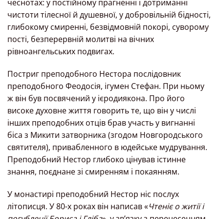
чеснотах: у постійному прагненні і дотриманні
чистоти тілесної й душевної, у добровільній бідності,
глибокому смиренні, безвідмовній покорі, суворому
пості, безперервній молитві на вічних
рівноангельських подвигах.
Постриг преподобного Нестора послідовник
преподобного Феодосія, ігумен Стефан. При ньому
ж він був посвячений у ієродиякона. Про його
високе духовне життя говорить те, що він у числі
інших преподобних отців брав участь у вигнанні
біса з Микити затворника (згодом Новгородського
святителя), привабленного в юдейське мудрування.
Преподобний Нестор глибоко цінував істинне
знання, поєднане зі смиренням і покаянням.
У монастирі преподобний Нестор ніс послух
літописця. У 80-х роках він написав «
Чтеніє о житії і
погубленії Бориса і Гліба
»
у зв’язку з перенесенням