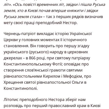
літ». «Ось повісті временних літ, звідки і пішла Руська
земля, хто в Києві почав вперше княжити і звідки
Руська земля стала»
– так з перших рядків визначив
мету своєї праці преподобний Нестор.
Чернець-патріот викладає історію Української
Церкви у головних моментах її історичного
становлення. Він говорить про першу згадку
українського (руського) народу в церковних
джерелах – в 866 році, при святому патрiарху
Константинопольському Фотії; оповідає про
створення слов’янської грамоти святими
рівноапостольними Кирилом і Мефодієм, про
Хрещення святої рівноапостольної Ольги в
Константинополі.
Літопис преподобного Нестора зберіг нам
розповідь про перший православний храм в Києві