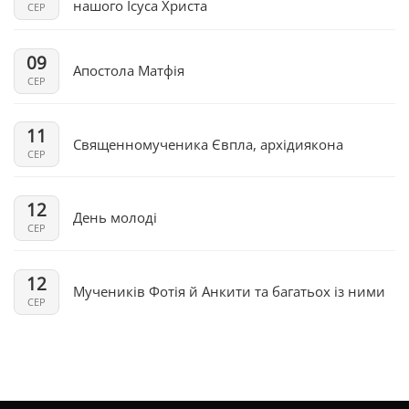
нашого Ісуса Христа
СЕР
09
Апостола Матфія
СЕР
11
Священномученика Євпла, архідиякона
СЕР
12
День молоді
СЕР
12
Мучеників Фотія й Анкити та багатьох із ними
СЕР