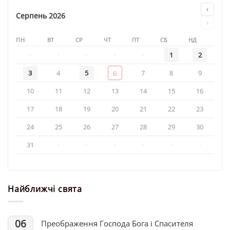
привітав
‹
військових
Серпень 2026
›
114-
ї
ПН
ВТ
СР
ЧТ
ПТ
СБ
НД
бригади
тактичної
·
·
·
·
·
1
2
авіації
3
4
5
7
8
9
6
10
11
12
13
14
15
16
17
18
19
20
21
22
23
24
25
26
27
28
29
30
31
·
·
·
·
·
·
Найближчі свята
06
Преображення Господа Бога і Спасителя