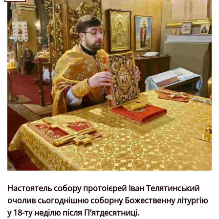
Настоятель собору протоієрей Іван Телятинський
очолив сьогоднішню соборну Божественну літургію
у 18-ту неділю після Пʼятдесятниці.