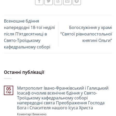
Всеношне бдіння
напередодні 18-тої неділі
Богослужіння у храмі
після Пʼятдесятниці в
“Святої рівноапостольної
Свято-Троїцькому
княгині Ольги”
кафедральному соборі
Останні публікації
Митрополит Івано-Франківський і Галицький
05
Сер
Іоасаф очолив всенічне бдіння у Свято-
Троїцькому кафедральному соборі
напередодні свята Преображення Господа
Бога і Спасителя нашого Ісуса Христа
до
Коментарі Вимкнено