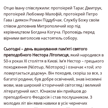
Отцю Івану співслужили: протоієрей Тарас Дмитрук,
протоієрей Любомир Малофій, протоієрей Петро
Гава і диякон Роман Піддубчак. Службу Божу своїм
співом доповнив Митрополичий хор під
керівництвом Богдана Когуча. Проповідь перед
вірними виголосив настоятель собору.
Сьогодні – день вшанування памʼяті святого
преподобного Нестора Літописця,
який народився в
50-х роках XI століття в Києві. Ім’я Нестор – грецького
походження (Νέστωρ, Νέστορας) і означає «
той, хто
повертається додому
». Він походив, скоріш за все, з
багатої родини, був добре освічений, знав іноземні
мови, мав широкий історичний світогляд і великий
літературний хист. Юнаком він прийшов до
преподобного Феодосія і став послушником. З
молодих літ він явив навики в усіх чернечих