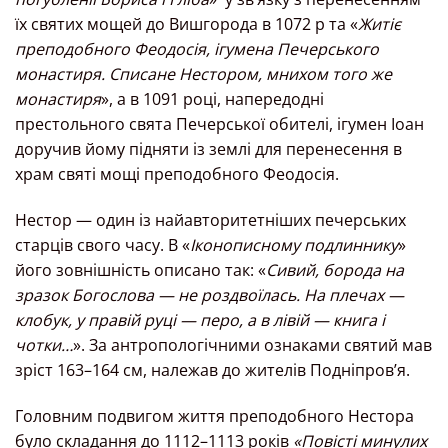
їх святих мощей до Вишгорода в 1072 р та «
Житіє
преподобного Феодосія, ігумена Печерського
монастиря. Списане Нестором, мнихом того же
монастиря
», а в 1091 році, напередодні
престольного свята Печерської обителі, ігумен Іоан
доручив йому підняти із землі для перенесення в
храм святі мощі преподобного Феодосія.
Нестор — один із найавторитетніших печерських
старців свого часу. В «
Іконописному подлиннику
»
його зовнішність описано так: «
Сивий, борода на
зразок Богослова — не роздвоїлась. На плечах —
клобук, у правій руці — перо, а в лівій — книга і
чотки…
». За антропологічними ознаками святий мав
зріст 163–164 см, належав до жителів Подніпров’я.
Головним подвигом життя преподобного Нестора
було складання до 1112–1113 років
«Повісті минулих