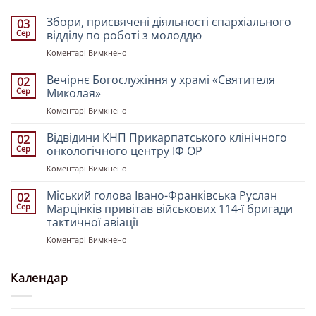
Митрополит
Івано-
Збори, присвячені діяльності єпархіального
03
Франківський
Сер
відділу по роботі з молоддю
і
до
Коментарі Вимкнено
Галицький
Збори,
Іоасаф
присвячені
Вечірнє Богослужіння у храмі «Святителя
очолив
02
діяльності
всенічне
Сер
Миколая»
єпархіального
бдіння
до
Коментарі Вимкнено
відділу
у
Вечірнє
по
Свято-
Богослужіння
Відвідини КНП Прикарпатського клінічного
роботі
02
Троїцькому
у
з
Сер
онкологічного центру ІФ ОР
кафедральному
храмі
молоддю
соборі
до
Коментарі Вимкнено
«Святителя
напередодні
Відвідини
Миколая»
свята
КНП
Міський голова Івано-Франківська Руслан
02
Преображення
Прикарпатського
Сер
Марцінків привітав військових 114-ї бригади
Господа
клінічного
тактичної авіації
Бога
онкологічного
і
до
Коментарі Вимкнено
центру
Спасителя
Міський
ІФ
нашого
голова
ОР
Ісуса
Івано-
Календар
Христа
Франківська
Руслан
Марцінків