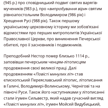
(945 р.) про сповідницький подвиг святих варягів-
мучеників (983 р.), про «
випробування віри
» святим
рівноапостольним Володимиром (986 рік) і
Хрещення Русі (988 рік). Також першому
українському церковному історику ми зобов’язані
відомостями про перших митрополитів Української
Православної Церкви, про виникнення Печерської
обителі, про її засновників і подвижників.
Преподобний Нестор помер близько 1114 р.,
заповівши печерським ченцям-літописцям
продовження своєї великої праці. Далі
продовженням «
Повісті минулих літ
» став
єпископський Переяславський літопис, літописання
в Галичі, Володимирі-Волинському, Чернігові та на
півночі Руси. Також його наступниками у літописанні
стали ігумен Сильвестр, який надав сучасний вигляд
«
Повісті минулих літ
», ігумен Мойсей Видубицький,