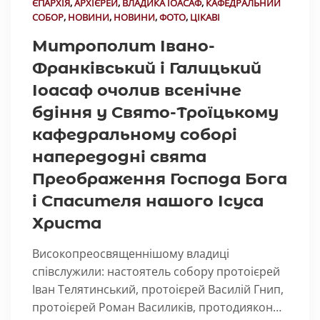
ЄПАРХІЯ
,
АРХІЄРЕЙ
,
ВЛАДИКА ІОАСАФ
,
КАФЕДРАЛЬНИЙ
СОБОР
,
НОВИНИ
,
НОВИНИ
,
ФОТО
,
ЦІКАВІ
Митрополит Івано-
Франківський і Галицький
Іоасаф очолив всенічне
бдіння у Свято-Троїцькому
кафедральному соборі
напередодні свята
Преображення Господа Бога
і Спасителя нашого Ісуса
Христа
Високопреосвященнішому владиці
співслужили: настоятель собору протоієрей
Іван Телятинський, протоієрей Василій Гнип,
протоієрей Роман Василиків, протодиякон…