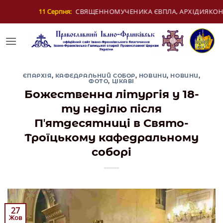
Skip
ЕНИКА ЄВПЛА, АРХІДИЯКОНА
12 Серпня:
ДЕН
to
content
ЄПАРХІЯ
,
КАФЕДРАЛЬНИЙ СОБОР
,
НОВИНИ
,
НОВИНИ
,
ФОТО
,
ЦІКАВІ
Божественна літургія у 18-
ту неділю після
Пʼятдесятниці в Свято-
Троїцькому кафедральному
соборі
27
Жов