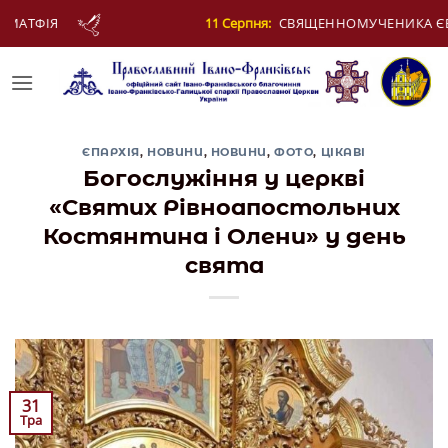
Skip
я:
СВЯЩЕННОМУЧЕНИКА ЄВПЛА, АРХІДИЯКОНА
to
content
ЄПАРХІЯ
,
НОВИНИ
,
НОВИНИ
,
ФОТО
,
ЦІКАВІ
Богослужіння у церкві
«Святих Рівноапостольних
Костянтина і Олени» у день
свята
31
Тра