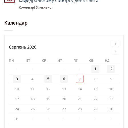
кафедральному соборі у день свята
храмі
до
Коментарі Вимкнено
«Святої
Божественна
рівноапостольної
літургія
княгині
у
Календар
Ольги»
Свято-
Троїцькому
кафедральному
соборі
‹
у
Серпень 2026
›
день
свята
ПН
ВТ
СР
ЧТ
ПТ
СБ
НД
·
·
·
·
·
1
2
3
4
5
6
8
9
7
10
11
12
13
14
15
16
17
18
19
20
21
22
23
24
25
26
27
28
29
30
31
·
·
·
·
·
·