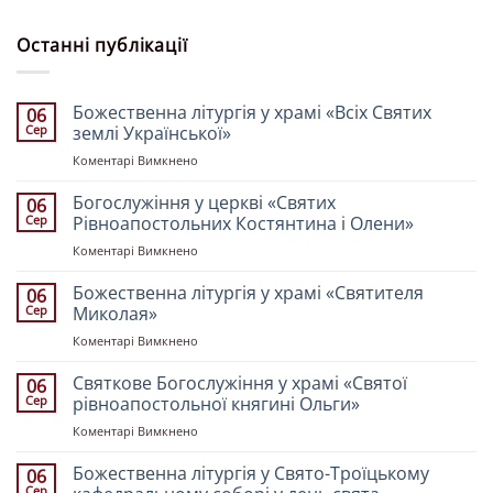
Останні публікації
Божественна літургія у храмі «Всіх Святих
06
Сер
землі Української»
до
Коментарі Вимкнено
Божественна
літургія
Богослужіння у церкві «Святих
06
у
Сер
Рівноапостольних Костянтина і Олени»
храмі
до
Коментарі Вимкнено
«Всіх
Богослужіння
Святих
у
Божественна літургія у храмі «Святителя
землі
06
церкві
Української»
Сер
Миколая»
«Святих
до
Коментарі Вимкнено
Рівноапостольних
Божественна
Костянтина
літургія
Святкове Богослужіння у храмі «Святої
і
06
у
Олени»
Сер
рівноапостольної княгині Ольги»
храмі
до
Коментарі Вимкнено
«Святителя
Святкове
Миколая»
Богослужіння
Божественна літургія у Свято-Троїцькому
06
у
Сер