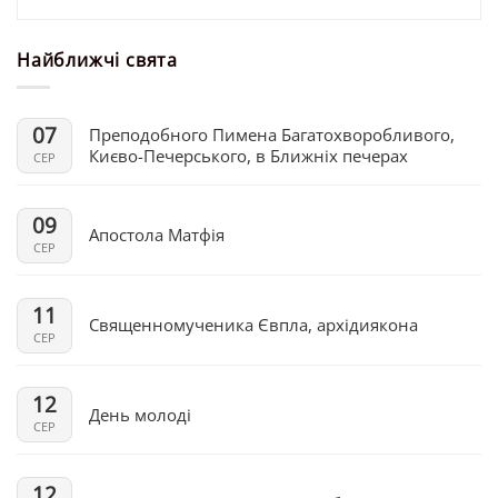
Найближчі свята
07
Преподобного Пимена Багатохворобливого,
Києво-Печерського, в Ближніх печерах
СЕР
09
Апостола Матфія
СЕР
11
Священномученика Євпла, архідиякона
СЕР
12
День молоді
СЕР
12