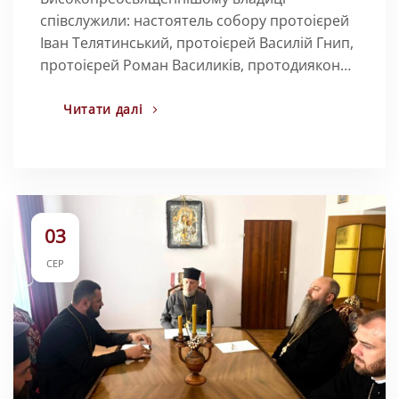
співслужили: настоятель собору протоієрей
Іван Телятинський, протоієрей Василій Гнип,
протоієрей Роман Василиків, протодиякон…
Читати далі
03
СЕР