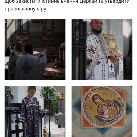
щоб захистити істинне вчення Церкви та утвердити
православну віру.