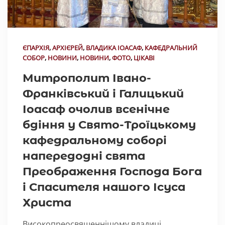
ЄПАРХІЯ
,
АРХІЄРЕЙ
,
ВЛАДИКА ІОАСАФ
,
КАФЕДРАЛЬНИЙ
СОБОР
,
НОВИНИ
,
НОВИНИ
,
ФОТО
,
ЦІКАВІ
Митрополит Івано-
Франківський і Галицький
Іоасаф очолив всенічне
бдіння у Свято-Троїцькому
кафедральному соборі
напередодні свята
Преображення Господа Бога
і Спасителя нашого Ісуса
Христа
Високопреосвященнішому владиці