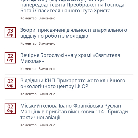
напередодні свята Преображення Господа
Бога і Спасителя нашого Ісуса Христа
до
Коментарі Вимкнено
Митрополит
Івано-
Збори, присвячені діяльності єпархіального
03
Франківський
Сер
відділу по роботі з молоддю
і
до
Коментарі Вимкнено
Галицький
Збори,
Іоасаф
присвячені
Вечірнє Богослужіння у храмі «Святителя
очолив
02
діяльності
всенічне
Сер
Миколая»
єпархіального
бдіння
до
Коментарі Вимкнено
відділу
у
Вечірнє
по
Свято-
Богослужіння
Відвідини КНП Прикарпатського клінічного
роботі
02
Троїцькому
у
з
Сер
онкологічного центру ІФ ОР
кафедральному
храмі
молоддю
соборі
до
Коментарі Вимкнено
«Святителя
напередодні
Відвідини
Миколая»
свята
КНП
Міський голова Івано-Франківська Руслан
02
Преображення
Прикарпатського
Сер
Марцінків привітав військових 114-ї бригади
Господа
клінічного
тактичної авіації
Бога
онкологічного
і
до
Коментарі Вимкнено
центру
Спасителя
Міський
ІФ
нашого
голова
ОР