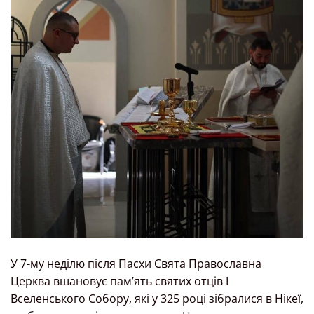
У 7-му неділю після Пасхи Свята Православна
Церква вшановує памʼять святих отців І
Вселенського Собору, які у 325 році зібралися в Нікеї,