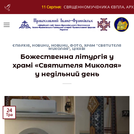
Skip
ЕННОМУЧЕНИКА ЄВПЛА, АРХІДИЯКОНА
12 Сер
to
content
ЄПАРХІЯ
,
НОВИНИ
,
НОВИНИ
,
ФОТО
,
ХРАМ "СВЯТИТЕЛЯ
МИКОЛАЯ"
,
ЦІКАВІ
Божественна літургія у
храмі «Святителя Миколая»
у недільний день
24
Тра