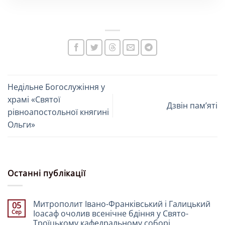
Недільне Богослужіння у
храмі «Святої
Дзвін памʼяті
рівноапостольної княгині
Ольги»
Останні публікації
Митрополит Івано-Франківський і Галицький
05
Сер
Іоасаф очолив всенічне бдіння у Свято-
Троїцькому кафедральному соборі