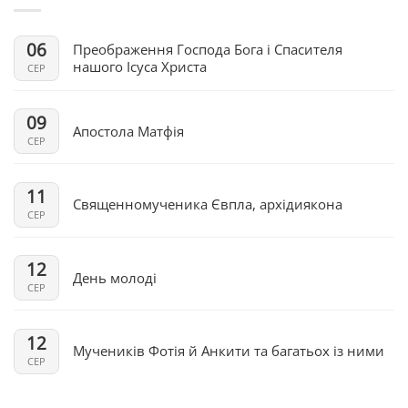
06
Преображення Господа Бога і Спасителя
нашого Ісуса Христа
СЕР
09
Апостола Матфія
СЕР
11
Священномученика Євпла, архідиякона
СЕР
12
День молоді
СЕР
12
Мучеників Фотія й Анкити та багатьох із ними
СЕР