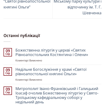
“Святої рівноапостольної
Міському парку культури і
княгині Ольги”
відпочинку ім. Т. Г.
Шевченка
Останні публікації
Божественна літургія у церкві «Святих
09
Сер
Рівноапостольних Костянтина і Олени»
до
Коментарі Вимкнено
Божественна
літургія
Недільне Богослужіння у храмі «Святої
09
у
Сер
рівноапостольної княгині Ольги»
церкві
до
Коментарі Вимкнено
«Святих
Недільне
Рівноапостольних
Богослужіння
Митрополит Івано-Франківський і Галицький
Костянтина
09
у
і
Сер
Іоасаф очолив Божественну літургію у Свято-
храмі
Олени»
Троїцькому кафедральному соборі у
«Святої
недільний день
рівноапостольної