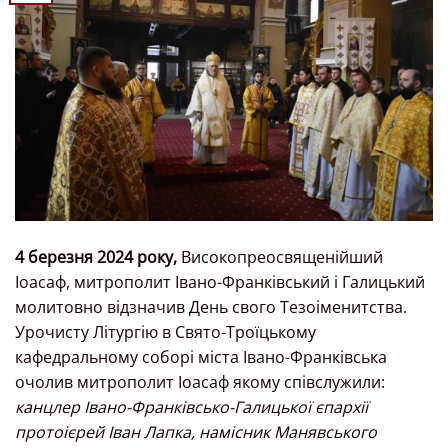
4 березня 2024 року,
Високопреосвященійший
Іоасаф, митрополит Івано-Франківський і Галицький
молитовно відзначив День свого Тезоіменитства.
Урочисту Літургію в Свято-Троїцькому
кафедральному соборі міста Івано-Франківська
очолив митрополит Іоасаф якому співслужили:
канцлер Івано-Франківсько-Галицької єпархії
протоієрей Іван Лапка, намісник Манявського