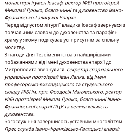
монастиря ігумен Іоасаф, ректор ІФБІ протоієрей
Миколай Гунько, благочинні та духовенство Івано-
Франківсько-Галицької Єпархії.
Перед відпустом літургії владика Іоасаф звернувся з
повчальним словом до духовенства та парафіян
храму у якому подякував усі присутнім за спільну
молитву.
З нагоди Дня Тезоіменитства з найщирішими
побажаннями від імені духовенства єпархії до
Митрополита звернулися:
секретар єпархіального
управління протоієрей Іван Лапка, від імені
професорсько-викладацького та студенського
складу ІФБІ ім. прп. Феодосія Манявського, ректор
ІФБІ протоієрей Микола Гунько, благочинні Івано-
Франківської єпархії ПЦУ та велика кількість
духовенства.
Богослужіння завершилось уставним многоліттям.
Прес служба Івано-Франківсько-Галицької єпархії