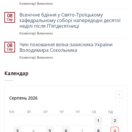
княгині
до
Коментарі Вимкнено
Ольги»
Митрополит
Івано-
Всенічне бдіння у Свято-Троїцькому
08
Франківський
Сер
кафедральному соборі напередодні десятої
і
неділі після Пʼятдесятниці
Галицький
до
Коментарі Вимкнено
Іоасаф
Всенічне
очолив
бдіння
Божественну
Чин поховання воїна-захисника України
08
у
літургію
Сер
Володимира Сокольника
Свято-
у
до
Коментарі Вимкнено
Троїцькому
Свято-
Чин
кафедральному
Троїцькому
поховання
соборі
кафедральному
воїна-
Календар
напередодні
соборі
захисника
десятої
у
України
неділі
недільний
Володимира
після
день
Сокольника
Пʼятдесятниці
‹
Серпень 2026
›
ПН
ВТ
СР
ЧТ
ПТ
СБ
НД
·
·
·
·
·
1
2
3
4
5
6
7
8
9