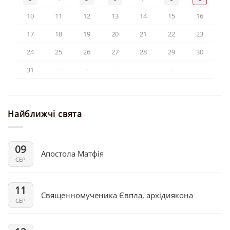
10
11
12
13
14
15
16
17
18
19
20
21
22
23
24
25
26
27
28
29
30
31
·
·
·
·
·
·
Найближчі свята
09
Апостола Матфія
СЕР
11
Священномученика Євпла, архідиякона
СЕР