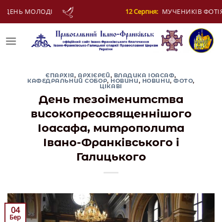
Skip
ерпня:
МУЧЕНИКІВ ФОТІЯ Й АНКИТИ ТА БАГАТЬОХ ІЗ НИМИ
to
content
ЄПАРХІЯ
,
АРХІЄРЕЙ
,
ВЛАДИКА ІОАСАФ
,
КАФЕДРАЛЬНИЙ СОБОР
,
НОВИНИ
,
НОВИНИ
,
ФОТО
,
ЦІКАВІ
День тезоіменитства
високопреосвященнішого
Іоасафа, митрополита
Івано-Франківського і
Галицького
04
Бер