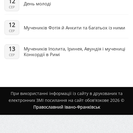
12
День молоді
СЕР
12
Мучеників Фотія й Анкити та багатьох із ними
СЕР
13
Мучеників Іполита, Іринея, Авундія і мучениці
Конкордії в Римі
СЕР
При використанні інформації із сайту в друкованих та
електронних ЗМІ посилання на сайт обов'язкове 2026 ©
Православний Івано-Франківськ