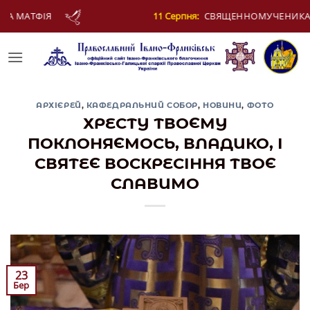
Skip
СВЯЩЕННОМУЧЕНИКА ЄВПЛА, АРХІДИЯКОНА
to
content
АРХІЄРЕЙ
,
КАФЕДРАЛЬНИЙ СОБОР
,
НОВИНИ
,
ФОТО
ХРЕСТУ ТВОЄМУ
ПОКЛОНЯЄМОСЬ, ВЛАДИКО, І
СВЯТЕЄ ВОСКРЕСІННЯ ТВОЄ
СЛАВИМО
23
Бер