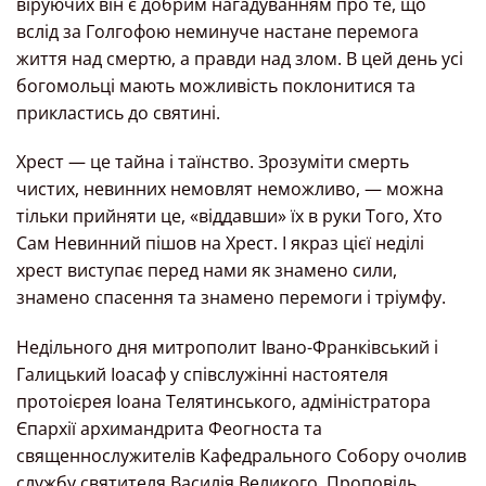
віруючих він є добрим нагадуванням про те, що
вслід за Голгофою неминуче настане перемога
життя над смертю, а правди над злом. В цей день усі
богомольці мають можливість поклонитися та
прикластись до святині.
Хрест — це тайна і таїнство. Зрозуміти смерть
чистих, невинних немовлят неможливо, — можна
тільки прийняти це, «віддавши» їх в руки Того, Хто
Сам Невинний пішов на Хрест. І якраз цієї неділі
хрест виступає перед нами як знамено сили,
знамено спасення та знамено перемоги і тріумфу.
Недільного дня митрополит Івано-Франківський і
Галицький Іоасаф у співслужінні настоятеля
протоієрея Іоана Телятинського, адміністратора
Єпархії архимандрита Феогноста та
священнослужителів Кафедрального Собору очолив
службу святителя Василія Великого. Проповідь