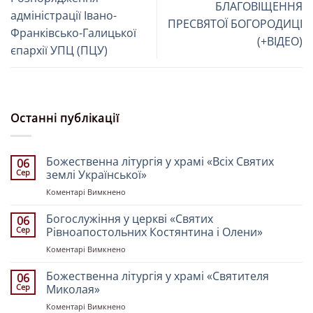
БЛАГОВІЩЕННЯ
адміністрації Івано-
ПРЕСВЯТОЇ БОГОРОДИЦІ
Франківсько-Галицької
(+ВІДЕО)
єпархії УПЦ (ПЦУ)
Останні публікації
Божественна літургія у храмі «Всіх Святих
06
Сер
землі Української»
до
Коментарі Вимкнено
Божественна
літургія
Богослужіння у церкві «Святих
06
у
Сер
Рівноапостольних Костянтина і Олени»
храмі
до
Коментарі Вимкнено
«Всіх
Богослужіння
Святих
у
Божественна літургія у храмі «Святителя
землі
06
церкві
Української»
Сер
Миколая»
«Святих
до
Коментарі Вимкнено
Рівноапостольних