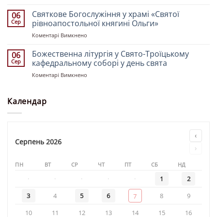
Божественна
Костянтина
літургія
Святкове Богослужіння у храмі «Святої
і
06
у
Олени»
Сер
рівноапостольної княгині Ольги»
храмі
до
Коментарі Вимкнено
«Святителя
Святкове
Миколая»
Богослужіння
Божественна літургія у Свято-Троїцькому
06
у
Сер
кафедральному соборі у день свята
храмі
до
Коментарі Вимкнено
«Святої
Божественна
рівноапостольної
літургія
княгині
у
Календар
Ольги»
Свято-
Троїцькому
кафедральному
соборі
‹
у
Серпень 2026
›
день
свята
ПН
ВТ
СР
ЧТ
ПТ
СБ
НД
·
·
·
·
·
1
2
3
4
5
6
8
9
7
10
11
12
13
14
15
16