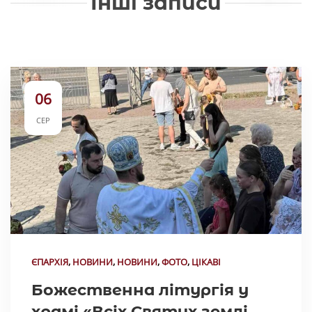
Інші записи
06
СЕР
ЄПАРХІЯ
,
НОВИНИ
,
НОВИНИ
,
ФОТО
,
ЦІКАВІ
Божественна літургія у
храмі «Всіх Святих землі