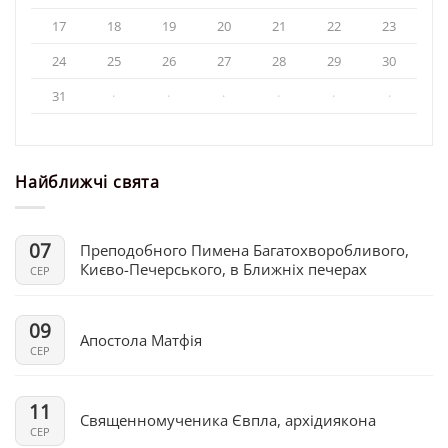
17
18
19
20
21
22
23
24
25
26
27
28
29
30
31
·
·
·
·
·
·
Найближчі свята
07
Преподобного Пимена Багатохворобливого,
Києво-Печерського, в Ближніх печерах
СЕР
09
Апостола Матфія
СЕР
11
Священномученика Євпла, архідиякона
СЕР