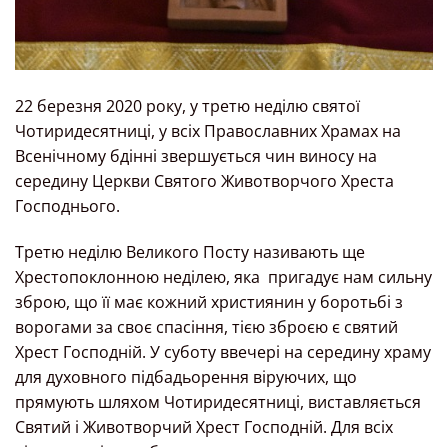
22 березня 2020 року, у третю неділю святої
Чотиридесятниці, у всіх Православних Храмах на
Всенічному бдінні звершується чин виносу на
середину Церкви Святого Животворчого Хреста
Господнього.
Третю неділю Великого Посту називають ще
Хрестопоклонною неділею, яка пригадує нам сильну
зброю, що її має кожний християнин у боротьбі з
ворогами за своє спасіння, тією зброєю є святий
Хрест Господній. У суботу ввечері на середину храму
для духовного підбадьорення віруючих, що
прямують шляхом Чотиридесятниці, виставляється
Святий і Животворчий Хрест Господній. Для всіх