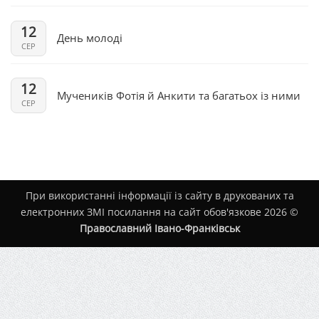
12
День молоді
СЕР
12
Мучеників Фотія й Анкити та багатьох із ними
СЕР
При використанні інформації із сайту в друкованих та
електронних ЗМІ посилання на сайт обов'язкове 2026 ©
Православний Івано-Франківськ