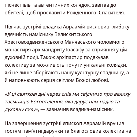
піснеспівів та автентичних колядок, завітав до
обителі, щоб прославити Рожденного
Спасителя.
Під час зустрічі владика Авраамій висловив глибоку
вдячність наміснику Велискитського
Хрестовоздвиженського Манявського чоловічого
монастиря архімандриту Іоасафу за сприяння у цій
духовній події. Також архіпастир подякував
колективу за можливість почути унікальні колядки,
які не лише зберігають нашу культурну спадщину, а
й наповнюють серця світлом Божої любові.
«У ці святкові дні через спів ми свідчимо про велику
таємницю Боговтілення, яка дарує нам надію та
духовну силу»
, — зазначив владика-намісник.
На завершення зустрічі єпископ Авраамій вручив
гостям пам’ятні дарунки та благословив колектив на