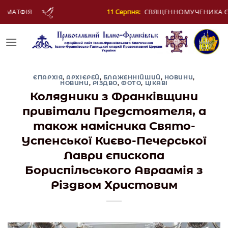
Skip
СВЯЩЕННОМУЧЕНИКА ЄВПЛА, АРХІДИЯКОНА
to
content
ЄПАРХІЯ
,
АРХІЄРЕЙ
,
БЛАЖЕННІЙШИЙ
,
НОВИНИ
,
НОВИНИ
,
РІЗДВО
,
ФОТО
,
ЦІКАВІ
Колядники з Франківщини
привітали Предстоятеля, а
також намісника Свято-
Успенської Києво-Печерської
Лаври єпископа
Бориспільського Авраамія з
Різдвом Христовим