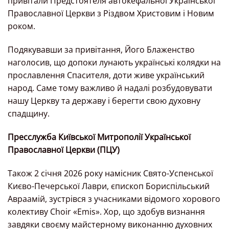
привітали Предстоятеля автокефальної Української
Православної Церкви з Різдвом Христовим і Новим
роком.
Подякувавши за привітання, Його Блаженство
наголосив, що допоки лунають українські колядки на
прославлення Спасителя, доти живе український
народ. Саме тому важливо й надалі розбудовувати
нашу Церкву та державу і берегти свою духовну
спадщину.
Пресслужба Київської Митрополії
Української
Православної Церкви (ПЦУ)
Також 2 січня 2026 року намісник Свято-Успенської
Києво-Печерської Лаври, єпископ Бориспільський
Авраамій, зустрівся з учасниками відомого хорового
колективу Choir «Emis». Хор, що здобув визнання
завдяки своєму майстерному виконанню духовних