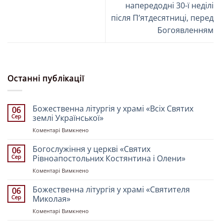
напередодні 30-ї неділі
після Пʼятдесятниці, перед
Богоявленням
Останні публікації
Божественна літургія у храмі «Всіх Святих
06
Сер
землі Української»
до
Коментарі Вимкнено
Божественна
літургія
Богослужіння у церкві «Святих
06
у
Сер
Рівноапостольних Костянтина і Олени»
храмі
до
Коментарі Вимкнено
«Всіх
Богослужіння
Святих
у
Божественна літургія у храмі «Святителя
землі
06
церкві
Української»
Сер
Миколая»
«Святих
до
Коментарі Вимкнено
Рівноапостольних
Божественна
Костянтина