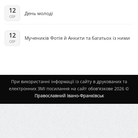
12
День молоді
СЕР
12
Мучеників Фотія й Анкити та багатьох із ними
СЕР
При використанні інформації із сайту в друкованих та
електронних ЗМІ посилання на сайт обов'язкове 2026 ©
Православний Івано-Франківськ