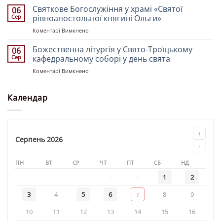
літургія
Святкове Богослужіння у храмі «Святої
і
06
у
Олени»
Сер
рівноапостольної княгині Ольги»
храмі
до
Коментарі Вимкнено
«Святителя
Святкове
Миколая»
Богослужіння
Божественна літургія у Свято-Троїцькому
06
у
Сер
кафедральному соборі у день свята
храмі
до
Коментарі Вимкнено
«Святої
Божественна
рівноапостольної
літургія
княгині
у
Календар
Ольги»
Свято-
Троїцькому
кафедральному
соборі
‹
у
Серпень 2026
›
день
свята
ПН
ВТ
СР
ЧТ
ПТ
СБ
НД
·
·
·
·
·
1
2
3
4
5
6
8
9
7
10
11
12
13
14
15
16