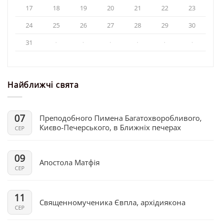
17
18
19
20
21
22
23
24
25
26
27
28
29
30
31
·
·
·
·
·
·
Найближчі свята
07
Преподобного Пимена Багатохворобливого,
Києво-Печерського, в Ближніх печерах
СЕР
09
Апостола Матфія
СЕР
11
Священномученика Євпла, архідиякона
СЕР