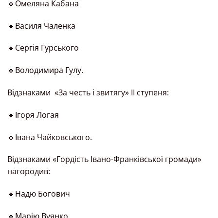
🔹Омеляна Кабана
🔹Василя Чаленка
🔹Сергія Гурського
🔹Володимира Гулу.
Відзнаками «За честь і звитягу» ІІ ступеня:
🔹Ігоря Логая
🔹Івана Чайковського.
Відзнаками «Гордість Івано-Франківської громади»
нагородив:
🔹Надю Богович
🔹Марію Вуянко