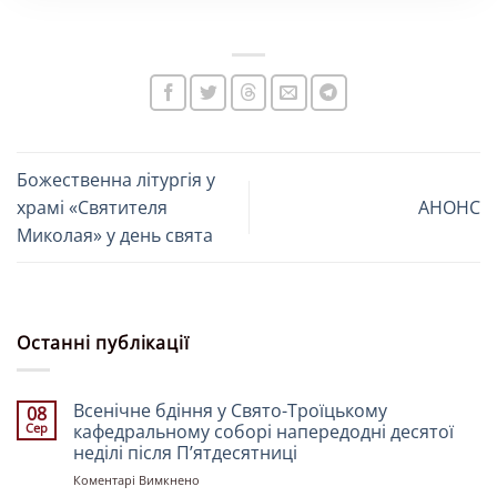
Божественна літургія у
храмі «Святителя
АНОНС
Миколая» у день свята
Останні публікації
Всенічне бдіння у Свято-Троїцькому
08
Сер
кафедральному соборі напередодні десятої
неділі після Пʼятдесятниці
до
Коментарі Вимкнено