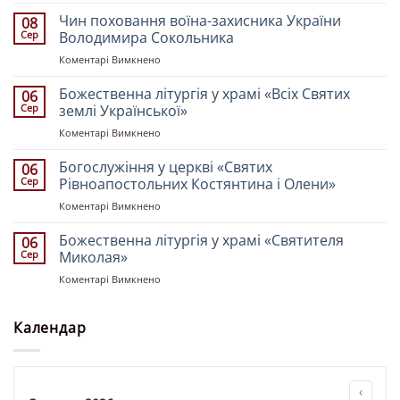
Всенічне
бдіння
Чин поховання воїна-захисника України
08
у
Сер
Володимира Сокольника
Свято-
до
Коментарі Вимкнено
Троїцькому
Чин
кафедральному
поховання
Божественна літургія у храмі «Всіх Святих
соборі
06
воїна-
напередодні
Сер
землі Української»
захисника
десятої
до
Коментарі Вимкнено
України
неділі
Божественна
Володимира
після
літургія
Богослужіння у церкві «Святих
Сокольника
06
Пʼятдесятниці
у
Сер
Рівноапостольних Костянтина і Олени»
храмі
до
Коментарі Вимкнено
«Всіх
Богослужіння
Святих
у
Божественна літургія у храмі «Святителя
землі
06
церкві
Української»
Сер
Миколая»
«Святих
до
Коментарі Вимкнено
Рівноапостольних
Божественна
Костянтина
літургія
і
у
Календар
Олени»
храмі
«Святителя
Миколая»
‹