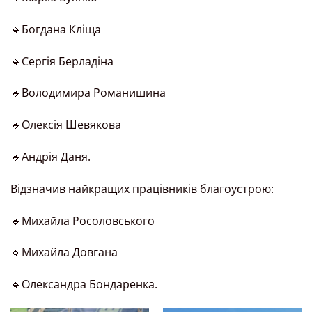
🔹Богдана Кліща
🔹Сергія Берладіна
🔹Володимира Романишина
🔹Олексія Шевякова
🔹Андрія Даня.
Відзначив найкращих працівників благоустрою:
🔹Михайла Росоловського
🔹Михайла Довгана
🔹Олександра Бондаренка.