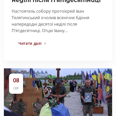
неділі після Пʼятдесятниці
Настоятель собору протоієрей Іван
Телятинський очолив всенічне бдіння
напередодні десятої неділі після
Пʼятдесятниці. Отцю Івану…
Читати далі
08
СЕР