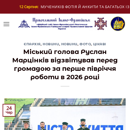
Skip
ІЗ НИМИ
13 Серпня:
МУЧЕНИКІВ ІПОЛИТА, ІРИ
to
content
ЄПАРХІЯ
,
НОВИНИ
,
НОВИНИ
,
ФОТО
,
ЦІКАВІ
Міський голова Руслан
Марцінків відзвітував перед
громадою за перше півріччя
роботи в 2026 році
24
Чер