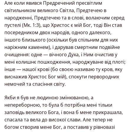
Але коли явився Предречений пресвітлим
світильником великого Світла, Предтечею в
народженні, Предтечею та в слові, волаючим серед
пустелі (Мк. 1:3), що Христос є мій Бог, тоді Він став
посередником двох народів, одного далекого,
іншого близького (оскільки був спільним для них
наріжним каменем), і дарував смертним подвійне
очищення: одне — вічного Духа, і Ним очистив у
мені колишнє пошкодження, народжуване від плоті;
інше — нашої крові (бо своєю називаю ту кров, яку
виснажив Христос Бог мій), спокути первородних
немочей та спасіння світу.
Якби я був не людиною змінюваною, а
непереборною, то була б потрібна мені тільки
заповідь великого Бога, і вона б мене прикрашала,
спасала та вела до високої слави. Але тепер не
богом створив мене Бог, а поставив у рівновазі