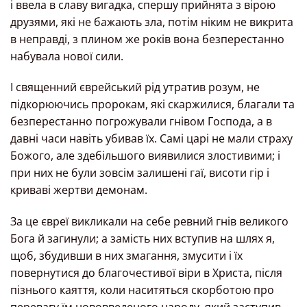
і ввела в славу вигадка, спершу прийнята з вірою
друзями, які не бажають зла, потім ніким не викрита
в неправді, з плином же років вона безперестанно
набувала нової сили.
І священний єврейський рід утратив розум, не
підкорюючись пророкам, які скаржилися, благали та
безперестанно погрожували гнівом Господа, а в
давні часи навіть убивав їх. Самі царі не мали страху
Божого, але здебільшого виявилися злостивими; і
при них не були зовсім залишені гаї, висоти гір і
криваві жертви демонам.
За це євреї викликали на себе ревний гнів великого
Бога й загинули; а замість них вступив на шлях я,
щоб, збудивши в них змагання, змусити і їх
повернутися до благочестивої віри в Христа, після
пізнього каяття, коли наситяться скорботою про