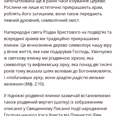
започаткована ще в ранні часи існування Церкви.
Рослини не лише естетично прикрашають храм,
роблять його затишним, вони також передають
певний духовний, символічний зміст.
Напередодні свята Різдва Христового на подвір’ях та
всередині храмів ми традиційно прикрашаємо
ялинки. Це вічнозелене дерево символізує нашу віру
у вічне життя, яке нам подарував Господь. Увінчуємо
ж святкову ялинку ми різдвяною зіркою, яка
символізує ту вифлеємську зірку, яка понад дві тисячі
років тому вказала шлях волхвам до Богонемовляти,
і
«побачивши зірку, вони зраділи радістю вельми
великою»
(Мф. 2:10).
У підніжжі різдвяної ялинки зазвичай встановлюємо
також різдвяний вертеп (шопку) із зображенням
описаної у Священному Писанні події народження
Господа нашого Ісуса Христа від Пречистої Діви