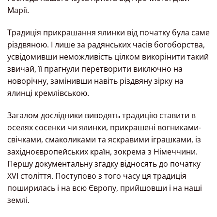
Марії.
Традиція прикрашання ялинки від початку була саме
різдвяною. І лише за радянських часів богоборства,
усвідомивши неможливість цілком викорінити такий
звичай, її прагнули перетворити виключно на
новорічну, замінивши навіть різдвяну зірку на
ялинці кремлівською.
Загалом дослідники виводять традицію ставити в
оселях сосенки чи ялинки, прикрашені вогниками-
свічками, смаколиками та яскравими іграшками, із
західноєвропейських країн, зокрема з Німеччини.
Першу документальну згадку відносять до початку
XVI століття. Поступово з того часу ця традиція
поширилась і на всю Європу, прийшовши і на наші
землі.