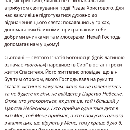
нас, як християн, ялинка не є визначальним
атрибутом святкування події Різдва Христового. Для
нас важливіше підготуватися духовно до
відзначення цього свята: покаявшись у гріхах,
допомагаючи ближніми, прикрашаючи себе
добрими вчинками та милосердям. Нехай Господь
допомагає нам у цьому!
Сьогодні — святого Ігнатія Богоносця (ignis латиною
означає
«вогонь»
) народився в Сирії в останні роки
життя Спасителя. Його життєпис оповідає, що він
був тим отроком, якого Господь взяв на руки та
сказав: «
істинно кажу вам: якщо ви не навернетесь
та не будете як діти, не ввійдете у Царство Небесне.
Отже, хто упокориться, як дитя це, той і більший у
Царстві Небесному. І хто прийме одне таке дитя в
ім’я Моє, той Мене приймає; а хто спокусить одного
з малих цих, що вірують у Мене, тому краще було б,
якби повісили йому жорно млинове на шию і