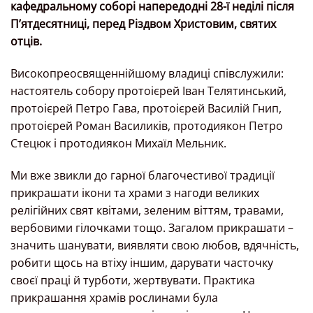
кафедральному соборі напередодні 28-ї неділі після
Пʼятдесятниці, перед Різдвом Христовим, святих
отців.
Високопреосвященнійшому владиці співслужили:
настоятель собору протоієрей Іван Телятинський,
протоієрей Петро Гава, протоієрей Василій Гнип,
протоієрей Роман Василиків, протодиякон Петро
Стецюк і протодиякон Михаїл Мельник.
Ми вже звикли до гарної благочестивої традиції
прикрашати ікони та храми з нагоди великих
релігійних свят квітами, зеленим віттям, травами,
вербовими гілочками тощо. Загалом прикрашати –
значить шанувати, виявляти свою любов, вдячність,
робити щось на втіху іншим, дарувати часточку
своєї праці й турботи, жертвувати. Практика
прикрашання храмів рослинами була