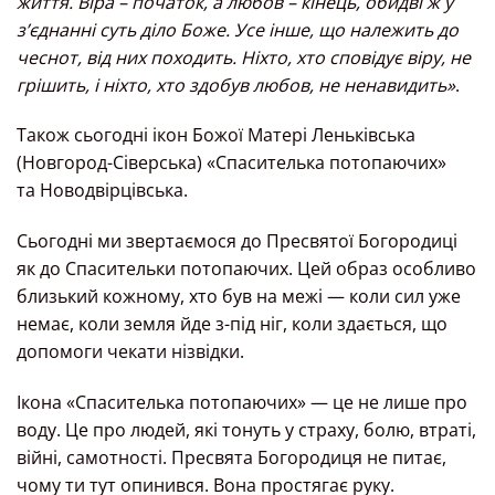
життя. Віра – початок, а любов – кінець, обидві ж у
з’єднанні суть діло Боже. Усе інше, що належить до
чеснот, від них походить. Ніхто, хто сповідує віру, не
грішить, і ніхто, хто здобув любов, не ненавидить»
.
Також сьогодні ікон Божої Матері Леньківська
(Новгород-Сіверська) «Спасителька потопаючих»
та Новодвірцівська.
Сьогодні ми звертаємося до Пресвятої Богородиці
як до Спасительки потопаючих. Цей образ особливо
близький кожному, хто був на межі — коли сил уже
немає, коли земля йде з-під ніг, коли здається, що
допомоги чекати нізвідки.
Ікона «Спасителька потопаючих» — це не лише про
воду. Це про людей, які тонуть у страху, болю, втраті,
війні, самотності. Пресвята Богородиця не питає,
чому ти тут опинився. Вона простягає руку.