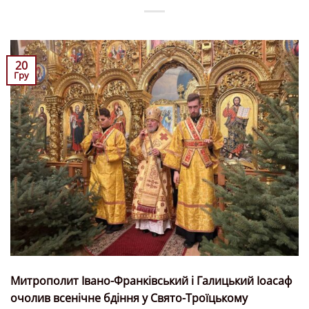
20
Гру
Митрополит Івано-Франківський і Галицький Іоасаф
очолив всенічне бдіння у Свято-Троїцькому