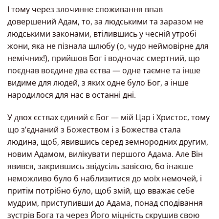
І тому через злочинне споживання впав
довершений Адам, то, за людськими та заразом не
людськими законами, втілившись у чесній утробі
жони, яка не пізнала шлюбу (о, чудо неймовірне для
немічних!), прийшов Бог і водночас смертний, що
поєднав воєдине два єства — одне таємне та інше
видиме для людей, з яких одне було Бог, а інше
народилося для нас в останні дні.
У двох єствах єдиний є Бог — мій Цар і Христос, тому
що з’єднаний з Божеством і з Божества стала
людина, щоб, явившись серед земнородних другим,
новим Адамом, вилікувати першого Адама. Але Він
явився, закрившись звідусіль завісою, бо інакше
неможливо було б наблизитися до моїх немочей, і
притім потрібно було, щоб змій, що вважає себе
мудрим, приступивши до Адама, понад сподівання
зустрів Бога та через Його міцність скрушив свою