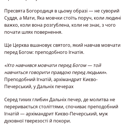
Пресвята Богородиця в цьому образі — не суворий
Суддя, а Мати, Яка мовчки стоїть поруч, коли людині
важко, коли вона розгублена, коли не знає, з чого
почати шлях повернення.
Ще Церква вшановує святого, який навчав мовчати
перед Богом: преподобного Ігнатія.
«Хто навчився мовчати перед Богом — той
навчиться говорити правдою перед людьми»
.
Преподобний Ігнатій, архімандрит Києво-
Печерський, у Дальніх печерах
Серед тихих глибин Дальніх печер, де молитва не
переривається століттями, спочиває преподобний
Ігнатій — архімандрит Києво-Печерський, муж
духовної тверезості й покори.