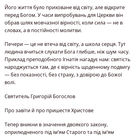
Його життя було приховане від світу, але відкрите
перед Богом. У часи випробувань для Церкви він
обрав шлях мовчазної вірності, коли сила — не в
словах, а в постійності молитви.
Печери — це не втеча від світу, а школа серця. Тут
людина вчиться слухати Бога глибше, ніж шум часу.
Приклад преподобного Ігнатія нагадує нам: святість
народжується там, де є вірність щоденному подвигу
— без показності, без страху, з довірою до Божої
волі.
Святитель Григорій Богослов
Про завіти й про пришестя Христове
Тепер вникни в значення двоякого закону,
оприлюдненого під ім’ям Старого та під ім’ям