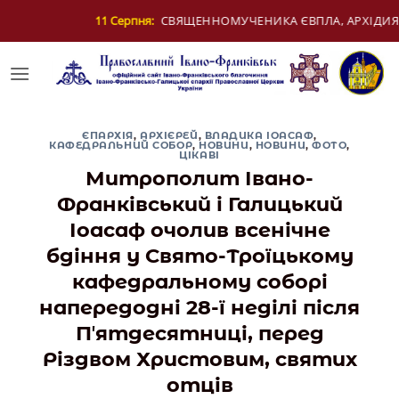
Skip
ЕННОМУЧЕНИКА ЄВПЛА, АРХІДИЯКОНА
12 Се
to
content
ЄПАРХІЯ
,
АРХІЄРЕЙ
,
ВЛАДИКА ІОАСАФ
,
КАФЕДРАЛЬНИЙ СОБОР
,
НОВИНИ
,
НОВИНИ
,
ФОТО
,
ЦІКАВІ
Митрополит Івано-
Франківський і Галицький
Іоасаф очолив всенічне
бдіння у Свято-Троїцькому
кафедральному соборі
напередодні 28-ї неділі після
Пʼятдесятниці, перед
Різдвом Христовим, святих
отців