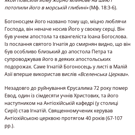
потопили його в морській глибині»
(Мф. 18:3-6).
Богоносцем його названо тому що, міцно люблячи
Господа, він неначе носив Його у своєму серці. Він
був учнем апостола та євангеліста Іоана Богослова.
Із послання святого Ігнатія до смирнян видно, що він
був особливо близький до апостола Петра та
супроводжував його в деяких апостольських
подорожах. Саме Ігнатій Богоносець у листі в Малій
Азії вперше використав вислів
«Вселенська Церква».
Незадовго до руйнування Єрусалима 72 року помер
Евод, один із сімдесяти учнів Христових, та його
наступником на Антіохійській кафедрі (у столиці
Сирії) став Ігнатій. Священномученик керував
Антіохійською церквою протягом 40 років (67-107
рр.).