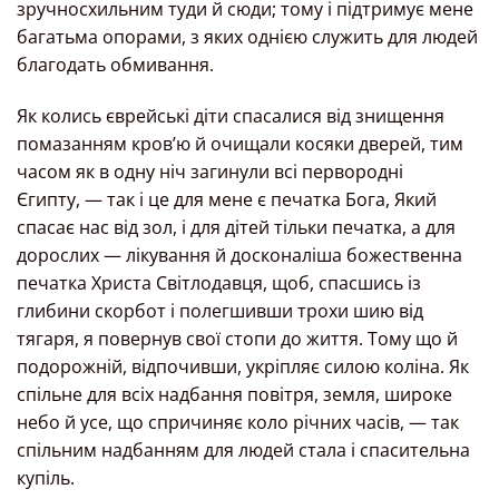
зручносхильним туди й сюди; тому і підтримує мене
багатьма опорами, з яких однією служить для людей
благодать обмивання.
Як колись єврейські діти спасалися від знищення
помазанням кров’ю й очищали косяки дверей, тим
часом як в одну ніч загинули всі первородні
Єгипту, — так і це для мене є печатка Бога, Який
спасає нас від зол, і для дітей тільки печатка, а для
дорослих — лікування й досконаліша божественна
печатка Христа Світлодавця, щоб, спасшись із
глибини скорбот і полегшивши трохи шию від
тягаря, я повернув свої стопи до життя. Тому що й
подорожній, відпочивши, укріпляє силою коліна. Як
спільне для всіх надбання повітря, земля, широке
небо й усе, що спричиняє коло річних часів, — так
спільним надбанням для людей стала і спасительна
купіль.