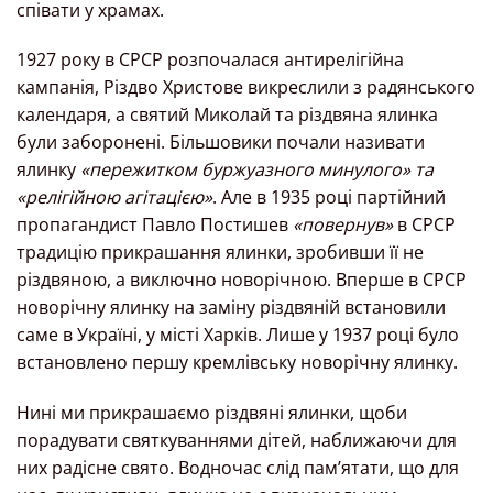
співати у храмах.
1927 року в СРСР розпочалася антирелігійна
кампанія, Різдво Христове викреслили з радянського
календаря, а святий Миколай та різдвяна ялинка
були заборонені. Більшовики почали називати
ялинку
«пережитком буржуазного минулого» та
«релігійною агітацією»
. Але в 1935 році партійний
пропагандист Павло Постишев
«повернув»
в СРСР
традицію прикрашання ялинки, зробивши її не
різдвяною, а виключно новорічною. Вперше в СРСР
новорічну ялинку на заміну різдвяній встановили
саме в Україні, у місті Харків. Лише у 1937 році було
встановлено першу кремлівську новорічну ялинку.
Нині ми прикрашаємо різдвяні ялинки, щоби
порадувати святкуваннями дітей, наближаючи для
них радісне свято. Водночас слід памʼятати, що для