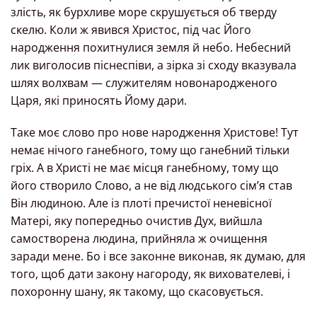
злість, як бурхливе море скрушується об тверду
скелю. Коли ж явився Христос, під час Його
народження похитнулися земля й небо. Небесний
лик виголосив піснеспіви, а зірка зі сходу вказувала
шлях волхвам — служителям новонародженого
Царя, які приносять Йому дари.
Таке моє слово про нове народження Христове! Тут
немає нічого ганебного, тому що ганебний тільки
гріх. А в Христі не має місця ганебному, тому що
його створило Слово, а не від людського сім’я став
Він людиною. Але із плоті пречистої неневісної
Матері, яку попередньо очистив Дух, вийшла
самостворена людина, прийняла ж очищення
заради мене. Бо і все законне виконав, як думаю, для
того, щоб дати закону нагороду, як вихователеві, і
похоронну шану, як такому, що скасовується.