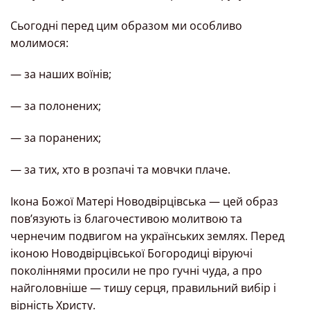
Сьогодні перед цим образом ми особливо
молимося:
— за наших воїнів;
— за полонених;
— за поранених;
— за тих, хто в розпачі та мовчки плаче.
Ікона Божої Матері Новодвірцівська — цей образ
пов’язують із благочестивою молитвою та
чернечим подвигом на українських землях. Перед
іконою Новодвірцівської Богородиці віруючі
поколіннями просили не про гучні чуда, а про
найголовніше — тишу серця, правильний вибір і
вірність Христу.