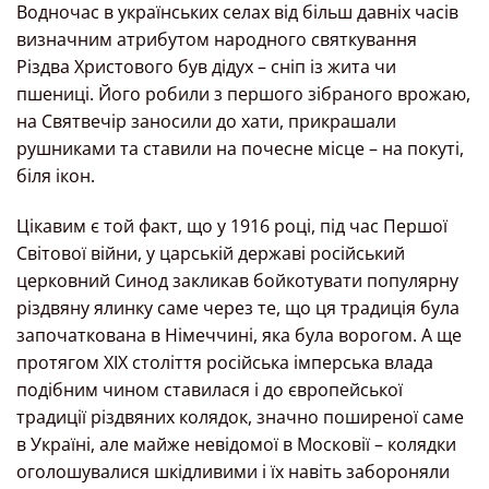
Водночас в українських селах від більш давніх часів
визначним атрибутом народного святкування
Різдва Христового був дідух – сніп із жита чи
пшениці. Його робили з першого зібраного врожаю,
на Святвечір заносили до хати, прикрашали
рушниками та ставили на почесне місце – на покуті,
біля ікон.
Цікавим є той факт, що у 1916 році, під час Першої
Світової війни, у царській державі російський
церковний Синод закликав бойкотувати популярну
різдвяну ялинку саме через те, що ця традиція була
започаткована в Німеччині, яка була ворогом. А ще
протягом ХІХ століття російська імперська влада
подібним чином ставилася і до європейської
традиції різдвяних колядок, значно поширеної саме
в Україні, але майже невідомої в Московії – колядки
оголошувалися шкідливими і їх навіть забороняли