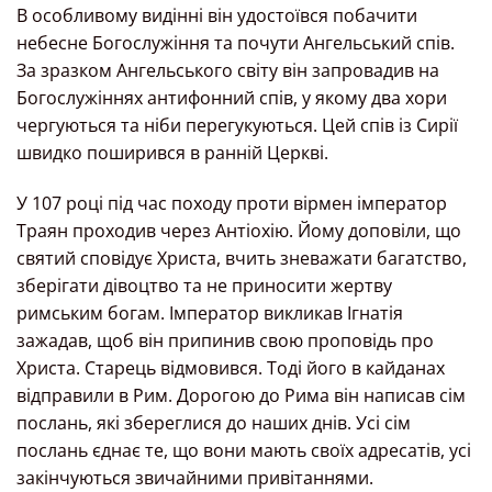
В особливому видінні він удостоївся побачити
небесне Богослужіння та почути Ангельський спів.
За зразком Ангельського світу він запровадив на
Богослужіннях антифонний спів, у якому два хори
чергуються та ніби перегукуються. Цей спів із Сирії
швидко поширився в ранній Церкві.
У 107 році під час походу проти вірмен імператор
Траян проходив через Антіохію. Йому доповіли, що
святий сповідує Христа, вчить зневажати багатство,
зберігати дівоцтво та не приносити жертву
римським богам. Імператор викликав Ігнатія
зажадав, щоб він припинив свою проповідь про
Христа. Старець відмовився. Тоді його в кайданах
відправили в Рим. Дорогою до Рима він написав сім
послань, які збереглися до наших днів. Усі сім
послань єднає те, що вони мають своїх адресатів, усі
закінчуються звичайними привітаннями.