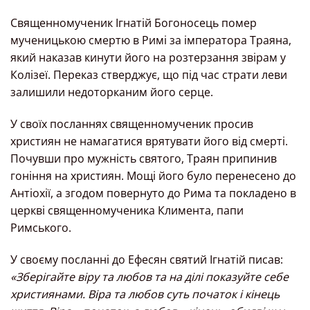
Священномученик Ігнатій Богоносець помер
мученицькою смертю в Римі за імператора Траяна,
який наказав кинути його на розтерзання звірам у
Колізеї. Переказ стверджує, що під час страти леви
залишили недоторканим його серце.
У своїх посланнях священномученик просив
християн не намагатися врятувати його від смерті.
Почувши про мужність святого, Траян припинив
гоніння на християн. Мощі його було перенесено до
Антіохії, а згодом повернуто до Рима та покладено в
церкві священномученика Климента, папи
Римського.
У своєму посланні до Ефесян святий Ігнатій писав:
«Зберігайте віру та любов та на ділі показуйте себе
християнами. Віра та любов суть початок і кінець