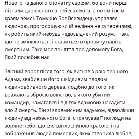
Нового та даного спочатку євреям, бо вони перші
пізнали царюючого в небесах Бога, а потім і всім
краям землі. Тому що Бог Всевидець управляє
людиною, проголошуючи їй веління не суперечливі,
як робить який-небудь недосвідчений розум, і такі,
що не змінюються, і ставиться в провину навіть
смертним. Таке моє поняття про допомогу Бога,
Який полюбив нас.
Злісний ворог після того, як вигнав з раю першого
Адама, звабивши його шкідливим плодом
людиновбивчого дерева, подібно до того, як
вражають зброєю воїнство, в якого убитий
командир, намагався і в дітях Адамових насадити
зло й смерть. Він зі зловмисним задумом, відволікши
людину від небесного Бога, спрямував її погляди на
зоряне небо, що сяє світлосяйною красою, і на
зображення людей померлих, яких створила любов,