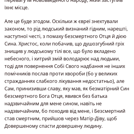
перевагу їм нововведеного народу, який заступив
їхнє місце.
Але це буде згодом. Оскільки ж євреї знехтували
законом, то рід людський визнаний гідним, нарешті,
наступної честі, з помаху безсмертного Отця й дією
Сина. Христос, коли побачив, що душозгубний гріх
знищив у людському тілі все, що було вкладено
небесного, і хитрий змій володарює над людьми,
тоді для повернення Собі Свого надбання не інших
помічників послав проти хвороби (бо у великих
стражданнях слабкого лікування недостатньо), але
Сам, принизивши славу, яку мав, як безматірний Син
безсмертного Бога Отця, явився без батька
надзвичайним для мене сином, навіть не
надзвичайним, бо походив від мене, і Безсмертний
став смертним, прийшов через Матір-Діву, щоб
Довершеному спасти довершену людину.