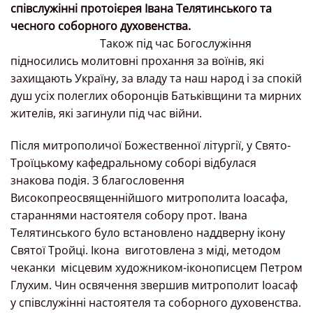
співслужінні протоієрея Івана Телятинського та
чесного соборного духовенства.
Також під час Богослужіння
підносились молитовні прохання за воїнів, які
захищають Україну, за владу та наш народ і за спокій
душ усіх полеглих оборонців Батьківщини та мирних
жителів, які загинули під час війни.
Після митрополичої Божественної літургії, у Свято-
Троїцькому кафедральному соборі відбулася
знакова подія. З благословення
Високопреосвященнійшого митрополита Іоасафа,
стараннями настоятеля собору прот. Івана
Телятинського було встановлено наддверну ікону
Святої Тройці. Ікона
виготовлена з міді, методом
чеканки
місцевим художником-іконописцем Петром
Глухим. Чин освячення звершив митрополит Іоасаф
у співслужінні настоятеля та соборного духовенства.