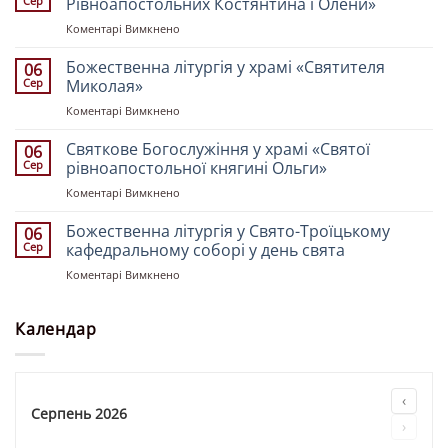
Сер
Рівноапостольних Костянтина і Олени»
храмі
до
Коментарі Вимкнено
«Всіх
Богослужіння
Святих
у
Божественна літургія у храмі «Святителя
землі
06
церкві
Української»
Сер
Миколая»
«Святих
до
Коментарі Вимкнено
Рівноапостольних
Божественна
Костянтина
літургія
Святкове Богослужіння у храмі «Святої
і
06
у
Олени»
Сер
рівноапостольної княгині Ольги»
храмі
до
Коментарі Вимкнено
«Святителя
Святкове
Миколая»
Богослужіння
Божественна літургія у Свято-Троїцькому
06
у
Сер
кафедральному соборі у день свята
храмі
до
Коментарі Вимкнено
«Святої
Божественна
рівноапостольної
літургія
княгині
у
Календар
Ольги»
Свято-
Троїцькому
кафедральному
соборі
‹
у
Серпень 2026
›
день
свята