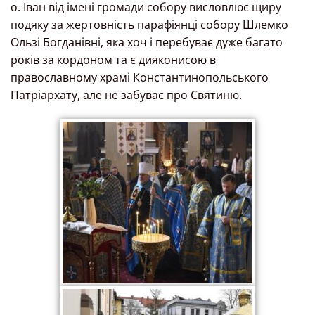
о. Іван від імені громади собору висловлює щиру
подяку за жертовність парафіянці собору Шлемко
Ользі Богданівні, яка хоч і перебуває дуже багато
років за кордоном та є дияконисою в
православному храмі Константинопольського
Патріархату, але не забуває про Святиню.