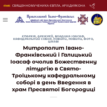
Skip
ЯКОНА
12 Серпня:
ДЕНЬ МОЛОДІ
to
content
ЄПАРХІЯ
,
АРХІЄРЕЙ
,
ВЛАДИКА ІОАСАФ
,
КАФЕДРАЛЬНИЙ СОБОР
,
НОВИНИ
,
НОВИНИ
,
ФОТО
,
ЦІКАВІ
Митрополит Івано-
Франківський і Галицький
Іоасаф очолив Божественну
літургію в Свято-
Троїцькому кафедральному
соборі в день Введення в
храм Пресвятої Богородиці