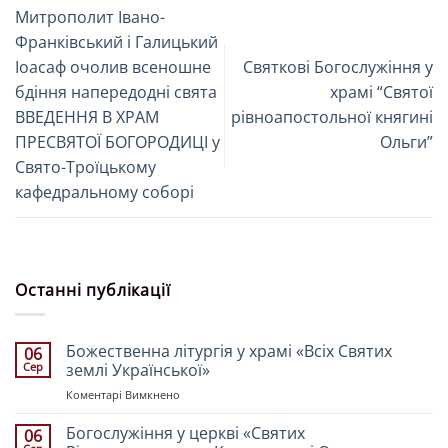
Митрополит Івано-
Франківський і Галицький
Іоасаф очолив всеношне
Святкові Богослужіння у
бдіння напередодні свята
храмі “Святої
ВВЕДЕННЯ В ХРАМ
рівноапостольної княгині
ПРЕСВЯТОЇ БОГОРОДИЦІ у
Ольги”
Свято-Троїцькому
кафедральному соборі
Останні публікації
Божественна літургія у храмі «Всіх Святих
06
Сер
землі Української»
до
Коментарі Вимкнено
Божественна
літургія
Богослужіння у церкві «Святих
06
у