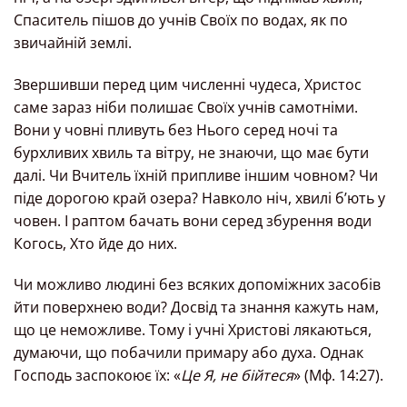
Спаситель пішов до учнів Своїх по водах, як по
звичайній землі.
Звершивши перед цим численні чудеса, Христос
саме зараз ніби полишає Своїх учнів самотніми.
Вони у човні пливуть без Нього серед ночі та
бурхливих хвиль та вітру, не знаючи, що має бути
далі. Чи Вчитель їхній припливе іншим човном? Чи
піде дорогою край озера? Навколо ніч, хвилі б’ють у
човен. І раптом бачать вони серед збурення води
Когось, Хто йде до них.
Чи можливо людині без всяких допоміжних засобів
йти поверхнею води? Досвід та знання кажуть нам,
що це неможливе. Тому і учні Христові лякаються,
думаючи, що побачили примару або духа. Однак
Господь заспокоює їх: «
Це Я, не бійтеся
» (Мф. 14:27).