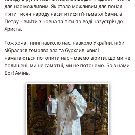
для нас можливим. Як стало можливим для понад
п’яти тисяч народу насититися п’ятьма хлібами, а
Петру – вийти з човна та піти по воді назустріч до
Христа.
Тож хоча і нині навколо нас, навколо України, ніби
зібралася темрява зла та бурхливі хвилі
намагаються потопити нас – маємо вірити, що ми не
полишені, ми не самотні, ми не потонемо. Бо з нами
Бог! Амінь.