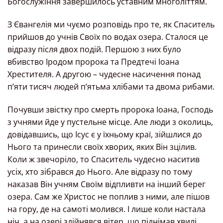
Богослужіння завершилось уставним многоліттям.
З Євангелія ми чуємо розповідь про те, як Спаситель
прийшов до учнів Своїх по водах озера. Сталося це
відразу після двох подій. Першою з них було
вбивство Іродом пророка та Предтечі Іоана
Хрестителя. А другою – чудесне насичення понад
п’яти тисяч людей п’ятьма хлібами та двома рибами.
Почувши звістку про смерть пророка Іоана, Господь
з учнями йде у пустельне місце. Але люди з околиць,
довідавшись, що Ісус є у їхньому краї, зійшлися до
Нього та принесли своїх хворих, яких Він зцілив.
Коли ж звечоріло, то Спаситель чудесно наситив
усіх, хто зібрався до Нього. Але відразу по тому
наказав Він учням Своїм відпливти на інший берег
озера. Сам же Христос не поплив з ними, але пішов
на гору, де на самоті молився. І лише коли настала
ніч, а на озері здійнявся вітер, що піднімав хвилі,