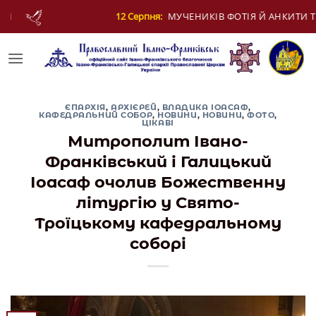
Skip
НИКІВ ФОТІЯ Й АНКИТИ ТА БАГАТЬОХ ІЗ НИМИ
to
content
ЄПАРХІЯ
,
АРХІЄРЕЙ
,
ВЛАДИКА ІОАСАФ
,
КАФЕДРАЛЬНИЙ СОБОР
,
НОВИНИ
,
НОВИНИ
,
ФОТО
,
ЦІКАВІ
Митрополит Івано-
Франківський і Галицький
Іоасаф очолив Божественну
літургію у Свято-
Троїцькому кафедральному
соборі