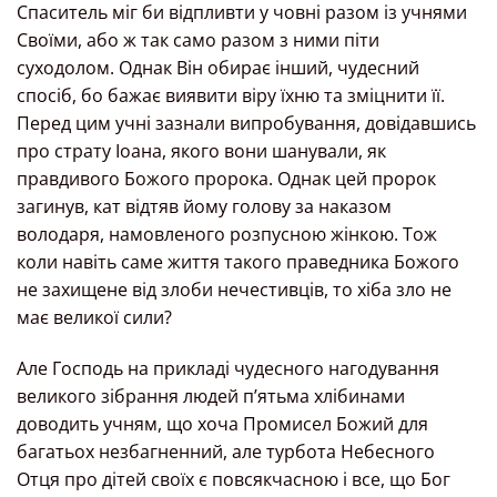
Спаситель міг би відпливти у човні разом із учнями
Своїми, або ж так само разом з ними піти
суходолом. Однак Він обирає інший, чудесний
спосіб, бо бажає виявити віру їхню та зміцнити її.
Перед цим учні зазнали випробування, довідавшись
про страту Іоана, якого вони шанували, як
правдивого Божого пророка. Однак цей пророк
загинув, кат відтяв йому голову за наказом
володаря, намовленого розпусною жінкою. Тож
коли навіть саме життя такого праведника Божого
не захищене від злоби нечестивців, то хіба зло не
має великої сили?
Але Господь на прикладі чудесного нагодування
великого зібрання людей п’ятьма хлібинами
доводить учням, що хоча Промисел Божий для
багатьох незбагненний, але турбота Небесного
Отця про дітей своїх є повсякчасною і все, що Бог