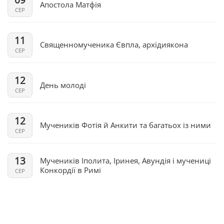
Апостола Матфія
СЕР
11
Священномученика Євпла, архідиякона
СЕР
12
День молоді
СЕР
12
Мучеників Фотія й Анкити та багатьох із ними
СЕР
13
Мучеників Іполита, Іринея, Авундія і мучениці
Конкордії в Римі
СЕР