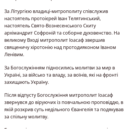
За Літургією владиці-митрополиту співслужив
настоятель протоієрей Іван Телятинський,
настоятель Свято-Вознесенського Скиту
архімандрит Софроній та соборне духовенство. На
великому Вході митрополит Іоасаф звершив
священичу хіротонію над протодияконом Іваном
Ленівим.
За Богослужінням підносились молитви за мир в
Україні, за військо та владу, за воїнів, які на фронті
захищають Україну.
Після відпусту Богослужіння митрополит Іоасаф
звернувся до віруючих із повчальною проповіддю, в
якій розкрив суть недільного Євангелія та подякував
за спільну молитву.