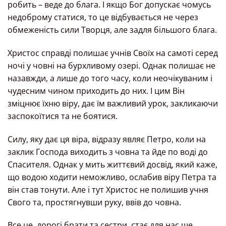
робить – веде до блага. І якщо Бог допускає чомусь
недоброму статися, то це відбувається не через
обмеженість сили Творця, але задля більшого блага.
Христос справді полишає учнів Своїх на самоті серед
ночі у човні на бурхливому озері. Однак полишає не
назавжди, а лише до того часу, коли неочікуваним і
чудесним чином приходить до них. І цим Він
зміцнює їхню віру, дає їм важливий урок, закликаючи
заспокоїтися та не боятися.
Силу, яку дає ця віра, відразу являє Петро, коли на
заклик Господа виходить з човна та йде по воді до
Спасителя. Однак у мить життєвий досвід, який каже,
що водою ходити неможливо, ослабив віру Петра та
він став тонути. Але і тут Христос не полишив учня
Свого та, простягнувши руку, ввів до човна.
Все це, дорогі брати та сестри, стає для нас ще