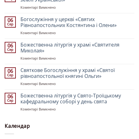
до
Коментарі Вимкнено
Божественна
літургія
Богослужіння у церкві «Святих
06
у
Сер
Рівноапостольних Костянтина і Олени»
храмі
до
Коментарі Вимкнено
«Всіх
Богослужіння
Святих
у
Божественна літургія у храмі «Святителя
землі
06
церкві
Української»
Сер
Миколая»
«Святих
до
Коментарі Вимкнено
Рівноапостольних
Божественна
Костянтина
літургія
Святкове Богослужіння у храмі «Святої
і
06
у
Олени»
Сер
рівноапостольної княгині Ольги»
храмі
до
Коментарі Вимкнено
«Святителя
Святкове
Миколая»
Богослужіння
Божественна літургія у Свято-Троїцькому
06
у
Сер
кафедральному соборі у день свята
храмі
до
Коментарі Вимкнено
«Святої
Божественна
рівноапостольної
літургія
княгині
у
Календар
Ольги»
Свято-
Троїцькому