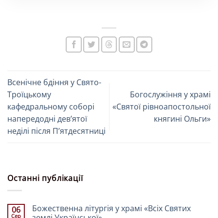
Всенічне бдіння у Свято-
Троїцькому
Богослужіння у храмі
кафедральному соборі
«Святої рівноапостольної
напередодні девʼятої
княгині Ольги»
неділі після Пʼятдесятниці
Останні публікації
Божественна літургія у храмі «Всіх Святих
06
Сер
землі Української»