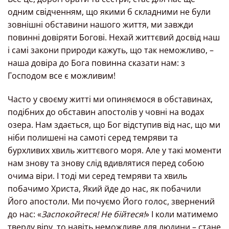
одним свідченням, що якими б складними не були
зовнішні обставини нашого життя, ми завжди
повинні довіряти Богові. Нехай життєвий досвід наш
і самі закони природи кажуть, що так неможливо, –
наша довіра до Бога повинна сказати нам: з
Господом все є можливим!
Часто у своєму житті ми опиняємося в обставинах,
подібних до обставин апостолів у човні на водах
озера. Нам здається, що Бог відступив від нас, що ми
ніби полишені на самоті серед темряви та
бурхливих хвиль життєвого моря. Але у такі моменти
нам знову та знову слід вдивлятися перед собою
очима віри. І тоді ми серед темряви та хвиль
побачимо Христа, Який йде до нас, як побачили
Його апостоли. Ми почуємо Його голос, звернений
до нас: «
Заспокойтеся! Не бійтеся!
» І коли матимемо
тверду віру, то навіть неможливе для людини – стане