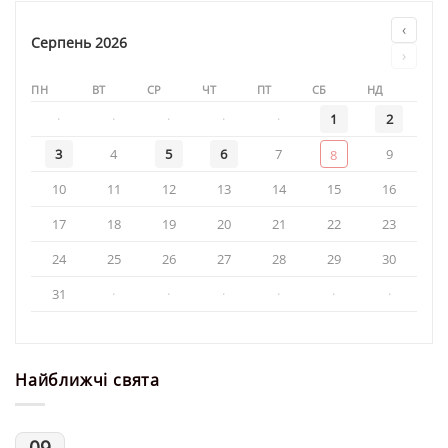
кафедральному
соборі
‹
у
Серпень 2026
›
день
свята
ПН
ВТ
СР
ЧТ
ПТ
СБ
НД
·
·
·
·
·
1
2
3
4
5
6
7
9
8
10
11
12
13
14
15
16
17
18
19
20
21
22
23
24
25
26
27
28
29
30
31
·
·
·
·
·
·
Найближчі свята
09