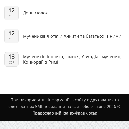
12
День молоді
СЕР
12
Мучеників Фотія й Анкити та багатьох із ними
СЕР
13
Мучеників Іполита, Іринея, Авундія і мучениці
Конкордії в Римі
СЕР
При використанні інформації із сайту в друкованих та
електронних ЗМІ посилання на сайт обов'язкове 2026 ©
Православний Івано-Франківськ