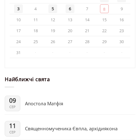
3
4
5
6
7
9
8
10
11
12
13
14
15
16
17
18
19
20
21
22
23
24
25
26
27
28
29
30
31
·
·
·
·
·
·
Найближчі свята
09
Апостола Матфія
СЕР
11
Священномученика Євпла, архідиякона
СЕР