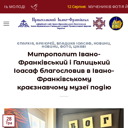
Skip
ЕНИКІВ ФОТІЯ Й АНКИТИ ТА БАГАТЬОХ ІЗ НИМИ
to
content
ЄПАРХІЯ
,
АРХІЄРЕЙ
,
ВЛАДИКА ІОАСАФ
,
НОВИНИ
,
НОВИНИ
,
ФОТО
,
ЦІКАВІ
Митрополит Івано-
Франківський і Галицький
Іоасаф благословив в Івано-
Франківському
краєзнавчому музеї подію
28
Тра