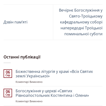
Вечірнє Богослужіння у
Свято-Троїцькому
Дзвін памʼяті
кафедральному соборі
напередодні Троїцької
поминальної суботи
Останні публікації
Божественна літургія у храмі «Всіх Святих
06
Сер
землі Української»
до
Коментарі Вимкнено
Божественна
літургія
Богослужіння у церкві «Святих
06
у
Сер
Рівноапостольних Костянтина і Олени»
храмі
до
Коментарі Вимкнено
«Всіх
Богослужіння
Святих