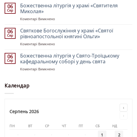
у
Божественна літургія у храмі «Святителя
землі
06
церкві
Української»
Сер
Миколая»
«Святих
до
Коментарі Вимкнено
Рівноапостольних
Божественна
Костянтина
літургія
Святкове Богослужіння у храмі «Святої
і
06
у
Олени»
Сер
рівноапостольної княгині Ольги»
храмі
до
Коментарі Вимкнено
«Святителя
Святкове
Миколая»
Богослужіння
Божественна літургія у Свято-Троїцькому
06
у
Сер
кафедральному соборі у день свята
храмі
до
Коментарі Вимкнено
«Святої
Божественна
рівноапостольної
літургія
княгині
у
Календар
Ольги»
Свято-
Троїцькому
кафедральному
соборі
‹
у
Серпень 2026
›
день
свята
ПН
ВТ
СР
ЧТ
ПТ
СБ
НД
·
·
·
·
·
1
2