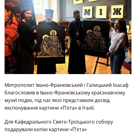
Митрополит Івано-Франківський і Галицький Іоасаф
благословив в Івано-Франківському краєзнавчому
музеї подію, під час якої представили досвід
експонування картини «П’єта» в Італії.
Для Кафедрального Свято-Троїцького собору
подарували копію картини «П’єта»