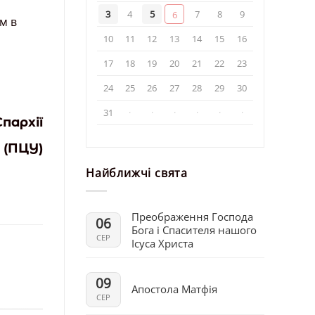
3
4
5
7
8
9
6
м в
10
11
12
13
14
15
16
17
18
19
20
21
22
23
24
25
26
27
28
29
30
31
·
·
·
·
·
·
пархії
 (ПЦУ)
Найближчі свята
Преображення Господа
06
Бога і Спасителя нашого
СЕР
Ісуса Христа
09
Апостола Матфія
СЕР