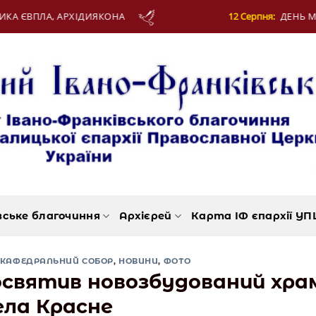
ДИЯКОНА
12 Серпня:
ДЕНЬ МОЛОДІ
вське благочиння
Архієрей
Карта ІФ єпархії УП
КАФЕДРАЛЬНИЙ СОБОР
,
НОВИНИ
,
ФОТО
святив новозбудований хра
ела Красне