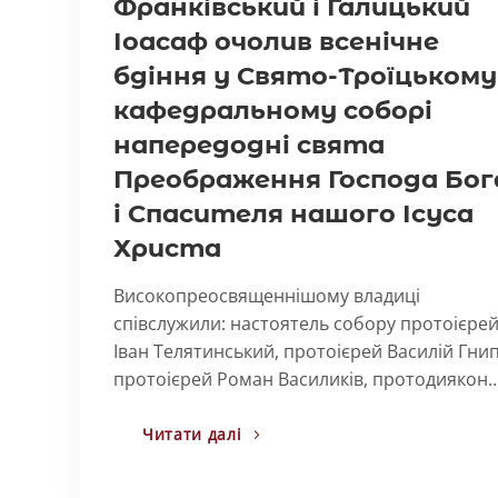
Франківський і Галицький
Іоасаф очолив всенічне
бдіння у Свято-Троїцькому
кафедральному соборі
напередодні свята
Преображення Господа Бог
і Спасителя нашого Ісуса
Христа
Високопреосвященнішому владиці
співслужили: настоятель собору протоієре
Іван Телятинський, протоієрей Василій Гнип
протоієрей Роман Василиків, протодиякон
Читати далі