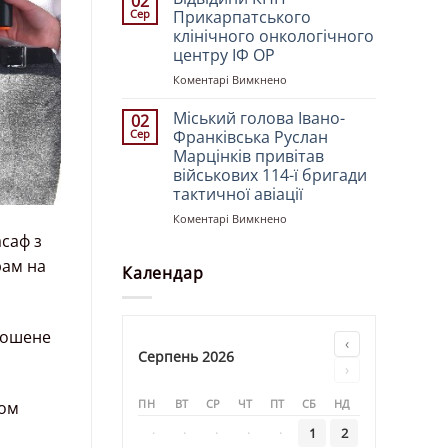
02
свята
у
молоддю
Сер
Прикарпатського
Преображення
храмі
клінічного онкологічного
Господа
«Святителя
центру ІФ ОР
Бога
Миколая»
і
до
Коментарі Вимкнено
Спасителя
Відвідини
нашого
КНП
Міський голова Івано-
02
Ісуса
Прикарпатського
Сер
Франківська Руслан
Христа
клінічного
Марцінків привітав
онкологічного
військових 114-ї бригади
центру
тактичної авіації
ІФ
ОР
до
Коментарі Вимкнено
Міський
асаф з
голова
рам на
Івано-
Календар
Франківська
Руслан
Марцінків
прошене
привітав
‹
військових
Серпень 2026
›
114-
ї
ПН
ВТ
СР
ЧТ
ПТ
СБ
НД
вом
бригади
тактичної
·
·
·
·
·
1
2
авіації