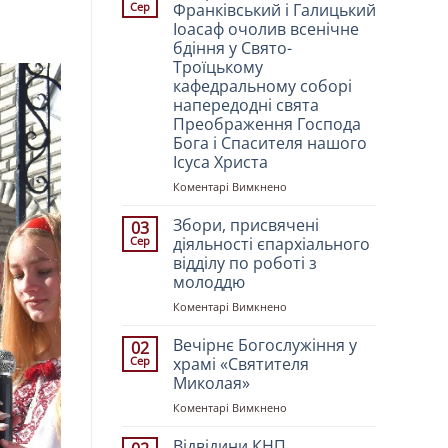
Сер
Франківський і Галицький
Іоасаф очолив всенічне
бдіння у Свято-
Троїцькому
кафедральному соборі
напередодні свята
Преображення Господа
Бога і Спасителя нашого
Ісуса Христа
до
Коментарі Вимкнено
Митрополит
Івано-
Збори, присвячені
03
Франківський
Сер
діяльності єпархіального
і
відділу по роботі з
Галицький
молоддю
Іоасаф
очолив
до
Коментарі Вимкнено
всенічне
Збори,
бдіння
присвячені
Вечірнє Богослужіння у
02
у
діяльності
Сер
храмі «Святителя
Свято-
єпархіального
Миколая»
Троїцькому
відділу
кафедральному
до
Коментарі Вимкнено
по
соборі
Вечірнє
роботі
напередодні
Богослужіння
з
Відвідини КНП