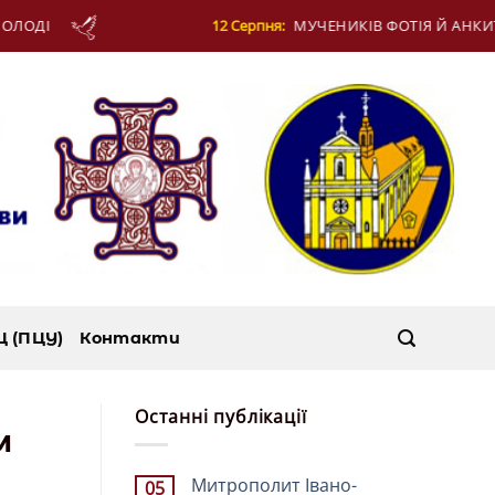
12 Серпня:
МУЧЕНИКІВ ФОТІЯ Й АНКИТИ ТА БАГАТЬОХ І
Ц (ПЦУ)
Контакти
Останні публікації
м
Митрополит Івано-
05