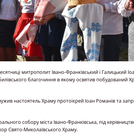
идесятниці митрополит Івано-Франківський і Галицький Іо
ебилівського благочиння в якому освятив побудований Х
лужив настоятель Храму протоієрей Іоан Романів та за
дрального собору міста Івано-Франківська, під керівницт
 хор Свято-Миколаївського Храму.