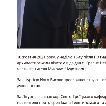
10 жовтня 2021 року, у неділю 16-ту після П’ят
архипастирським візитом відвідав с. Красне Н
честь святителя Миколая Чудотворця
За літургією Його Високопреосвященству співс
духовенство.
За Літургією співав хор Свято-Троїцького кафе
настоятеля протоієрея Іоана Телятинського та