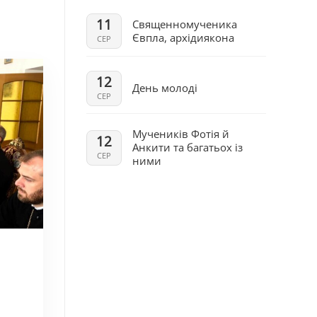
11
Священномученика
Євпла, архідиякона
СЕР
12
День молоді
СЕР
Мучеників Фотія й
12
Анкити та багатьох із
СЕР
ними