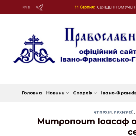
Skip
11 Серпня:
СВЯЩЕННОМУЧЕНИКА ЄВПЛА, АРХІ
to
content
Головна
Новини
Єпархія
Івано-Франкі
ЄПАРХІЯ
,
АРХІЄРЕЙ
,
Митропоит Іоасаф о
с