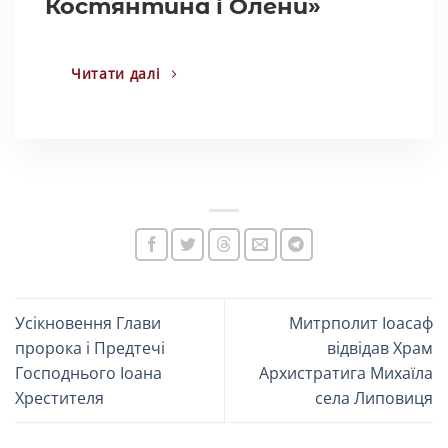
Костянтина і Олени»
Читати далі
Усікновення Глави
Митрполит Іоасаф
пророка і Предтечі
відвідав Храм
Господнього Іоана
Архистратига Михаїла
Хрестителя
села Липовиця