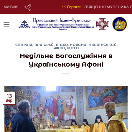
Skip
11 Серпня:
СВЯЩЕННОМУЧЕНИКА ЄВПЛА, АРХІДИЯКОНА
to
content
ЄПАРХІЯ
,
АРХІЄРЕЙ
,
ВІДЕО
,
НОВИНИ
,
УКРАЇНСЬКИЙ
АФОН
,
ФОТО
Недільне Богослужіння в
Українському Афоні
13
Вер