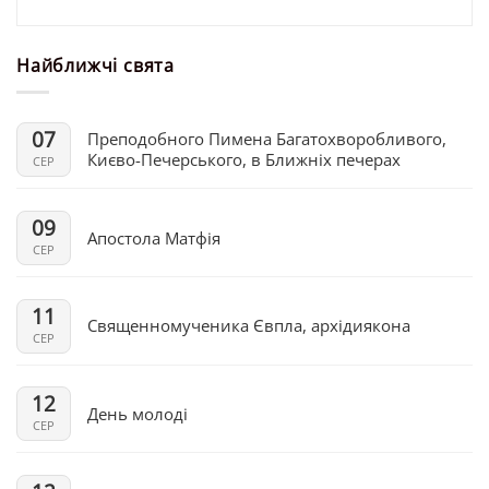
Найближчі свята
07
Преподобного Пимена Багатохворобливого,
Києво-Печерського, в Ближніх печерах
СЕР
09
Апостола Матфія
СЕР
11
Священномученика Євпла, архідиякона
СЕР
12
День молоді
СЕР