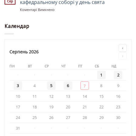
Сер
кафедральному соборі у день свята
храмі
до
Коментарі Вимкнено
«Святої
Божественна
рівноапостольної
літургія
княгині
у
Календар
Ольги»
Свято-
Троїцькому
кафедральному
соборі
‹
у
Серпень 2026
›
день
свята
ПН
ВТ
СР
ЧТ
ПТ
СБ
НД
·
·
·
·
·
1
2
3
4
5
6
8
9
7
10
11
12
13
14
15
16
17
18
19
20
21
22
23
24
25
26
27
28
29
30
31
·
·
·
·
·
·