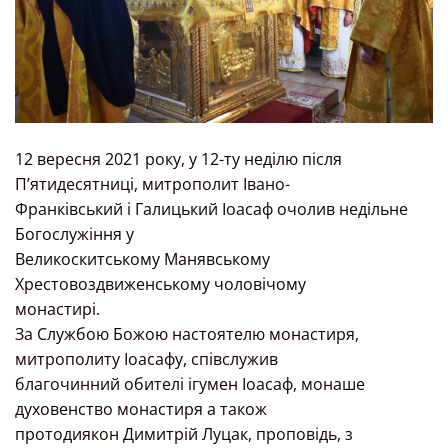
12 вересня 2021 року, у 12-ту неділю після
П’ятидесятниці, митрополит Івано-
Франківський і Галицький Іоасаф очолив недільне
Богослужіння у
Великоскитському Манявському
Хрестовоздвиженському чоловічому
монастирі.
За Службою Божою настоятелю монастиря,
митрополиту Іоасафу, співслужив
благочинний обителі ігумен Іоасаф, монаше
духовенство монастиря а також
протодиякон Димитрій Луцак, проповідь, з