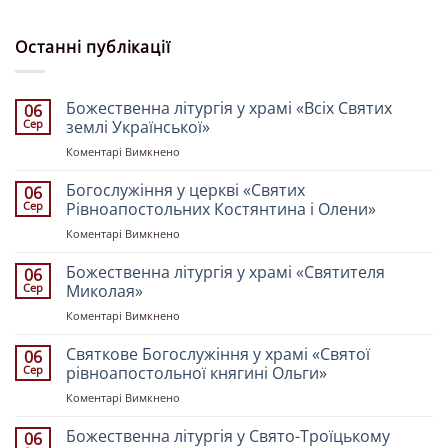
Останні публікації
Божественна літургія у храмі «Всіх Святих
06
Сер
землі Української»
до
Коментарі Вимкнено
Божественна
літургія
Богослужіння у церкві «Святих
06
у
Сер
Рівноапостольних Костянтина і Олени»
храмі
до
Коментарі Вимкнено
«Всіх
Богослужіння
Святих
у
Божественна літургія у храмі «Святителя
землі
06
церкві
Української»
Сер
Миколая»
«Святих
до
Коментарі Вимкнено
Рівноапостольних
Божественна
Костянтина
літургія
Святкове Богослужіння у храмі «Святої
і
06
у
Олени»
Сер
рівноапостольної княгині Ольги»
храмі
до
Коментарі Вимкнено
«Святителя
Святкове
Миколая»
Богослужіння
Божественна літургія у Свято-Троїцькому
06
у