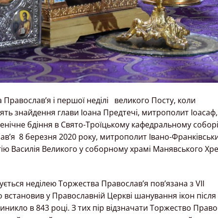
а Православ’я і першої неділі великого Посту, коли
ь знайдення глави Іоана Предтечі, митрополит Іоасаф,
сенічне бдіння в Свято-Троїцькому кафедральному соборі
ав’я 8 березня 2020 року, митрополит Івано-Франківськи
ію Василія Великого у соборному храмі Манявського Хре
ується неділею Торжества Православ’я пов’язана з VII
 встановив у Православній Церкві шанування ікон після
иникло в 843 році. З тих пір відзначати Торжество Право