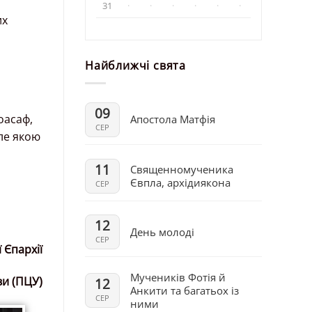
31
·
·
·
·
·
·
их
Найближчі свята
09
оасаф,
Апостола Матфія
СЕР
ле якою
11
Священномученика
Євпла, архідиякона
СЕР
12
День молоді
СЕР
 Єпархії
Мучеників Фотія й
ви (ПЦУ)
12
Анкити та багатьох із
СЕР
ними