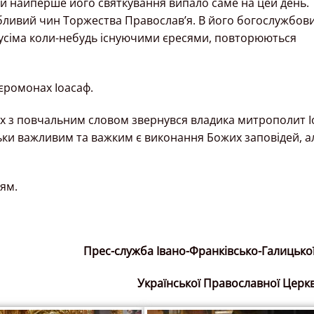
ки найперше його святкування випало саме на цей день.
собливий чин Торжества Православ’я. В його богослужбов
 усіма коли-небудь існуючими єресями, повторюються
єромонах Іоасаф.
ніх з повчальним словом звернувся владика митрополит І
льки важливим та важким є виконання Божих заповідей, а
ям.
Прес-служба Івано-Франківсько-Галицької
Української Православної Церк