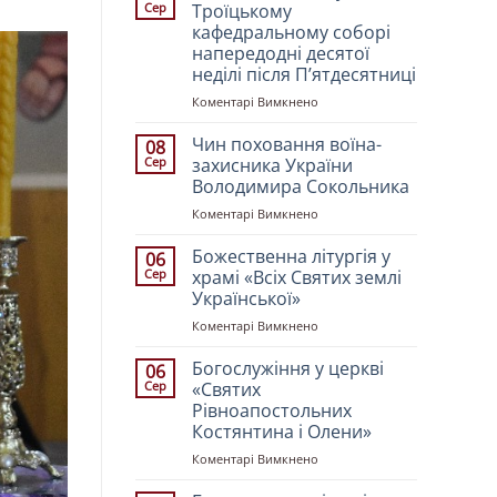
Сер
Троїцькому
кафедральному соборі
напередодні десятої
неділі після Пʼятдесятниці
до
Коментарі Вимкнено
Всенічне
бдіння
Чин поховання воїна-
08
у
Сер
захисника України
Свято-
Володимира Сокольника
Троїцькому
до
Коментарі Вимкнено
кафедральному
Чин
соборі
поховання
напередодні
Божественна літургія у
06
воїна-
десятої
Сер
храмі «Всіх Святих землі
захисника
неділі
Української»
України
після
до
Коментарі Вимкнено
Володимира
Пʼятдесятниці
Божественна
Сокольника
літургія
Богослужіння у церкві
06
у
Сер
«Святих
храмі
Рівноапостольних
«Всіх
Костянтина і Олени»
Святих
землі
до
Коментарі Вимкнено
Української»
Богослужіння
у