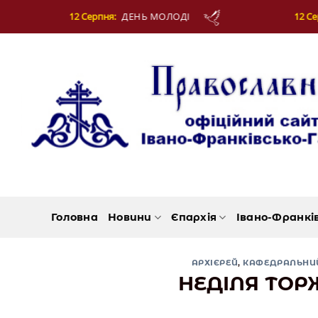
Skip
ОДІ
12 Серпня:
МУЧЕНИКІВ ФОТІЯ Й АНКИТИ 
to
content
Головна
Новини
Єпархія
Івано-Франкі
АРХІЄРЕЙ
,
КАФЕДРАЛЬНИ
НЕДІЛЯ ТОР