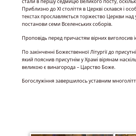
стали в першу седмицю Великого посту, оскіль
Приблизно до XI століття в Церкві склався і о
текстах прославляється торжество Церкви над
постанови семи Вселенських соборів.
Проповідь перед причастям вірних виголосив і
По закінченні Божественної Літургії до присут
який пояснив присутнім у Храмі вірянам наскі
великою є винагорода – Царство Боже.
Богослужіння завершилось уставним многолітт