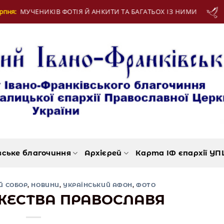
ТА БАГАТЬОХ ІЗ НИМИ
13 Серпня:
МУЧЕНИКІВ 
вське благочиння
Архієрей
Карта ІФ єпархії УП
Й СОБОР
,
НОВИНИ
,
УКРАЇНСЬКИЙ АФОН
,
ФОТО
ЖЕСТВА ПРАВОСЛАВЯ