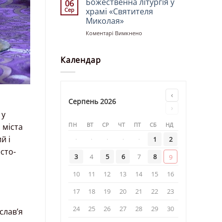
Божественна літургія у
06
церкві
Сер
храмі «Святителя
«Святих
Миколая»
Рівноапостольних
до
Коментарі Вимкнено
Костянтина
Божественна
і
літургія
Олени»
у
Календар
храмі
«Святителя
Миколая»
‹
Серпень 2026
›
 у
ПН
ВТ
СР
ЧТ
ПТ
СБ
НД
 міста
й і
·
·
·
·
·
1
2
сто-
3
4
5
6
7
8
9
10
11
12
13
14
15
16
17
18
19
20
21
22
23
24
25
26
27
28
29
30
слав’я