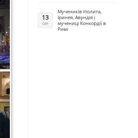
Мучеників Іполита,
13
Іринея, Авундія і
мучениці Конкордії в
СЕР
Римі