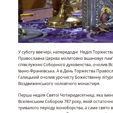
У суботу ввечері, напередодні Неділі Торжеств
Православна Церква молитовно вшановує пам’ят
співслужінні Соборного духовенства, очолив В
Івано-Франківська. А в День Торжества Правосл
Галицький очолив урочисту Божественну літург
Воздвиженського чоловічого монастиря.
Перша неділя Святої Чотиридесятниці, яка імен
Вселенським Собором 787 року, який остаточно
тривалого періоду іконоборства, а саме свято в